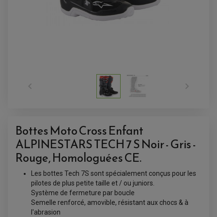
SUPPORT TOP CASE
AMORTISSEUR / SUSPENSION
TOP CASE
AMORTISSEUR DE DIRECTION
ANTIVOL-ALARME
ALARME
ANTIVOL
SUPPORT ANTIVOL


Bottes Moto Cross Enfant
ALPINESTARS TECH 7 S Noir - Gris -
Rouge, Homologuées CE.
Les bottes Tech 7S sont spécialement conçus pour les
pilotes de plus petite taille et / ou juniors.
Système de fermeture par boucle
Semelle renforcé, amovible, résistant aux chocs & à
l'abrasion