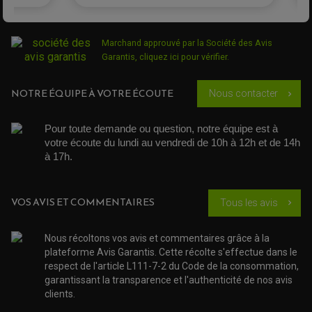
KIT CHAÎNE MOTO
Marchand approuvé par la Société des Avis
Garantis,
cliquez ici pour vérifier
.
NOTRE ÉQUIPE À VOTRE ÉCOUTE
Nous contacter
chevron_right
Pour toute demande ou question, notre équipe est à 
votre écoute du lundi au vendredi de 10h à 12h et de 14h 
à 17h. 
VOS AVIS ET COMMENTAIRES
Tous les avis
chevron_right
Nous récoltons vos avis et commentaires grâce à la
plateforme Avis Garantis. Cette récolte s'effectue dans le
respect de l'article L111-7-2 du Code de la consommation,
garantissant la transparence et l'authenticité de nos avis
clients.