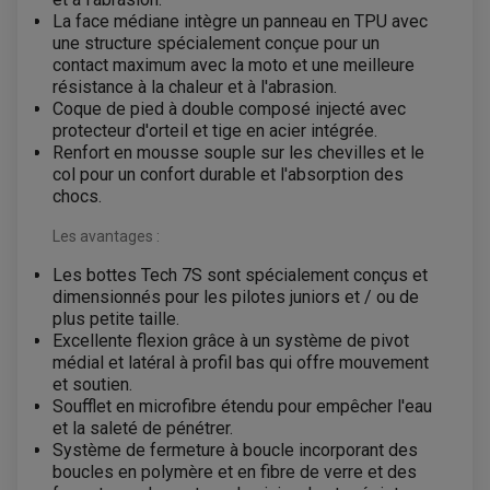
HUILE ET PRODUIT D'ENTRETIEN
ROULEMENT DE ROUE AVANT
PRODUIT D'ENTRETIEN
La face médiane intègre un panneau en TPU avec
HUILE MOTEUR
ROULEMENT DE ROUE ARRIÈRE
FILTRE A AIR K&N
PRODUIT D'ENTRETIEN
une structure spécialement conçue pour un
ROULEMENT D'AMORTISSEUR
ROULEMENT BIELLETTES
contact maximum avec la moto et une meilleure
ROULEMENT COLONNE DE DIRECTION
HUILE ET LUBRIFIANTS SCOOTER
résistance à la chaleur et à l'abrasion.
PARTIE CYCLE
ROULEMENT BRAS OSCILLANT
HUILE SCOOTER
Coque de pied à double composé injecté avec
ARAIGNÉE / SUPPORT CARÉNAGE
PRODUIT D'ENTRETIEN SCOOTER
protecteur d'orteil et tige en acier intégrée.
BULLE / PARE-BRISE
CÂBLE ACCÉLÉRATEUR
Renfort en mousse souple sur les chevilles et le
CABLE D'EMBRAYAGE
PARTIE CYCLE
col pour un confort durable et l'absorption des
KIT RABAISSEMENT MOTO
BULLE / PARE-BRISE
chocs.
KIT STREET BIKE
LEVIER DE FREIN
LEVIER DE FREIN
RÉTROVISEUR TYPE ORIGINE
LEVIER D'EMBRAYAGE
Les avantages :
OPTIQUE TYPE ORIGINE
PÉDALE DE FREIN
Les bottes Tech 7S sont spécialement conçus et
PIÈCE MOTEUR
REPOSE PIED TYPE ORIGINE
RETROVISEUR MOTO TYPE ORIGINE
dimensionnés pour les pilotes juniors et / ou de
GALET DE VARIATEUR
SÉLECTEUR DE VITESSE
COURROIE
plus petite taille.
VARIATEUR SCOOTER
Excellente flexion grâce à un système de pivot
POMPE A ESSENCE
médial et latéral à profil bas qui offre mouvement
et soutien.
Soufflet en microfibre étendu pour empêcher l'eau
et la saleté de pénétrer.
Système de fermeture à boucle incorporant des
boucles en polymère et en fibre de verre et des