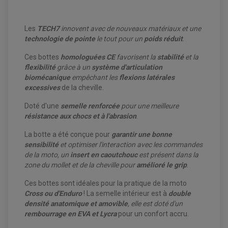
Les
TECH7
innovent avec de nouveaux matériaux et une
technologie de pointe
le tout pour un
poids réduit
.
Ces bottes
homologuées CE
favorisent la
stabilité
et la
flexibilité
grâce à un
système d'articulation
biomécanique
empêchant les
flexions latérales
excessives
de la cheville.
Doté d'une
semelle renforcée
pour une meilleure
résistance aux chocs et à l'abrasion
.
La botte a été conçue pour
garantir une bonne
sensibilité
et optimiser l'interaction avec les commandes
de la moto, un
insert en caoutchouc
est présent dans la
zone du mollet et de la cheville pour
amélioré le grip
.
Ces bottes sont idéales pour la pratique de la moto
Cross ou d'Enduro
! La semelle intérieur est à
double
densité anatomique et amovible
, elle est doté d'un
rembourrage en EVA et Lycra
pour un confort accru.
EQUIPEMENT ELECTRIQUE QUAD / SSV
ACCESSOIRES ELECTRIQUE QUAD / SSV