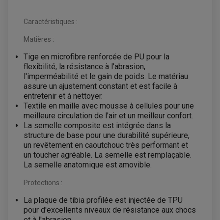
BOITIER CDI QUAD ET SSV
CHARGEUR DE BATTERIE QUAD / SSV
COMPTEUR QUAD / SSV
Caractéristiques :
CONTACTEUR A CLÉ QUAD
DÉMARREUR
Matières :
ECLAIRAGE LED / HALOGÈNE
STATOR ET REDRESSEUR / REGULATEUR
Tige en microfibre renforcée de PU pour la
VENTILATEUR DE RADIATEUR
flexibilité, la résistance à l'abrasion,
l'imperméabilité et le gain de poids. Le matériau
EQUIPEMENT FREINAGE QUAD / SSV
assure un ajustement constant et est facile à
PNEUMATIQUE
DISQUE DE FREIN QUAD / SSV
entretenir et à nettoyer.
KIT DURITE DE FREIN QUAD
MOUSSE
KIT REPARATION MAÎTRE CYLINDRE QUAD / SSV
CHAMBRE À AIR
Textile en maille avec mousse à cellules pour une
PLAQUETTES DE FREIN QUAD / SSV
meilleure circulation de l'air et un meilleur confort.
La semelle composite est intégrée dans la
EQUIPEMENT FREINAGE MOTO CROSS ET
HUILE ET PRODUIT D'ENTRETIEN QUAD
structure de base pour une durabilité supérieure,
FREINAGE
ENDURO
HUILE POUR QUAD
un revêtement en caoutchouc très performant et
ACCESSOIRE + VISSERIE FREINAGE
ACCESSOIRES FREINAGE
PRODUIT D'ENTRETIEN QUAD
un toucher agréable. La semelle est remplaçable.
DISQUE DE FREIN
DISQUE DE FREIN AVANT
PLAQUETTE DE FREIN
DISQUE DE FREIN ARRIÈRE
La semelle anatomique est amovible.
KIT DURITE DE FREIN
PLAQUETTE DE FREIN
JANTES / ACCESSOIRES QUAD ET SSV
KIT DURITE D'EMBRAYAGE MOTO
KIT RÉPARATION PÉDALE DE FREIN
Protections :
CHAÎNE A NEIGE QUAD-SSV
KIT RÉPARATION ÉTRIER DE FREIN
KIT RÉPARATION MAÎTRE CYLINDRE
CHAÎNES A NEIGE
KIT RÉPARATION MAÎTRE CYLINDRE
KIT RÉPARATION ÉTRIER DE FREIN
PRODUIT ENTRETIEN
CHAMBRE A AIR QUAD ET SSV
MAÎTRE CYLINDRE
La plaque de tibia profilée est injectée de TPU
FILTRE A AIR
CLOUS / CRAMPON VISSABLE
pour d'excellents niveaux de résistance aux chocs
FILTRE A HUILE
ÉLARGISSEURES DE VOIES QUAD
ROULEMENT MOTO CROSS ET ENDURO
et à l'abrasion.
BOUGIE SCOOTER
JANTES QUAD ET SSV