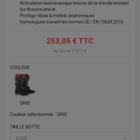
Articulation biomécanique interne de la cheville limitant
les flexions latéral
Protège-tibias & mollets anatomiques
Homologuée suivant les normes CE / EN 13634:2010
253,05 € TTC
au lieu de
272,10 €
COULEUR
GRIS
ACCESSOIRES QUAD
Couleur sélectionnée :
GRIS
ACCESSOIRES ANODISES POUR QUAD
BOUCHON DE RÉSERVOIR QUAD
GUIDON QUAD
TAILLE BOTTE
KIT DÉCO QUAD / SSV
KIT POIGNÉE DE GAZ QUAD
2 (34)
POIGNÉE QUAD