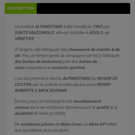
DÉMARREUR
RADIATEUR
ECLAIRAGE MOTO
DESCRIPTION
DURITE RADIATEUR
FEUX ADDITIONNELS
FREINAGE
KIT RECONDITIONNEMENT DEMARREUR
DISQUE DE FREIN AVANT
POMPE A ESSENCE
ACCESSOIRE + VISSERIE FREINAGE
REDRESSEUR / REGULATEUR
La société
ALPINESTARS
à été fondée en
1963
par
DISQUE DE FREIN ARRIERE
STATOR
SANTE MAZZAROLO
, elle est installée à
ASOLO
, en
PLAQUETTE DE FREIN AVANT
PLAQUETTE DE FREIN ARRIERE
VÉNÉTIEE
.
MAÎTRE CYLINDRE
ENTRETIEN MOTO
À l'origine, elle fabriquait des
chaussures de marche
&
de
ATELIER, PADDOCK, STAND
ANTIPARASITE NGK
ski
. Peu de temps après, la compagnie se mit à fabriquer
BOUGIE NGK
des bottes de motocross
puis des
bottes de
FILTRE A AIR
moto
adaptées à la
conduite sportive
.
FILTRE A HUILE
FILTRE ET ACCESSOIRE ESSENCE
OUTILLAGE
L'un des premiers clients
ALPINESTARS
fut
ROGER DE
PRODUIT D'ENTRETIEN
COSTER,
par la suite la société équipa aussi
KENNY
ROBERTS
&
MICK DOOHAN
.
De nos jours, la compagnie est
mondialement
connue
dans de nombreux domaine pour la
qualité
& la
durabilité
de leurs produits.
De
nombreux pilotes
de
Moto Cross
où
Moto GP
utilise
aux quotidiens leurs produits.