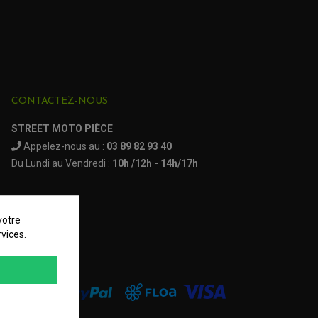
CONTACTEZ-NOUS
STREET MOTO PIÈCE
Appelez-nous au :
03 89 82 93 40
Du Lundi au Vendredi :
10h /12h - 14h/17h
votre
vices.