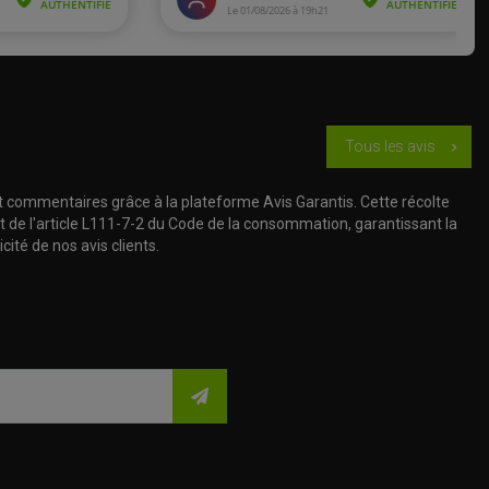
Tous les avis
chevron_right
t commentaires grâce à la plateforme Avis Garantis. Cette récolte
t de l'article L111-7-2 du Code de la consommation, garantissant la
cité de nos avis clients.