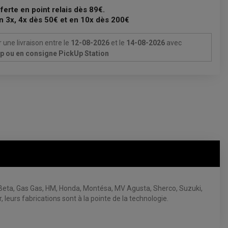
fferte en point relais dès 89€.
n 3x, 4x dès 50€ et en 10x dès 200€
 une livraison
entre le
12-08-2026
et le
14-08-2026
avec
Up ou en consigne PickUp Station
 Beta, Gas Gas, HM, Honda, Montésa, MV Agusta, Sherco, Suzuki,
leurs fabrications sont à la pointe de la technologie.