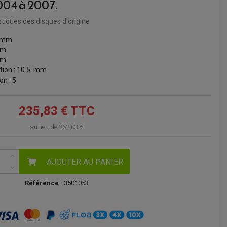
004 à 2007.
VOIR LE PANIER
stiques des disques d'origine
0 mm
 mm
mm
ation : 10.5 mm
on : 5
235,83 € TTC
au lieu de
262,03 €
AJOUTER AU PANIER
Référence :
3501053