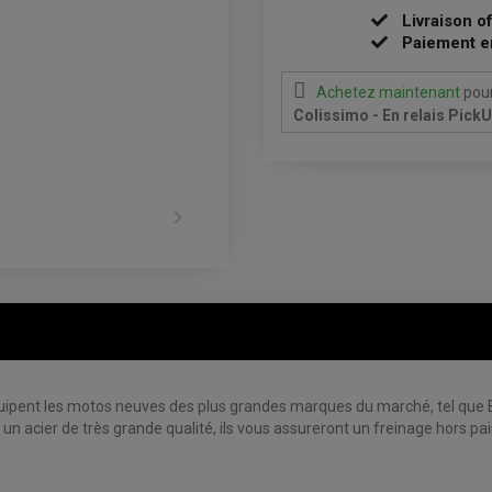
Livraison o
Paiement e
Achetez maintenant
pour
Colissimo - En relais Pick

 équipent les motos neuves des plus grandes marques du marché, tel que
acier de très grande qualité, ils vous assureront un freinage hors pair, 