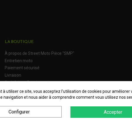
LA BOUTIQUE
À propos de Street Moto Pièce "SMP"
Entretien moto
Paiement sécurisé
Livraison
Satisfait ou Remboursé
 à utiliser ce site, vous acceptez l'utilisation de cookies pour améliorer 
e navigation et nous aider à comprendre comment vous utilisez nos ser
Configurer
Accepter
es Personnelles
Plan du site