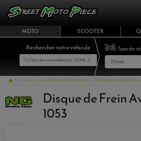
MOTO
SCOOTER
Q
Rechercher votre véhicule
Type de vé
Choisir
home
ACCUEIL
ACCESSOIRES & PIÈCES MOTO
EQUIPEMENT FREINAGE M
Disque de Frein A
1053