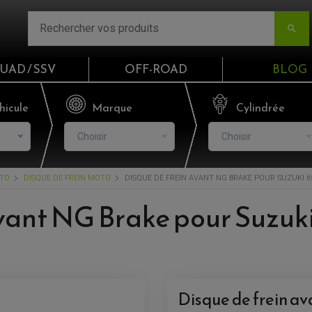

UAD / SSV
OFF-ROAD
BLOG
Email
hicule
Marque
Cylindrée
Choisir
Choisir
Mot de passe
OTO
DISQUE DE FREIN MOTO
DISQUE DE FREIN AVANT NG BRAKE POUR SUZUKI 65
Mot de p
vant NG Brake pour Suzuk
CO
S'I
Disque de frein av