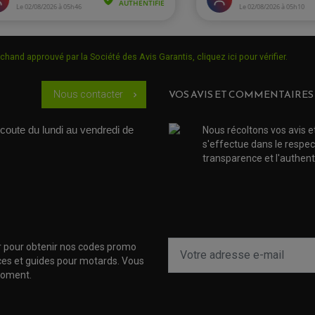
chand approuvé par la Société des Avis Garantis,
cliquez ici pour vérifier
.
VOS AVIS ET COMMENTAIRES
Nous contacter
chevron_right
coute du lundi au vendredi de 
Nous récoltons vos avis e
s'effectue dans le respec
transparence et l'authenti
r pour obtenir nos codes promo
uces et guides pour motards. Vous
moment.