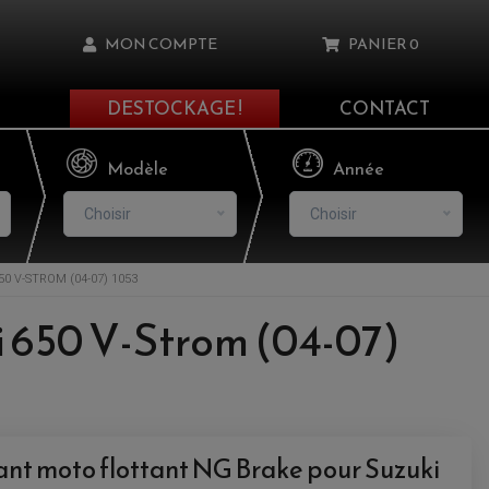
MON COMPTE
PANIER
0
DESTOCKAGE !
CONTACT
Il n'y a aucun produit dans votre panier
Modèle
Année
Choisir
Choisir
0 V-STROM (04-07) 1053
asse oublié ?
i 650 V-Strom (04-07)
NNEXION
NSCRIRE
ant moto flottant NG Brake pour Suzuki