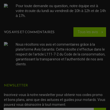
PARTIE CYCLE
COUVERCLE + PLATEAU PRESSION
EMBRAYAGE QUAD
DÉMARREUR MOTO
Pour toute demande ou question, notre équipe est à 
EQUIPEMENT ADMISSION / CARBURATEUR
LEVIER DE FREIN
DURITE RADIATEUR
KIT AMÉLIORATION EMBRAYAGE
LEVIER D'EMBRAYAGE
votre écoute du lundi au vendredi de 10h à 12h et de 14h 
JOINT COUVRE CULASSE
KIT RÉPARATION POMPE A EAU
PÉDALE DE FREIN
à 17h. 
KIT RÉPARATION DEMARREUR
SÉLECTEUR DE VITESSE
KIT RÉPARATION CARBU.
CÂBLE ACCÉLÉRATEUR
KIT RÉPARATION ROBINET
PLASTIQUE QUAD / SSV
CÂBLE D'EMBRAYAGE
MEMBRANE / BOISSEAU
KICK DE DÉMARRAGE
PROTÈGE-MAINS
RADIATEUR MOTO
VOS AVIS ET COMMENTAIRES
Tous les avis
REPOSE PIEDS
chevron_right
POMPE A ESSENCE
POIGNÉE
PIPE D'ADMISSION
GUIDON CROSS ET ENDURO
OUTILLAGE ET ACCESSOIRES ATELIER
DEMI COCOTTE
Nous récoltons vos avis et commentaires grâce à la
QUAD
PNEUMATIQUE
plateforme Avis Garantis. Cette récolte s'effectue dans le
ACCESSOIRE ATELIER QUAD
SUSPENSION
respect de l'article L111-7-2 du Code de la consommation,
CHAMBRE A AIR
OUTILLAGE QUAD
NOS MARQUES
garantissant la transparence et l'authenticité de nos avis
JOINT SPY
FOURCHE ET AMORTISSEUR
ACCESSOIRE SCOOTER APRILIA
clients.
PROTECTION MOTO
ACCESSOIRE SCOOTER BMW
COUVRE CARTER ET SLIDER
ACCESSOIRE SCOOTER GILERA
PATINS DE PROTECTION TOP BLOCK
PATIN DE RECHANGE TOP BLOCK
ACCESSOIRE SCOOTER HONDA
PROTECTION RADIATEUR
ACCESSOIRE SCOOTER KYMCO
NEWSLETTER
PROTECTION FOURCHE ET BRAS OSCILLANT
PROTECTION SILENCIEUX
ACCESSOIRE SCOOTER MBK
PROTECTION LEVIER
ACCESSOIRE SCOOTER PEUGEOT
Inscrivez-vous à notre newsletter pour obtenir nos codes promo
TAMPONS ALLOY ULTIMA
et bons plans, ainsi que des astuces et guides pour motards. Vous
ACCESSOIRE SCOOTER PIAGGIO
pouvez vous désinscrire à tout moment.
ACCESSOIRE SCOOTER SUZUKI
ROULEMENT MOTO