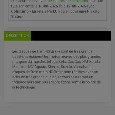
Commandez avant
16 heures et 54 minutes
pour une
livraison
entre le
10-08-2026
et le
12-08-2026
avec
Colissimo - En relais PickUp ou en consigne PickUp
Station
EQUIPEMENT ELECTRIQUE QUAD / SSV
DESCRIPTION
ACCESSOIRES ELECTRIQUE QUAD / SSV
BOITIER CDI QUAD ET SSV
CHARGEUR DE BATTERIE QUAD / SSV
COMPTEUR QUAD / SSV
CONTACTEUR A CLÉ QUAD
Les disques de frein NG Brake sont de très grande
DÉMARREUR
qualité, ils équipent les motos neuves des plus grandes
ECLAIRAGE LED / HALOGÈNE
marques du marché, tel que Beta, Gas Gas, HM, Honda,
STATOR ET REDRESSEUR / REGULATEUR
VENTILATEUR DE RADIATEUR
Montésa, MV Agusta, Sherco, Suzuki, Yamaha. Les
disques de frein moto NG Brake sont réalisés avec un
acier de très grande qualité, ils vous assureront un
EQUIPEMENT FREINAGE QUAD / SSV
freinage hors pair, leurs fabrications sont à la pointe de
PNEUMATIQUE
DISQUE DE FREIN QUAD / SSV
la technologie.
KIT DURITE DE FREIN QUAD
MOUSSE
KIT REPARATION MAÎTRE CYLINDRE QUAD / SSV
CHAMBRE À AIR
PLAQUETTES DE FREIN QUAD / SSV
EQUIPEMENT FREINAGE MOTO CROSS ET
HUILE ET PRODUIT D'ENTRETIEN QUAD
FREINAGE
ENDURO
HUILE POUR QUAD
ACCESSOIRE + VISSERIE FREINAGE
ACCESSOIRES FREINAGE