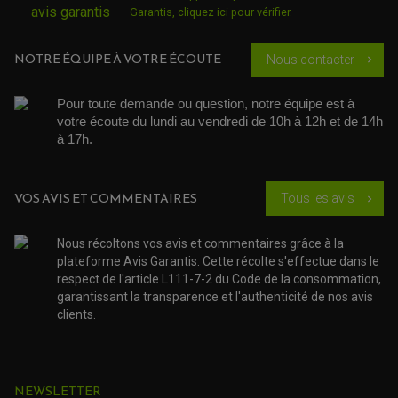
ÉCHAPPEMENT & SILENCIEUX FMF
Garantis,
cliquez ici pour vérifier
.
PIÈCE MOTEUR
PIÈCES MOTEUR QUAD
ÉCHAPPEMENT & SILENCIEUX PRO CIRCUIT
BOUCHON D'HUILE
ARBRE A CAMES QAUD
COURROIE DE DISTRIBUTION
COURROIE DE TRANSMISSION
NOTRE ÉQUIPE À VOTRE ÉCOUTE
Nous contacter
chevron_right
PARTIE CYCLE
COUVERCLE + PLATEAU PRESSION
EMBRAYAGE QUAD
DÉMARREUR MOTO
EQUIPEMENT ADMISSION / CARBURATEUR
LEVIER DE FREIN
DURITE RADIATEUR
KIT AMÉLIORATION EMBRAYAGE
LEVIER D'EMBRAYAGE
JOINT COUVRE CULASSE
Pour toute demande ou question, notre équipe est à 
KIT RÉPARATION POMPE A EAU
PÉDALE DE FREIN
KIT RÉPARATION DEMARREUR
SÉLECTEUR DE VITESSE
votre écoute du lundi au vendredi de 10h à 12h et de 14h 
KIT RÉPARATION CARBU.
CÂBLE ACCÉLÉRATEUR
à 17h. 
KIT RÉPARATION ROBINET
PLASTIQUE QUAD / SSV
CÂBLE D'EMBRAYAGE
MEMBRANE / BOISSEAU
KICK DE DÉMARRAGE
PROTÈGE-MAINS
RADIATEUR MOTO
REPOSE PIEDS
POMPE A ESSENCE
POIGNÉE
VOS AVIS ET COMMENTAIRES
PIPE D'ADMISSION
Tous les avis
chevron_right
GUIDON CROSS ET ENDURO
OUTILLAGE ET ACCESSOIRES ATELIER
DEMI COCOTTE
QUAD
PNEUMATIQUE
ACCESSOIRE ATELIER QUAD
Nous récoltons vos avis et commentaires grâce à la
SUSPENSION
CHAMBRE A AIR
OUTILLAGE QUAD
plateforme Avis Garantis. Cette récolte s'effectue dans le
NOS MARQUES
JOINT SPY
respect de l'article L111-7-2 du Code de la consommation,
FOURCHE ET AMORTISSEUR
ACCESSOIRE SCOOTER APRILIA
PROTECTION MOTO
garantissant la transparence et l'authenticité de nos avis
ACCESSOIRE SCOOTER BMW
COUVRE CARTER ET SLIDER
clients.
ACCESSOIRE SCOOTER GILERA
PATINS DE PROTECTION TOP BLOCK
PATIN DE RECHANGE TOP BLOCK
ACCESSOIRE SCOOTER HONDA
PROTECTION RADIATEUR
ACCESSOIRE SCOOTER KYMCO
PROTECTION FOURCHE ET BRAS OSCILLANT
PROTECTION SILENCIEUX
ACCESSOIRE SCOOTER MBK
NEWSLETTER
PROTECTION LEVIER