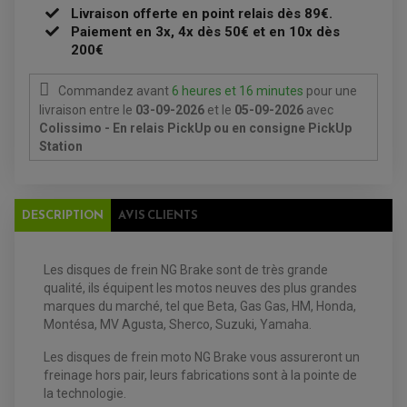
OUTILLAGE
Livraison offerte en point relais dès 89€.
PRODUIT D'ENTRETIEN
Paiement en 3x, 4x dès 50€ et en 10x dès
200€
Commandez avant
6 heures et 16 minutes
pour une
livraison
entre le
03-09-2026
et le
05-09-2026
avec
Colissimo - En relais PickUp ou en consigne PickUp
Station
EQUIPEMENT ELECTRIQUE QUAD / SSV
ACCESSOIRES ELECTRIQUE QUAD / SSV
BOITIER CDI QUAD ET SSV
CHARGEUR DE BATTERIE QUAD / SSV
COMPTEUR QUAD / SSV
DESCRIPTION
AVIS CLIENTS
CONTACTEUR A CLÉ QUAD
DÉMARREUR
ECLAIRAGE LED / HALOGÈNE
STATOR ET REDRESSEUR / REGULATEUR
Les disques de frein NG Brake sont de très grande
VENTILATEUR DE RADIATEUR
qualité, ils équipent les motos neuves des plus grandes
marques du marché, tel que
Beta, Gas Gas, HM, Honda,
EQUIPEMENT FREINAGE QUAD / SSV
Montésa, MV Agusta, Sherco, Suzuki, Yamaha.
PNEUMATIQUE
DISQUE DE FREIN QUAD / SSV
KIT DURITE DE FREIN QUAD
MOUSSE
Les disques de frein moto
NG Brake vous assureront un
KIT REPARATION MAÎTRE CYLINDRE QUAD / SSV
CHAMBRE À AIR
freinage hors pair, leurs fabrications sont à la pointe de
PLAQUETTES DE FREIN QUAD / SSV
la technologie.