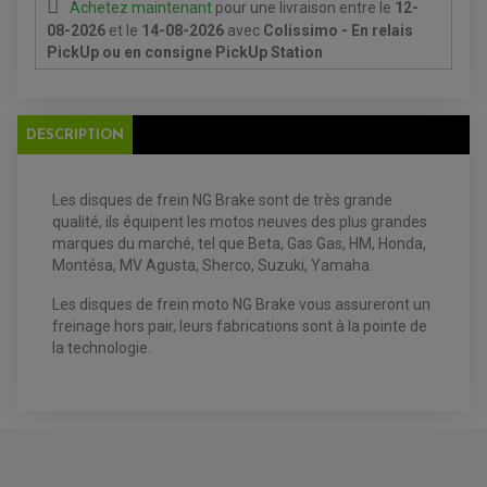
Achetez maintenant
pour une livraison
entre le
12-
08-2026
et le
14-08-2026
avec
Colissimo - En relais
PickUp ou en consigne PickUp Station
EQUIPEMENT ELECTRIQUE QUAD / SSV
DESCRIPTION
ACCESSOIRES ELECTRIQUE QUAD / SSV
BOITIER CDI QUAD ET SSV
CHARGEUR DE BATTERIE QUAD / SSV
COMPTEUR QUAD / SSV
Les disques de frein NG Brake sont de très grande
CONTACTEUR A CLÉ QUAD
qualité, ils équipent les motos neuves des plus grandes
DÉMARREUR
ECLAIRAGE LED / HALOGÈNE
marques du marché, tel que
Beta, Gas Gas, HM, Honda,
STATOR ET REDRESSEUR / REGULATEUR
Montésa, MV Agusta, Sherco, Suzuki, Yamaha.
VENTILATEUR DE RADIATEUR
Les disques de frein moto
NG Brake vous assureront un
EQUIPEMENT FREINAGE QUAD / SSV
freinage hors pair, leurs fabrications sont à la pointe de
PNEUMATIQUE
DISQUE DE FREIN QUAD / SSV
la technologie.
KIT DURITE DE FREIN QUAD
MOUSSE
KIT REPARATION MAÎTRE CYLINDRE QUAD / SSV
CHAMBRE À AIR
PLAQUETTES DE FREIN QUAD / SSV
EQUIPEMENT FREINAGE MOTO CROSS ET
HUILE ET PRODUIT D'ENTRETIEN QUAD
FREINAGE
ENDURO
HUILE POUR QUAD
ACCESSOIRE + VISSERIE FREINAGE
ACCESSOIRES FREINAGE
PRODUIT D'ENTRETIEN QUAD
DISQUE DE FREIN
DISQUE DE FREIN AVANT