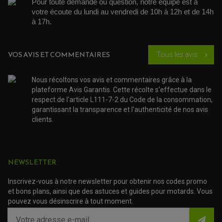
Pour toute demande ou question, notre équipe est à 
DÉMARREUR MOTO
EQUIPEMENT ADMISSION / CARBURATEUR
LEVIER DE FREIN
DURITE RADIATEUR
votre écoute du lundi au vendredi de 10h à 12h et de 14h 
KIT AMÉLIORATION EMBRAYAGE
LEVIER D'EMBRAYAGE
JOINT COUVRE CULASSE
KIT RÉPARATION POMPE A EAU
PÉDALE DE FREIN
à 17h. 
KIT RÉPARATION DEMARREUR
SÉLECTEUR DE VITESSE
KIT RÉPARATION CARBU.
CÂBLE ACCÉLÉRATEUR
KIT RÉPARATION ROBINET
PLASTIQUE QUAD / SSV
CÂBLE D'EMBRAYAGE
MEMBRANE / BOISSEAU
KICK DE DÉMARRAGE
PROTÈGE-MAINS
VOS AVIS ET COMMENTAIRES
Tous les avis
RADIATEUR MOTO
chevron_right
REPOSE PIEDS
POMPE A ESSENCE
POIGNÉE
PIPE D'ADMISSION
GUIDON CROSS ET ENDURO
OUTILLAGE ET ACCESSOIRES ATELIER
Nous récoltons vos avis et commentaires grâce à la
DEMI COCOTTE
QUAD
plateforme Avis Garantis. Cette récolte s'effectue dans le
PNEUMATIQUE
ACCESSOIRE ATELIER QUAD
respect de l'article L111-7-2 du Code de la consommation,
SUSPENSION
CHAMBRE A AIR
OUTILLAGE QUAD
garantissant la transparence et l'authenticité de nos avis
NOS MARQUES
JOINT SPY
clients.
FOURCHE ET AMORTISSEUR
ACCESSOIRE SCOOTER APRILIA
PROTECTION MOTO
ACCESSOIRE SCOOTER BMW
COUVRE CARTER ET SLIDER
ACCESSOIRE SCOOTER GILERA
PATINS DE PROTECTION TOP BLOCK
PATIN DE RECHANGE TOP BLOCK
ACCESSOIRE SCOOTER HONDA
PROTECTION RADIATEUR
NEWSLETTER
ACCESSOIRE SCOOTER KYMCO
PROTECTION FOURCHE ET BRAS OSCILLANT
PROTECTION SILENCIEUX
ACCESSOIRE SCOOTER MBK
PROTECTION LEVIER
Inscrivez-vous à notre newsletter pour obtenir nos codes promo
ACCESSOIRE SCOOTER PEUGEOT
TAMPONS ALLOY ULTIMA
et bons plans, ainsi que des astuces et guides pour motards. Vous
ACCESSOIRE SCOOTER PIAGGIO
pouvez vous désinscrire à tout moment.
ACCESSOIRE SCOOTER SUZUKI
ROULEMENT MOTO
ACCESSOIRE SCOOTER VESPA
ROULEMENT DE ROUE