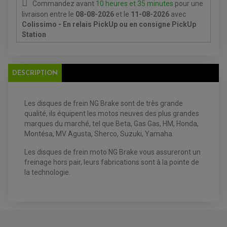
Commandez avant
10 heures et 35 minutes
pour une
livraison
entre le
08-08-2026
et le
11-08-2026
avec
Colissimo - En relais PickUp ou en consigne PickUp
Station
EQUIPEMENT ELECTRIQUE QUAD / SSV
ACCESSOIRES ELECTRIQUE QUAD / SSV
DESCRIPTION
BOITIER CDI QUAD ET SSV
CHARGEUR DE BATTERIE QUAD / SSV
COMPTEUR QUAD / SSV
CONTACTEUR A CLÉ QUAD
Les disques de frein NG Brake sont de très grande
DÉMARREUR
qualité, ils équipent les motos neuves des plus grandes
ECLAIRAGE LED / HALOGÈNE
marques du marché, tel que
Beta, Gas Gas, HM, Honda,
STATOR ET REDRESSEUR / REGULATEUR
VENTILATEUR DE RADIATEUR
Montésa, MV Agusta, Sherco, Suzuki, Yamaha.
Les disques de frein moto
NG Brake vous assureront un
EQUIPEMENT FREINAGE QUAD / SSV
freinage hors pair, leurs fabrications sont à la pointe de
PNEUMATIQUE
DISQUE DE FREIN QUAD / SSV
la technologie.
KIT DURITE DE FREIN QUAD
MOUSSE
KIT REPARATION MAÎTRE CYLINDRE QUAD / SSV
CHAMBRE À AIR
PLAQUETTES DE FREIN QUAD / SSV
EQUIPEMENT FREINAGE MOTO CROSS ET
HUILE ET PRODUIT D'ENTRETIEN QUAD
FREINAGE
ENDURO
HUILE POUR QUAD
ACCESSOIRE + VISSERIE FREINAGE
ACCESSOIRES FREINAGE