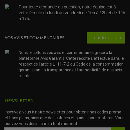
PARTIE CYCLE
COUVERCLE + PLATEAU PRESSION
EMBRAYAGE QUAD
DÉMARREUR MOTO
Pour toute demande ou question, notre équipe est à 
EQUIPEMENT ADMISSION / CARBURATEUR
LEVIER DE FREIN
DURITE RADIATEUR
KIT AMÉLIORATION EMBRAYAGE
LEVIER D'EMBRAYAGE
votre écoute du lundi au vendredi de 10h à 12h et de 14h 
JOINT COUVRE CULASSE
KIT RÉPARATION POMPE A EAU
PÉDALE DE FREIN
à 17h. 
KIT RÉPARATION DEMARREUR
SÉLECTEUR DE VITESSE
KIT RÉPARATION CARBU.
CÂBLE ACCÉLÉRATEUR
KIT RÉPARATION ROBINET
PLASTIQUE QUAD / SSV
CÂBLE D'EMBRAYAGE
MEMBRANE / BOISSEAU
KICK DE DÉMARRAGE
PROTÈGE-MAINS
RADIATEUR MOTO
VOS AVIS ET COMMENTAIRES
Tous les avis
REPOSE PIEDS
chevron_right
POMPE A ESSENCE
POIGNÉE
PIPE D'ADMISSION
GUIDON CROSS ET ENDURO
OUTILLAGE ET ACCESSOIRES ATELIER
DEMI COCOTTE
Nous récoltons vos avis et commentaires grâce à la
QUAD
PNEUMATIQUE
plateforme Avis Garantis. Cette récolte s'effectue dans le
ACCESSOIRE ATELIER QUAD
SUSPENSION
respect de l'article L111-7-2 du Code de la consommation,
CHAMBRE A AIR
OUTILLAGE QUAD
NOS MARQUES
garantissant la transparence et l'authenticité de nos avis
JOINT SPY
FOURCHE ET AMORTISSEUR
ACCESSOIRE SCOOTER APRILIA
clients.
PROTECTION MOTO
ACCESSOIRE SCOOTER BMW
COUVRE CARTER ET SLIDER
ACCESSOIRE SCOOTER GILERA
PATINS DE PROTECTION TOP BLOCK
PATIN DE RECHANGE TOP BLOCK
ACCESSOIRE SCOOTER HONDA
PROTECTION RADIATEUR
ACCESSOIRE SCOOTER KYMCO
NEWSLETTER
PROTECTION FOURCHE ET BRAS OSCILLANT
PROTECTION SILENCIEUX
ACCESSOIRE SCOOTER MBK
PROTECTION LEVIER
ACCESSOIRE SCOOTER PEUGEOT
Inscrivez-vous à notre newsletter pour obtenir nos codes promo
TAMPONS ALLOY ULTIMA
et bons plans, ainsi que des astuces et guides pour motards. Vous
ACCESSOIRE SCOOTER PIAGGIO
pouvez vous désinscrire à tout moment.
ACCESSOIRE SCOOTER SUZUKI
ROULEMENT MOTO