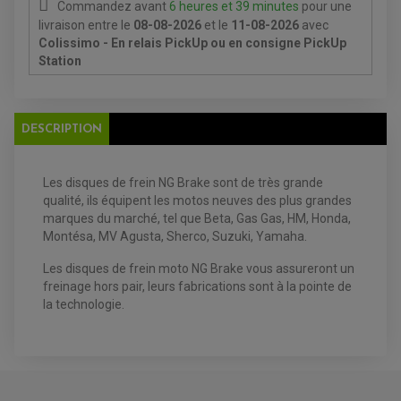
Commandez avant
6 heures et 39 minutes
pour une
livraison
entre le
08-08-2026
et le
11-08-2026
avec
Colissimo - En relais PickUp ou en consigne PickUp
Station
EQUIPEMENT ELECTRIQUE QUAD / SSV
ACCESSOIRES ELECTRIQUE QUAD / SSV
DESCRIPTION
BOITIER CDI QUAD ET SSV
CHARGEUR DE BATTERIE QUAD / SSV
COMPTEUR QUAD / SSV
CONTACTEUR A CLÉ QUAD
Les disques de frein NG Brake sont de très grande
DÉMARREUR
qualité, ils équipent les motos neuves des plus grandes
ECLAIRAGE LED / HALOGÈNE
marques du marché, tel que
Beta, Gas Gas, HM, Honda,
STATOR ET REDRESSEUR / REGULATEUR
VENTILATEUR DE RADIATEUR
Montésa, MV Agusta, Sherco, Suzuki, Yamaha.
Les disques de frein moto
NG Brake vous assureront un
EQUIPEMENT FREINAGE QUAD / SSV
freinage hors pair, leurs fabrications sont à la pointe de
PNEUMATIQUE
DISQUE DE FREIN QUAD / SSV
la technologie.
KIT DURITE DE FREIN QUAD
MOUSSE
KIT REPARATION MAÎTRE CYLINDRE QUAD / SSV
CHAMBRE À AIR
PLAQUETTES DE FREIN QUAD / SSV
EQUIPEMENT FREINAGE MOTO CROSS ET
HUILE ET PRODUIT D'ENTRETIEN QUAD
FREINAGE
ENDURO
HUILE POUR QUAD
ACCESSOIRE + VISSERIE FREINAGE
ACCESSOIRES FREINAGE