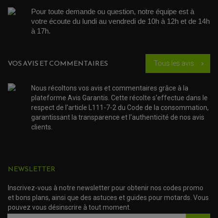
PARTIE CYCLE
COUVERCLE + PLATEAU PRESSION
EMBRAYAGE QUAD
DÉMARREUR MOTO
Pour toute demande ou question, notre équipe est à 
EQUIPEMENT ADMISSION / CARBURATEUR
LEVIER DE FREIN
DURITE RADIATEUR
KIT AMÉLIORATION EMBRAYAGE
LEVIER D'EMBRAYAGE
votre écoute du lundi au vendredi de 10h à 12h et de 14h 
JOINT COUVRE CULASSE
KIT RÉPARATION POMPE A EAU
PÉDALE DE FREIN
à 17h. 
KIT RÉPARATION DEMARREUR
SÉLECTEUR DE VITESSE
KIT RÉPARATION CARBU.
CÂBLE ACCÉLÉRATEUR
KIT RÉPARATION ROBINET
PLASTIQUE QUAD / SSV
CÂBLE D'EMBRAYAGE
MEMBRANE / BOISSEAU
KICK DE DÉMARRAGE
PROTÈGE-MAINS
RADIATEUR MOTO
VOS AVIS ET COMMENTAIRES
Tous les avis
REPOSE PIEDS
chevron_right
POMPE A ESSENCE
POIGNÉE
PIPE D'ADMISSION
GUIDON CROSS ET ENDURO
OUTILLAGE ET ACCESSOIRES ATELIER
DEMI COCOTTE
Nous récoltons vos avis et commentaires grâce à la
QUAD
PNEUMATIQUE
plateforme Avis Garantis. Cette récolte s'effectue dans le
ACCESSOIRE ATELIER QUAD
SUSPENSION
respect de l'article L111-7-2 du Code de la consommation,
CHAMBRE A AIR
OUTILLAGE QUAD
NOS MARQUES
garantissant la transparence et l'authenticité de nos avis
JOINT SPY
FOURCHE ET AMORTISSEUR
ACCESSOIRE SCOOTER APRILIA
clients.
PROTECTION MOTO
ACCESSOIRE SCOOTER BMW
COUVRE CARTER ET SLIDER
ACCESSOIRE SCOOTER GILERA
PATINS DE PROTECTION TOP BLOCK
PATIN DE RECHANGE TOP BLOCK
ACCESSOIRE SCOOTER HONDA
PROTECTION RADIATEUR
ACCESSOIRE SCOOTER KYMCO
NEWSLETTER
PROTECTION FOURCHE ET BRAS OSCILLANT
PROTECTION SILENCIEUX
ACCESSOIRE SCOOTER MBK
PROTECTION LEVIER
ACCESSOIRE SCOOTER PEUGEOT
Inscrivez-vous à notre newsletter pour obtenir nos codes promo
TAMPONS ALLOY ULTIMA
et bons plans, ainsi que des astuces et guides pour motards. Vous
ACCESSOIRE SCOOTER PIAGGIO
pouvez vous désinscrire à tout moment.
ACCESSOIRE SCOOTER SUZUKI
ROULEMENT MOTO