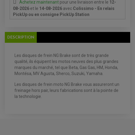
Achetez maintenant
pour une livraison
entre le
12-
08-2026
et le
14-08-2026
avec
Colissimo - En relais
PickUp ou en consigne PickUp Station
EQUIPEMENT ELECTRIQUE QUAD / SSV
DESCRIPTION
ACCESSOIRES ELECTRIQUE QUAD / SSV
BOITIER CDI QUAD ET SSV
CHARGEUR DE BATTERIE QUAD / SSV
COMPTEUR QUAD / SSV
Les disques de frein NG Brake sont de très grande
CONTACTEUR A CLÉ QUAD
qualité, ils équipent les motos neuves des plus grandes
DÉMARREUR
ECLAIRAGE LED / HALOGÈNE
marques du marché, tel que
Beta, Gas Gas, HM, Honda,
STATOR ET REDRESSEUR / REGULATEUR
Montésa, MV Agusta, Sherco, Suzuki, Yamaha.
VENTILATEUR DE RADIATEUR
Les disques de frein moto
NG Brake vous assureront un
EQUIPEMENT FREINAGE QUAD / SSV
freinage hors pair, leurs fabrications sont à la pointe de
PNEUMATIQUE
DISQUE DE FREIN QUAD / SSV
la technologie.
KIT DURITE DE FREIN QUAD
MOUSSE
KIT REPARATION MAÎTRE CYLINDRE QUAD / SSV
CHAMBRE À AIR
PLAQUETTES DE FREIN QUAD / SSV
EQUIPEMENT FREINAGE MOTO CROSS ET
HUILE ET PRODUIT D'ENTRETIEN QUAD
FREINAGE
ENDURO
HUILE POUR QUAD
ACCESSOIRE + VISSERIE FREINAGE
ACCESSOIRES FREINAGE
PRODUIT D'ENTRETIEN QUAD
DISQUE DE FREIN
DISQUE DE FREIN AVANT