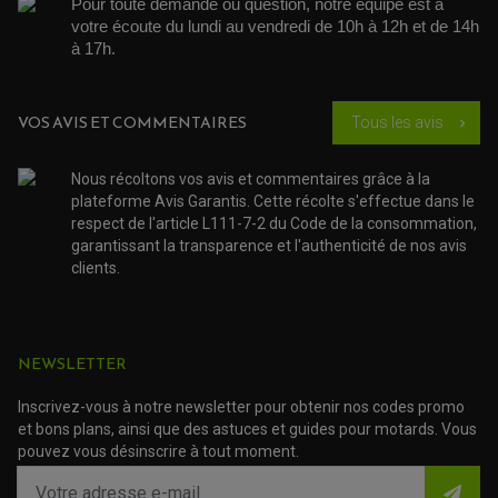
Pour toute demande ou question, notre équipe est à 
DÉMARREUR MOTO
EQUIPEMENT ADMISSION / CARBURATEUR
LEVIER DE FREIN
DURITE RADIATEUR
votre écoute du lundi au vendredi de 10h à 12h et de 14h 
KIT AMÉLIORATION EMBRAYAGE
LEVIER D'EMBRAYAGE
JOINT COUVRE CULASSE
KIT RÉPARATION POMPE A EAU
PÉDALE DE FREIN
à 17h. 
KIT RÉPARATION DEMARREUR
SÉLECTEUR DE VITESSE
KIT RÉPARATION CARBU.
CÂBLE ACCÉLÉRATEUR
KIT RÉPARATION ROBINET
PLASTIQUE QUAD / SSV
CÂBLE D'EMBRAYAGE
MEMBRANE / BOISSEAU
KICK DE DÉMARRAGE
PROTÈGE-MAINS
VOS AVIS ET COMMENTAIRES
Tous les avis
RADIATEUR MOTO
chevron_right
REPOSE PIEDS
POMPE A ESSENCE
POIGNÉE
PIPE D'ADMISSION
GUIDON CROSS ET ENDURO
OUTILLAGE ET ACCESSOIRES ATELIER
Nous récoltons vos avis et commentaires grâce à la
DEMI COCOTTE
QUAD
plateforme Avis Garantis. Cette récolte s'effectue dans le
PNEUMATIQUE
ACCESSOIRE ATELIER QUAD
respect de l'article L111-7-2 du Code de la consommation,
SUSPENSION
CHAMBRE A AIR
OUTILLAGE QUAD
garantissant la transparence et l'authenticité de nos avis
NOS MARQUES
JOINT SPY
clients.
FOURCHE ET AMORTISSEUR
ACCESSOIRE SCOOTER APRILIA
PROTECTION MOTO
ACCESSOIRE SCOOTER BMW
COUVRE CARTER ET SLIDER
ACCESSOIRE SCOOTER GILERA
PATINS DE PROTECTION TOP BLOCK
PATIN DE RECHANGE TOP BLOCK
ACCESSOIRE SCOOTER HONDA
PROTECTION RADIATEUR
NEWSLETTER
ACCESSOIRE SCOOTER KYMCO
PROTECTION FOURCHE ET BRAS OSCILLANT
PROTECTION SILENCIEUX
ACCESSOIRE SCOOTER MBK
PROTECTION LEVIER
Inscrivez-vous à notre newsletter pour obtenir nos codes promo
ACCESSOIRE SCOOTER PEUGEOT
TAMPONS ALLOY ULTIMA
et bons plans, ainsi que des astuces et guides pour motards. Vous
ACCESSOIRE SCOOTER PIAGGIO
pouvez vous désinscrire à tout moment.
ACCESSOIRE SCOOTER SUZUKI
ROULEMENT MOTO
ACCESSOIRE SCOOTER VESPA
ROULEMENT DE ROUE