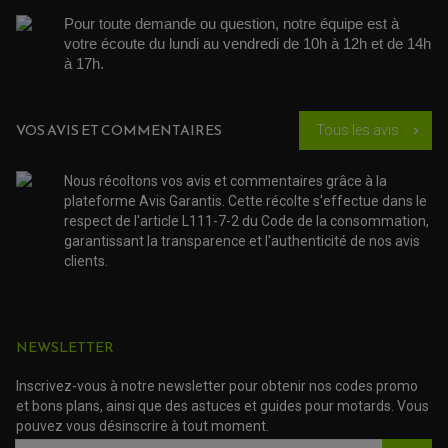
PARTIE CYCLE
COUVERCLE + PLATEAU PRESSION
EMBRAYAGE QUAD
DÉMARREUR MOTO
Pour toute demande ou question, notre équipe est à 
EQUIPEMENT ADMISSION / CARBURATEUR
LEVIER DE FREIN
DURITE RADIATEUR
KIT AMÉLIORATION EMBRAYAGE
LEVIER D'EMBRAYAGE
votre écoute du lundi au vendredi de 10h à 12h et de 14h 
JOINT COUVRE CULASSE
KIT RÉPARATION POMPE A EAU
PÉDALE DE FREIN
à 17h. 
KIT RÉPARATION DEMARREUR
SÉLECTEUR DE VITESSE
KIT RÉPARATION CARBU.
CÂBLE ACCÉLÉRATEUR
KIT RÉPARATION ROBINET
PLASTIQUE QUAD / SSV
CÂBLE D'EMBRAYAGE
MEMBRANE / BOISSEAU
KICK DE DÉMARRAGE
PROTÈGE-MAINS
RADIATEUR MOTO
VOS AVIS ET COMMENTAIRES
Tous les avis
REPOSE PIEDS
chevron_right
POMPE A ESSENCE
POIGNÉE
PIPE D'ADMISSION
GUIDON CROSS ET ENDURO
OUTILLAGE ET ACCESSOIRES ATELIER
DEMI COCOTTE
Nous récoltons vos avis et commentaires grâce à la
QUAD
PNEUMATIQUE
plateforme Avis Garantis. Cette récolte s'effectue dans le
ACCESSOIRE ATELIER QUAD
SUSPENSION
respect de l'article L111-7-2 du Code de la consommation,
CHAMBRE A AIR
OUTILLAGE QUAD
NOS MARQUES
garantissant la transparence et l'authenticité de nos avis
JOINT SPY
FOURCHE ET AMORTISSEUR
ACCESSOIRE SCOOTER APRILIA
clients.
PROTECTION MOTO
ACCESSOIRE SCOOTER BMW
COUVRE CARTER ET SLIDER
ACCESSOIRE SCOOTER GILERA
PATINS DE PROTECTION TOP BLOCK
PATIN DE RECHANGE TOP BLOCK
ACCESSOIRE SCOOTER HONDA
PROTECTION RADIATEUR
ACCESSOIRE SCOOTER KYMCO
NEWSLETTER
PROTECTION FOURCHE ET BRAS OSCILLANT
PROTECTION SILENCIEUX
ACCESSOIRE SCOOTER MBK
PROTECTION LEVIER
ACCESSOIRE SCOOTER PEUGEOT
Inscrivez-vous à notre newsletter pour obtenir nos codes promo
TAMPONS ALLOY ULTIMA
et bons plans, ainsi que des astuces et guides pour motards. Vous
ACCESSOIRE SCOOTER PIAGGIO
pouvez vous désinscrire à tout moment.
ACCESSOIRE SCOOTER SUZUKI
ROULEMENT MOTO