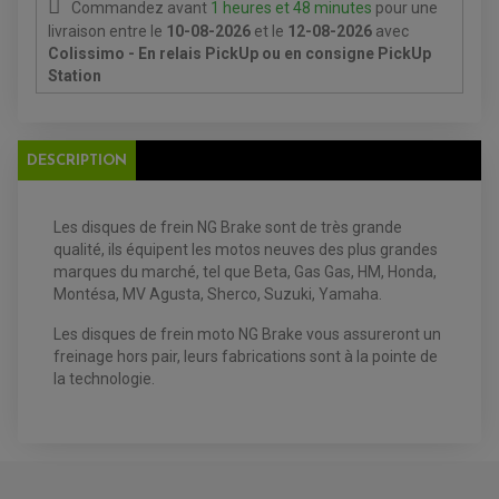
Commandez avant
1 heures et 48 minutes
pour une
livraison
entre le
10-08-2026
et le
12-08-2026
avec
Colissimo - En relais PickUp ou en consigne PickUp
Station
EQUIPEMENT ELECTRIQUE QUAD / SSV
ACCESSOIRES ELECTRIQUE QUAD / SSV
DESCRIPTION
BOITIER CDI QUAD ET SSV
CHARGEUR DE BATTERIE QUAD / SSV
COMPTEUR QUAD / SSV
CONTACTEUR A CLÉ QUAD
Les disques de frein NG Brake sont de très grande
DÉMARREUR
qualité, ils équipent les motos neuves des plus grandes
ECLAIRAGE LED / HALOGÈNE
marques du marché, tel que
Beta, Gas Gas, HM, Honda,
STATOR ET REDRESSEUR / REGULATEUR
VENTILATEUR DE RADIATEUR
Montésa, MV Agusta, Sherco, Suzuki, Yamaha.
Les disques de frein moto
NG Brake vous assureront un
EQUIPEMENT FREINAGE QUAD / SSV
freinage hors pair, leurs fabrications sont à la pointe de
PNEUMATIQUE
DISQUE DE FREIN QUAD / SSV
la technologie.
KIT DURITE DE FREIN QUAD
MOUSSE
KIT REPARATION MAÎTRE CYLINDRE QUAD / SSV
CHAMBRE À AIR
PLAQUETTES DE FREIN QUAD / SSV
EQUIPEMENT FREINAGE MOTO CROSS ET
HUILE ET PRODUIT D'ENTRETIEN QUAD
FREINAGE
ENDURO
HUILE POUR QUAD
ACCESSOIRE + VISSERIE FREINAGE
ACCESSOIRES FREINAGE