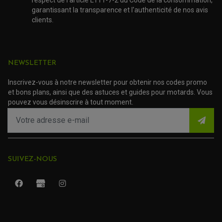
respect de l'article L111-7-2 du Code de la consommation,
garantissant la transparence et l'authenticité de nos avis
clients.
NEWSLETTER
Inscrivez-vous à notre newsletter pour obtenir nos codes promo
et bons plans, ainsi que des astuces et guides pour motards. Vous
pouvez vous désinscrire à tout moment.
SUIVEZ-NOUS
ROULEMENT QUAD / SSV
JOINT DE TIGE D'AMORTISSEUR
KIT ROULEMENT D'AMORTISSEUR
KIT ROULEMENT DE BRAS OSCILLANT
KIT ROULEMENT DE BIELLETTES D'AMORTISSEUR
PLASTIQUES MOTO CROSS ET ENDURO
KIT RÉPARATION ENTRETOISE D'AMORTISSEUR
PLASTIQUES GASGAS
KIT ROULEMENT & JOINT DE DIFFÉRENTIEL
PLASTIQUES HONDA
ROULEMENT DE COLONNE DE DIRECTION
PLASTIQUES HUSQVARNA