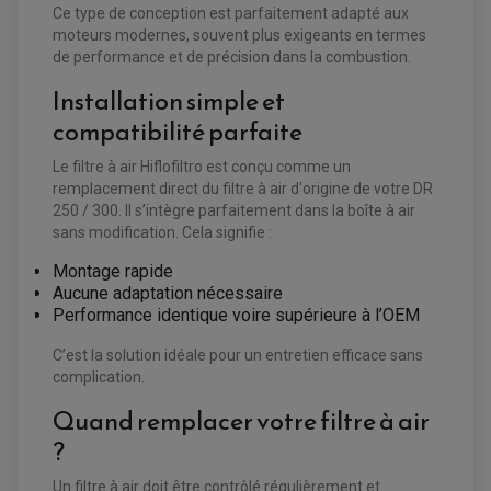
Ce type de conception est parfaitement adapté aux
moteurs modernes, souvent plus exigeants en termes
de performance et de précision dans la combustion.
Installation simple et
compatibilité parfaite
Le filtre à air Hiflofiltro est conçu comme un
remplacement direct du filtre à air d'origine de votre DR
250 / 300. Il s’intègre parfaitement dans la boîte à air
sans modification. Cela signifie :
EQUIPEMENT ELECTRIQUE QUAD / SSV
Montage rapide
ACCESSOIRES ELECTRIQUE QUAD / SSV
Aucune adaptation nécessaire
BOITIER CDI QUAD ET SSV
CHARGEUR DE BATTERIE QUAD / SSV
Performance identique voire supérieure à l’OEM
COMPTEUR QUAD / SSV
CONTACTEUR A CLÉ QUAD
C’est la solution idéale pour un entretien efficace sans
DÉMARREUR
ECLAIRAGE LED / HALOGÈNE
complication.
STATOR ET REDRESSEUR / REGULATEUR
VENTILATEUR DE RADIATEUR
Quand remplacer votre filtre à air
?
EQUIPEMENT FREINAGE QUAD / SSV
PNEUMATIQUE
DISQUE DE FREIN QUAD / SSV
Un filtre à air doit être contrôlé régulièrement et