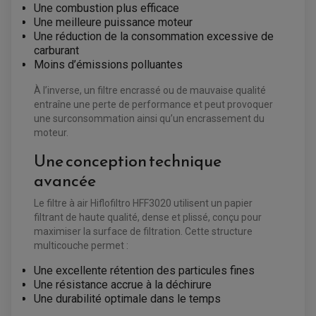
PLAQUETTE DE FREIN ARRIERE
Une combustion plus efficace
MAÎTRE CYLINDRE
Une meilleure puissance moteur
ENTRETIEN MOTO
Une réduction de la consommation excessive de
ATELIER, PADDOCK, STAND
ANTIPARASITE NGK
carburant
BOUGIE NGK
Moins d’émissions polluantes
FILTRE A AIR
FILTRE A HUILE
FILTRE ET ACCESSOIRE ESSENCE
À l’inverse, un filtre encrassé ou de mauvaise qualité
OUTILLAGE
entraîne une perte de performance et peut provoquer
PRODUIT D'ENTRETIEN
une surconsommation ainsi qu’un encrassement du
moteur.
Une conception technique
avancée
Le filtre à air Hiflofiltro HFF3020 utilisent un papier
filtrant de haute qualité, dense et plissé, conçu pour
maximiser la surface de filtration. Cette structure
multicouche permet :
Une excellente rétention des particules fines
Une résistance accrue à la déchirure
Une durabilité optimale dans le temps