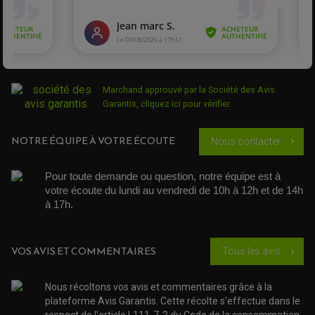
ACCESSOIRE SCOOTER PEUGEOT
TAMPONS ALLOY ULTIMA
ACCESSOIRE SCOOTER PIAGGIO
ACCESSOIRE SCOOTER SUZUKI
ROULEMENT MOTO
ACCESSOIRE SCOOTER VESPA
ROULEMENT DE ROUE
ACCESSOIRE SCOOTER YAMAHA
ROULEMENT DE DIRECTION
Marchand approuvé par la Société des Avis
TRANSMISSION
Garantis,
cliquez ici pour vérifier
.
AMORTISSEUR DE COUPLE
EMBRAYAGE MOTO
KIT CHAÎNE MOTO
NOTRE ÉQUIPE À VOTRE ÉCOUTE
Nous contacter
chevron_right
Pour toute demande ou question, notre équipe est à 
votre écoute du lundi au vendredi de 10h à 12h et de 14h 
à 17h. 
VOS AVIS ET COMMENTAIRES
Tous les avis
chevron_right
Nous récoltons vos avis et commentaires grâce à la
plateforme Avis Garantis. Cette récolte s'effectue dans le