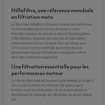
ACCESSOIRES ÉLECTRIQUE ENDURO
TREUIL ET ATTELAGE QUAD-SSV
PLAQUE PHARE
BAGAGERIE
Hiflofiltro, une référence mondiale
COMPTEUR D'HEURE
BAGAGERIE SOUPLE
DÉMARREUR
ÉCHAPPEMENT QUAD
ACCESSOIRE GPS, SMARTPHONE
en filtration moto
CONDENSATEUR
ÉCHAPPEMENT QUAD
SELLE CONFORT
BOBINE D'ALLUMAGE
SUPPORT TOP CASE
COUPE-CONTACT
Le filtre à air Hiflofiltro s’impose comme une référence
SUPPORT VALISE LATERAL
ENTRETIEN QUAD / SSV
TOP CASE ET VALISES
incontournable dans l’univers de la pièce moto.
BATTERIE
TRANSMISSION
Première marque au monde à obtenir l’homologation
BOUGIE QUAD
TÜV, Hiflofiltro respecte des normes de fabrication
KIT CHAÎNE
ÉCHAPPEMENT MOTO
ÉCHAPEMENT SCOOTER
FILTRE A AIR BMC QUAD
GUIDE CHAÎNE
extrêmement strictes. Chaque filtre est conçu pour
FILTRE A AIR QUAD
SILENCIEUX / ÉCHAPPEMENT MOTO
ÉCHAPPEMENT SCOOTER
PATIN DE BRAS OSCILLANT
FILTRE A HUILE QUAD
ACCESSOIRE ÉCHAPPEMENT
offrir une protection optimale du moteur tout en
ROULETTE DE CHAÎNE
garantissant des performances constantes, même
EMBRAYAGE OFF ROAD
ELECTRICITÉ
dans des conditions exigeantes.
ÉLECTRICITÉ
CLIGNOTANT TYPE ORIGINE
ACCESSOIRES ELECTRIQUE
PIÈCE MOTEUR
BATTERIE SCOOTER
Une filtration essentielle pour les
BATTERIE
CHARGEUR DE BATTERIE
POMPE À EAU BOYESEN
CHARGEUR BATTERIE
REDRESSEUR / RÉGULATEUR
performances moteur
KIT RÉPARATION CARBU
CLIGNOTANT MOTO
ECLAIRAGE SCOOTER
KIT RÉPARATION POMPE A EAU
CLIGNOTANT TYPE ORIGINE
POMPE A ESSENCE
PIPE D'ADMISSION
DÉMARREUR
Le rôle du filtre à air est souvent sous-estimé, pourtant il
RADIATEUR
ECLAIRAGE MOTO
est crucial. Il permet de nettoyer l’air aspiré par le
DURITE RADIATEUR
FEUX ADDITIONNELS
FREINAGE
moteur avant la combustion. Un air propre améliore
KIT RECONDITIONNEMENT DEMARREUR
DISQUE DE FREIN AVANT
POMPE A ESSENCE
directement le mélange air/carburant, ce qui se traduit
ACCESSOIRE + VISSERIE FREINAGE
REDRESSEUR / REGULATEUR
par :
DISQUE DE FREIN ARRIERE
STATOR
PLAQUETTE DE FREIN AVANT