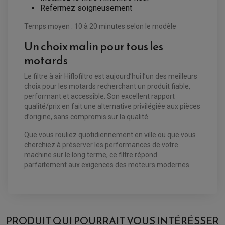
LEVIER DE FREIN
Refermez soigneusement
RÉTROVISEUR TYPE ORIGINE
LEVIER D'EMBRAYAGE
OPTIQUE TYPE ORIGINE
PÉDALE DE FREIN
Temps moyen : 10 à 20 minutes selon le modèle
PIÈCE MOTEUR
REPOSE PIED TYPE ORIGINE
RETROVISEUR MOTO TYPE ORIGINE
GALET DE VARIATEUR
Un choix malin pour tous les
SÉLECTEUR DE VITESSE
COURROIE
motards
VARIATEUR SCOOTER
POMPE A ESSENCE
Le filtre à air Hiflofiltro est aujourd’hui l’un des meilleurs
choix pour les motards recherchant un produit fiable,
performant et accessible. Son excellent rapport
qualité/prix en fait une alternative privilégiée aux pièces
d’origine, sans compromis sur la qualité.
Que vous rouliez quotidiennement en ville ou que vous
cherchiez à préserver les performances de votre
machine sur le long terme, ce filtre répond
parfaitement aux exigences des moteurs modernes.
PRODUIT QUI POURRAIT VOUS INTÉRÉSSER