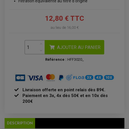
Filtration équivalente au filtre d'origine
12,80 € TTC
au lieu de
16,00 €
AJOUTER AU PANIER
Référence :
HFF3020_
ACCESSOIRES QUAD
ACCESSOIRES ANODISES POUR QUAD
BOUCHON DE RÉSERVOIR QUAD
GUIDON QUAD
KIT DÉCO QUAD / SSV
Livraison offerte en point relais dès 89€.
KIT POIGNÉE DE GAZ QUAD
POIGNÉE QUAD
Paiement en 3x, 4x dès 50€ et en 10x dès
PROTÈGE-MAINS
200€
PONTETS / REHAUSSES DE GUIDON
REPOSE PIED QUAD
BAGAGERIE / TREUIL / ATTELAGE
DESCRIPTION
ÉQUIPEMENT ÉLECTRIQUE
COFFRE / TOP CASE QUAD