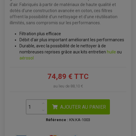
ACCESSOIRES ANODISES POUR QUAD
d'air. Fabriqués à partir de matériaux de haute qualité et
BOUCHON DE RÉSERVOIR QUAD
dotés d'une construction avancée en coton, ces filtres
GUIDON QUAD
KIT DÉCO QUAD / SSV
offrent la possibilité d'un nettoyage et d'une réutilisation
KIT POIGNÉE DE GAZ QUAD
illimités, sans compromis sur les performances.
POIGNÉE QUAD
PROTÈGE-MAINS
PONTETS / REHAUSSES DE GUIDON
Filtration plus efficace
REPOSE PIED QUAD
Débit d'air plus important améliorant les performances
Durable, avec la possibilité de le nettoyer à de
BAGAGERIE / TREUIL / ATTELAGE
nombreuses reprises grâce aux kits entretien
huile
ou
ÉQUIPEMENT ÉLECTRIQUE
aérosol
COFFRE / TOP CASE QUAD
ACCESSOIRES ÉLECTRIQUE ENDURO
TREUIL ET ATTELAGE QUAD-SSV
PLAQUE PHARE
BAGAGERIE
COMPTEUR D'HEURE
BAGAGERIE SOUPLE
74,89 € TTC
DÉMARREUR
ÉCHAPPEMENT QUAD
ACCESSOIRE GPS, SMARTPHONE
CONDENSATEUR
ÉCHAPPEMENT QUAD
SELLE CONFORT
BOBINE D'ALLUMAGE
au lieu de
88,10 €
SUPPORT TOP CASE
COUPE-CONTACT
SUPPORT VALISE LATERAL
ENTRETIEN QUAD / SSV
TOP CASE ET VALISES
BATTERIE
TRANSMISSION
AJOUTER AU PANIER
BOUGIE QUAD
KIT CHAÎNE
ÉCHAPPEMENT MOTO
ÉCHAPEMENT SCOOTER
FILTRE A AIR BMC QUAD
GUIDE CHAÎNE
FILTRE A AIR QUAD
SILENCIEUX / ÉCHAPPEMENT MOTO
ÉCHAPPEMENT SCOOTER
PATIN DE BRAS OSCILLANT
Référence :
KN.KA-1003
FILTRE A HUILE QUAD
ACCESSOIRE ÉCHAPPEMENT
ROULETTE DE CHAÎNE
EMBRAYAGE OFF ROAD
ELECTRICITÉ
ÉLECTRICITÉ