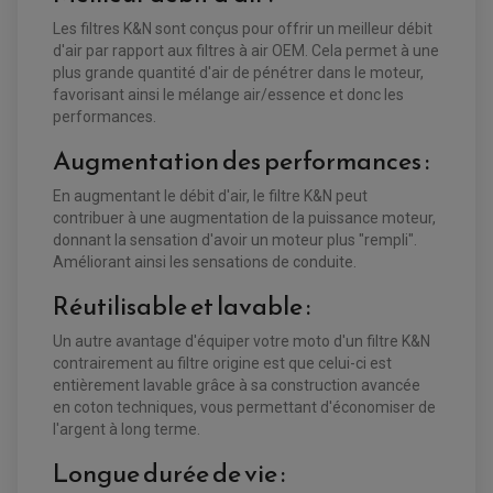
Les filtres K&N sont conçus pour offrir un meilleur débit
d'air par rapport aux filtres à air OEM. Cela permet à une
plus grande quantité d'air de pénétrer dans le moteur,
favorisant ainsi le mélange air/essence et donc les
performances.
Augmentation des performances :
En augmentant le débit d'air, le filtre K&N peut
contribuer à une augmentation de la puissance moteur,
donnant la sensation d'avoir un moteur plus "rempli".
Améliorant ainsi les sensations de conduite.
EQUIPEMENT ELECTRIQUE QUAD / SSV
Réutilisable et lavable :
ACCESSOIRES ELECTRIQUE QUAD / SSV
BOITIER CDI QUAD ET SSV
Un autre avantage d'équiper votre moto d'un filtre K&N
CHARGEUR DE BATTERIE QUAD / SSV
COMPTEUR QUAD / SSV
contrairement au filtre origine est que celui-ci est
CONTACTEUR A CLÉ QUAD
entièrement lavable grâce à sa construction avancée
DÉMARREUR
en coton techniques, vous permettant d'économiser de
ECLAIRAGE LED / HALOGÈNE
STATOR ET REDRESSEUR / REGULATEUR
l'argent à long terme.
VENTILATEUR DE RADIATEUR
Longue durée de vie :