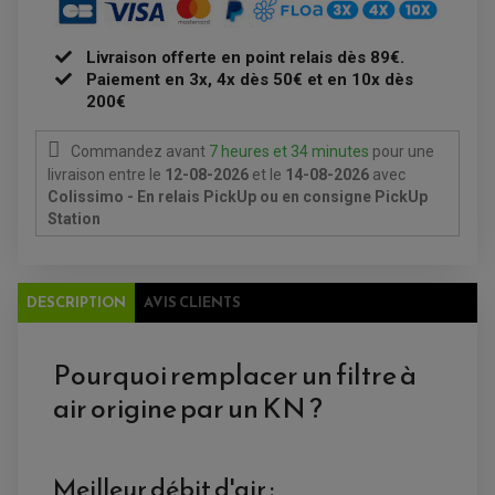
CLIGNOTANT TYPE ORIGINE
ACCESSOIRES ELECTRIQUE
PIÈCE MOTEUR
BATTERIE SCOOTER
BATTERIE
CHARGEUR DE BATTERIE
POMPE À EAU BOYESEN
CHARGEUR BATTERIE
Livraison offerte en point relais dès 89€.
REDRESSEUR / RÉGULATEUR
KIT RÉPARATION CARBU
CLIGNOTANT MOTO
ECLAIRAGE SCOOTER
KIT RÉPARATION POMPE A EAU
Paiement en 3x, 4x dès 50€ et en 10x dès
CLIGNOTANT TYPE ORIGINE
POMPE A ESSENCE
PIPE D'ADMISSION
200€
DÉMARREUR
RADIATEUR
ECLAIRAGE MOTO
DURITE RADIATEUR
FEUX ADDITIONNELS
FREINAGE
Commandez avant
7 heures et 34 minutes
pour une
KIT RECONDITIONNEMENT DEMARREUR
DISQUE DE FREIN AVANT
POMPE A ESSENCE
livraison
entre le
12-08-2026
et le
14-08-2026
avec
ACCESSOIRE + VISSERIE FREINAGE
REDRESSEUR / REGULATEUR
DISQUE DE FREIN ARRIERE
Colissimo - En relais PickUp ou en consigne PickUp
STATOR
PLAQUETTE DE FREIN AVANT
Station
PLAQUETTE DE FREIN ARRIERE
MAÎTRE CYLINDRE
ENTRETIEN MOTO
ATELIER, PADDOCK, STAND
ANTIPARASITE NGK
DESCRIPTION
AVIS CLIENTS
BOUGIE NGK
FILTRE A AIR
FILTRE A HUILE
FILTRE ET ACCESSOIRE ESSENCE
Pourquoi remplacer un filtre à
OUTILLAGE
PRODUIT D'ENTRETIEN
air origine par un KN ?
Meilleur débit d'air :