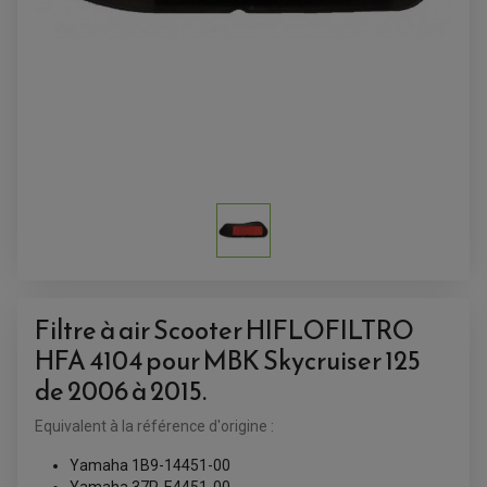
ACCESSOIRES QUAD
Filtre à air Scooter HIFLOFILTRO
ACCESSOIRES ANODISES POUR QUAD
HFA 4104 pour MBK Skycruiser 125
BOUCHON DE RÉSERVOIR QUAD
GUIDON QUAD
de 2006 à 2015.
KIT DÉCO QUAD / SSV
KIT POIGNÉE DE GAZ QUAD
POIGNÉE QUAD
Equivalent à la référence d'origine :
PROTÈGE-MAINS
PONTETS / REHAUSSES DE GUIDON
Yamaha 1B9-14451-00
REPOSE PIED QUAD