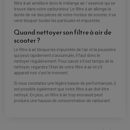
filtre à air améliore donc le mélange air / essence qui se
EQUIPEMENT ELECTRIQUE QUAD / SSV
trouve dans votre carburateur. Le filtre à air allonge la
ACCESSOIRES ELECTRIQUE QUAD / SSV
durée de vie des pièces de votre moteur de scooter, il va
BOITIER CDI QUAD ET SSV
venir bloquer toutes les particules et impuretés.
CHARGEUR DE BATTERIE QUAD / SSV
COMPTEUR QUAD / SSV
Quand nettoyer son filtre à air de
CONTACTEUR A CLÉ QUAD
DÉMARREUR
scooter ?
ECLAIRAGE LED / HALOGÈNE
STATOR ET REDRESSEUR / REGULATEUR
VENTILATEUR DE RADIATEUR
Le filtre à air bloque les impuretés de l'air et la poussière
qui peut rapidement s’accumuler, il faut donc le
nettoyer régulièrement. Pour savoir s’il est temps de le
EQUIPEMENT FREINAGE QUAD / SSV
PNEUMATIQUE
nettoyer, regardez l'état de votre filtre à air et s’il
DISQUE DE FREIN QUAD / SSV
KIT DURITE DE FREIN QUAD
MOUSSE
apparait noir c’est le moment.
KIT REPARATION MAÎTRE CYLINDRE QUAD / SSV
CHAMBRE À AIR
PLAQUETTES DE FREIN QUAD / SSV
Si vous constatez une légère baisse de performances, il
est possible également que votre filtre à air doit être
EQUIPEMENT FREINAGE MOTO CROSS ET
HUILE ET PRODUIT D'ENTRETIEN QUAD
nettoyé. En plus, un filtre à air trop encrassé peut
FREINAGE
ENDURO
HUILE POUR QUAD
produire une hausse de consommation de carburant.
ACCESSOIRE + VISSERIE FREINAGE
ACCESSOIRES FREINAGE
PRODUIT D'ENTRETIEN QUAD
DISQUE DE FREIN
DISQUE DE FREIN AVANT
PLAQUETTE DE FREIN
DISQUE DE FREIN ARRIÈRE
KIT DURITE DE FREIN
PLAQUETTE DE FREIN
JANTES / ACCESSOIRES QUAD ET SSV
KIT DURITE D'EMBRAYAGE MOTO
KIT RÉPARATION PÉDALE DE FREIN
AVIS À PROPOS DU PRODUIT
KIT RÉPARATION ÉTRIER DE FREIN
CHAÎNE A NEIGE QUAD-SSV
KIT RÉPARATION MAÎTRE CYLINDRE
KIT RÉPARATION MAÎTRE CYLINDRE
CHAÎNES A NEIGE
KIT RÉPARATION ÉTRIER DE FREIN