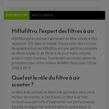
DISQUE DE FREIN AVANT
POMPE A ESSENCE
ACCESSOIRE + VISSERIE FREINAGE
REDRESSEUR / REGULATEUR
DISQUE DE FREIN ARRIERE
STATOR
PLAQUETTE DE FREIN AVANT
DESCRIPTION
AVIS CLIENTS
PLAQUETTE DE FREIN ARRIERE
MAÎTRE CYLINDRE
ENTRETIEN MOTO
ATELIER, PADDOCK, STAND
Hiflofiltro, l'expert des filtres à air
ANTIPARASITE NGK
BOUGIE NGK
FILTRE A AIR
Hiflofiltro est le premier fabriquant de filtre à huile à être
FILTRE A HUILE
approuvé TÜV dans le monde. Conçu selon des normes
FILTRE ET ACCESSOIRE ESSENCE
OUTILLAGE
de qualité extrêmes Hiflofiltro est une gamme complète
PRODUIT D'ENTRETIEN
de filtres à huile et de filtres à air pour moto, scooter,
quad et moto-marines, fournissant un niveau ultime de
protection pour votre moteur de MBK Skycruiser 125 de
2006 à 2015.
Quel est le rôle du filtre à air
scooter ?
Le filtre à air permet de filtrer l’air qui rentre dans votre
moteur de scooter, le fait d'avoir un filtre à air bien
nettoyé vous permets d’augmenter vos performances.
Il purifie et régule l’air entrant dans le carburateur, le