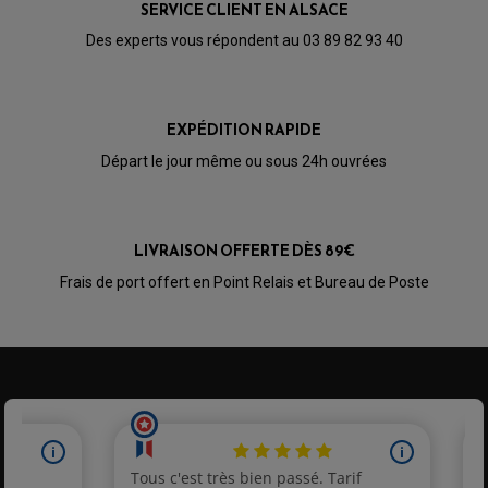
SERVICE CLIENT EN ALSACE
Des experts vous répondent au 03 89 82 93 40
EXPÉDITION RAPIDE
Départ le jour même ou sous 24h ouvrées
LIVRAISON OFFERTE DÈS 89€
Frais de port offert en Point Relais et Bureau de Poste
PARTIE CYCLE QUAD
AMORTISSEURS QUAD / SSV
BIELLETTES DE DIRECTION
CÂBLE ACCÉLÉRATEUR / EMBRAYAGE / STARTER
COLONNE DE DIRECTION QUAD
KIT RECONDITIONNEMENT TRIANGLE
LEVIER DE FREIN ET D'EMBRAYAGE
ROTULE DE DIRECTION
ÉCHAPPEMENT CROSS ENDURO
ROTULE DE TRIANGLE
SÉLECTEUR DE VITESSE
ACCESSOIRES ÉCHAPPEMENT
ÉCHAPPEMENT & SILENCIEUX AKRAPOVIC
ÉCHAPPEMENT & SILENCIEUX FMF