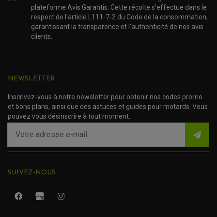
ACCESSOIRE SCOOTER PIAGGIO
plateforme Avis Garantis. Cette récolte s'effectue dans le
ACCESSOIRE SCOOTER SUZUKI
respect de l'article L111-7-2 du Code de la consommation,
ROULEMENT MOTO
ACCESSOIRE SCOOTER VESPA
garantissant la transparence et l'authenticité de nos avis
ROULEMENT DE ROUE
ACCESSOIRE SCOOTER YAMAHA
ROULEMENT DE DIRECTION
clients.
TRANSMISSION
AMORTISSEUR DE COUPLE
EMBRAYAGE MOTO
NEWSLETTER
KIT CHAÎNE MOTO
Inscrivez-vous à notre newsletter pour obtenir nos codes promo
et bons plans, ainsi que des astuces et guides pour motards. Vous
pouvez vous désinscrire à tout moment.
SUIVEZ-NOUS