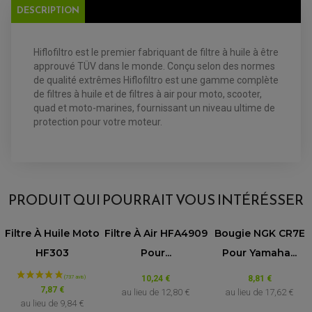
FILTRE ET ACCESSOIRE ESSENCE
DESCRIPTION
OUTILLAGE
PRODUIT D'ENTRETIEN
Hiflofiltro est le premier fabriquant de filtre à huile à être
approuvé TÜV dans le monde. Conçu selon des normes
de qualité extrêmes Hiflofiltro est une gamme complète
de filtres à huile et de filtres à air pour moto, scooter,
quad et moto-marines, fournissant un niveau ultime de
protection pour votre moteur.
EQUIPEMENT ELECTRIQUE QUAD / SSV
ACCESSOIRES ELECTRIQUE QUAD / SSV
BOITIER CDI QUAD ET SSV
CHARGEUR DE BATTERIE QUAD / SSV
COMPTEUR QUAD / SSV
CONTACTEUR A CLÉ QUAD
DÉMARREUR
PRODUIT QUI POURRAIT VOUS INTÉRÉSSER
ECLAIRAGE LED / HALOGÈNE
STATOR ET REDRESSEUR / REGULATEUR
VENTILATEUR DE RADIATEUR
Filtre À Huile Moto
Filtre À Air HFA4909
Bougie NGK CR7E
HF303
Pour...
Pour Yamaha...
EQUIPEMENT FREINAGE QUAD / SSV
PNEUMATIQUE
DISQUE DE FREIN QUAD / SSV
10,24 €
8,81 €
KIT DURITE DE FREIN QUAD
MOUSSE
7,87 €
KIT REPARATION MAÎTRE CYLINDRE QUAD / SSV
au lieu de
12,80 €
au lieu de
17,62 €
CHAMBRE À AIR
PLAQUETTES DE FREIN QUAD / SSV
au lieu de
9,84 €