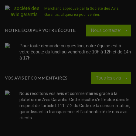
SÉLECTEUR DE VITESSE
ACCESSOIRES ÉCHAPPEMENT
ÉCHAPPEMENT & SILENCIEUX AKRAPOVIC
Marchand approuvé par la Société des Avis
ÉCHAPPEMENT & SILENCIEUX FMF
PIÈCE MOTEUR
PIÈCES MOTEUR QUAD
ÉCHAPPEMENT & SILENCIEUX PRO CIRCUIT
Garantis,
cliquez ici pour vérifier
.
BOUCHON D'HUILE
ARBRE A CAMES QAUD
COURROIE DE DISTRIBUTION
COURROIE DE TRANSMISSION
PARTIE CYCLE
COUVERCLE + PLATEAU PRESSION
NOTRE ÉQUIPE À VOTRE ÉCOUTE
EMBRAYAGE QUAD
Nous contacter
chevron_right
DÉMARREUR MOTO
EQUIPEMENT ADMISSION / CARBURATEUR
LEVIER DE FREIN
DURITE RADIATEUR
KIT AMÉLIORATION EMBRAYAGE
LEVIER D'EMBRAYAGE
JOINT COUVRE CULASSE
KIT RÉPARATION POMPE A EAU
PÉDALE DE FREIN
Pour toute demande ou question, notre équipe est à 
KIT RÉPARATION DEMARREUR
SÉLECTEUR DE VITESSE
KIT RÉPARATION CARBU.
votre écoute du lundi au vendredi de 10h à 12h et de 14h 
CÂBLE ACCÉLÉRATEUR
KIT RÉPARATION ROBINET
PLASTIQUE QUAD / SSV
CÂBLE D'EMBRAYAGE
à 17h. 
MEMBRANE / BOISSEAU
KICK DE DÉMARRAGE
PROTÈGE-MAINS
RADIATEUR MOTO
REPOSE PIEDS
POMPE A ESSENCE
POIGNÉE
PIPE D'ADMISSION
GUIDON CROSS ET ENDURO
VOS AVIS ET COMMENTAIRES
OUTILLAGE ET ACCESSOIRES ATELIER
Tous les avis
chevron_right
DEMI COCOTTE
QUAD
PNEUMATIQUE
ACCESSOIRE ATELIER QUAD
Nous récoltons vos avis et commentaires grâce à la
SUSPENSION
CHAMBRE A AIR
OUTILLAGE QUAD
NOS MARQUES
plateforme Avis Garantis. Cette récolte s'effectue dans le
JOINT SPY
FOURCHE ET AMORTISSEUR
respect de l'article L111-7-2 du Code de la consommation,
ACCESSOIRE SCOOTER APRILIA
PROTECTION MOTO
garantissant la transparence et l'authenticité de nos avis
ACCESSOIRE SCOOTER BMW
COUVRE CARTER ET SLIDER
clients.
ACCESSOIRE SCOOTER GILERA
PATINS DE PROTECTION TOP BLOCK
PATIN DE RECHANGE TOP BLOCK
ACCESSOIRE SCOOTER HONDA
PROTECTION RADIATEUR
ACCESSOIRE SCOOTER KYMCO
PROTECTION FOURCHE ET BRAS OSCILLANT