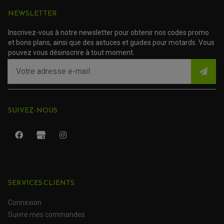
PROTECTION SILENCIEUX
ACCESSOIRE SCOOTER MBK
(737 avis)
PROTECTION LEVIER
NEWSLETTER
ACCESSOIRE SCOOTER PEUGEOT
TAMPONS ALLOY ULTIMA
ACCESSOIRE SCOOTER PIAGGIO
Inscrivez-vous à notre newsletter pour obtenir nos codes promo
ACCESSOIRE SCOOTER SUZUKI
ROULEMENT MOTO
et bons plans, ainsi que des astuces et guides pour motards. Vous
ACCESSOIRE SCOOTER VESPA
ROULEMENT DE ROUE
pouvez vous désinscrire à tout moment.
ACCESSOIRE SCOOTER YAMAHA
ROULEMENT DE DIRECTION
TRANSMISSION
AMORTISSEUR DE COUPLE
EMBRAYAGE MOTO
KIT CHAÎNE MOTO
SUIVEZ-NOUS
SERVICES CLIENTS
Connexion
ROULEMENT QUAD / SSV
Suivre mes commandes
JOINT DE TIGE D'AMORTISSEUR
KIT ROULEMENT D'AMORTISSEUR