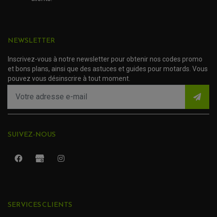
ACCESSOIRE SCOOTER HONDA
PROTECTION RADIATEUR
ACCESSOIRE SCOOTER KYMCO
PROTECTION FOURCHE ET BRAS OSCILLANT
PROTECTION SILENCIEUX
ACCESSOIRE SCOOTER MBK
PROTECTION LEVIER
ACCESSOIRE SCOOTER PEUGEOT
TAMPONS ALLOY ULTIMA
NEWSLETTER
ACCESSOIRE SCOOTER PIAGGIO
(35 avis)
(81 avis)
ACCESSOIRE SCOOTER SUZUKI
ROULEMENT MOTO
Inscrivez-vous à notre newsletter pour obtenir nos codes promo
ACCESSOIRE SCOOTER VESPA
ROULEMENT DE ROUE
et bons plans, ainsi que des astuces et guides pour motards. Vous
ACCESSOIRE SCOOTER YAMAHA
ROULEMENT DE DIRECTION
pouvez vous désinscrire à tout moment.
TRANSMISSION
AMORTISSEUR DE COUPLE
EMBRAYAGE MOTO
KIT CHAÎNE MOTO
SUIVEZ-NOUS
SERVICES CLIENTS