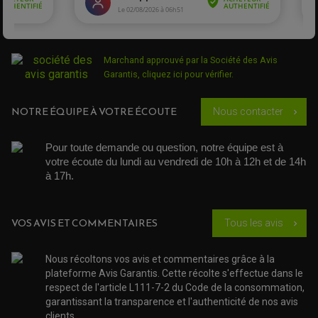
ROTULE DE DIRECTION
ÉCHAPPEMENT CROSS ENDURO
ROTULE DE TRIANGLE
SÉLECTEUR DE VITESSE
ACCESSOIRES ÉCHAPPEMENT
ÉCHAPPEMENT & SILENCIEUX AKRAPOVIC
ÉCHAPPEMENT & SILENCIEUX FMF
PIÈCE MOTEUR
Marchand approuvé par la Société des Avis
PIÈCES MOTEUR QUAD
ÉCHAPPEMENT & SILENCIEUX PRO CIRCUIT
BOUCHON D'HUILE
Garantis,
cliquez ici pour vérifier
.
ARBRE A CAMES QAUD
COURROIE DE DISTRIBUTION
COURROIE DE TRANSMISSION
PARTIE CYCLE
COUVERCLE + PLATEAU PRESSION
EMBRAYAGE QUAD
DÉMARREUR MOTO
EQUIPEMENT ADMISSION / CARBURATEUR
LEVIER DE FREIN
NOTRE ÉQUIPE À VOTRE ÉCOUTE
Nous contacter
chevron_right
DURITE RADIATEUR
KIT AMÉLIORATION EMBRAYAGE
LEVIER D'EMBRAYAGE
JOINT COUVRE CULASSE
KIT RÉPARATION POMPE A EAU
PÉDALE DE FREIN
KIT RÉPARATION DEMARREUR
SÉLECTEUR DE VITESSE
Pour toute demande ou question, notre équipe est à 
KIT RÉPARATION CARBU.
CÂBLE ACCÉLÉRATEUR
KIT RÉPARATION ROBINET
votre écoute du lundi au vendredi de 10h à 12h et de 14h 
PLASTIQUE QUAD / SSV
CÂBLE D'EMBRAYAGE
MEMBRANE / BOISSEAU
KICK DE DÉMARRAGE
à 17h. 
PROTÈGE-MAINS
RADIATEUR MOTO
REPOSE PIEDS
POMPE A ESSENCE
POIGNÉE
PIPE D'ADMISSION
GUIDON CROSS ET ENDURO
OUTILLAGE ET ACCESSOIRES ATELIER
DEMI COCOTTE
VOS AVIS ET COMMENTAIRES
Tous les avis
QUAD
chevron_right
PNEUMATIQUE
ACCESSOIRE ATELIER QUAD
SUSPENSION
CHAMBRE A AIR
OUTILLAGE QUAD
Nous récoltons vos avis et commentaires grâce à la
NOS MARQUES
JOINT SPY
plateforme Avis Garantis. Cette récolte s'effectue dans le
FOURCHE ET AMORTISSEUR
ACCESSOIRE SCOOTER APRILIA
PROTECTION MOTO
respect de l'article L111-7-2 du Code de la consommation,
ACCESSOIRE SCOOTER BMW
COUVRE CARTER ET SLIDER
garantissant la transparence et l'authenticité de nos avis
ACCESSOIRE SCOOTER GILERA
PATINS DE PROTECTION TOP BLOCK
clients.
PATIN DE RECHANGE TOP BLOCK