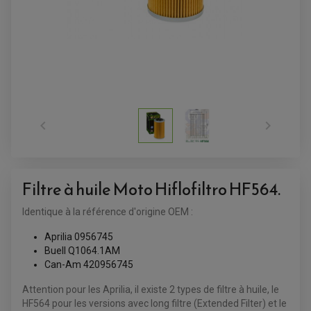
ACCESSOIRES QUAD
ACCESSOIRES ANODISES POUR QUAD
BOUCHON DE RÉSERVOIR QUAD


GUIDON QUAD
KIT DÉCO QUAD / SSV
KIT POIGNÉE DE GAZ QUAD
POIGNÉE QUAD
PROTÈGE-MAINS
PONTETS / REHAUSSES DE GUIDON
Filtre à huile Moto Hiflofiltro HF564.
REPOSE PIED QUAD
Identique à la référence d'origine OEM :
BAGAGERIE / TREUIL / ATTELAGE
ÉQUIPEMENT ÉLECTRIQUE
COFFRE / TOP CASE QUAD
Aprilia 0956745
ACCESSOIRES ÉLECTRIQUE ENDURO
TREUIL ET ATTELAGE QUAD-SSV
Buell Q1064.1AM
PLAQUE PHARE
BAGAGERIE
Can-Am 420956745
COMPTEUR D'HEURE
BAGAGERIE SOUPLE
DÉMARREUR
ÉCHAPPEMENT QUAD
ACCESSOIRE GPS, SMARTPHONE
CONDENSATEUR
Attention pour les Aprilia, il existe 2 types de filtre à huile, le
ÉCHAPPEMENT QUAD
SELLE CONFORT
BOBINE D'ALLUMAGE
SUPPORT TOP CASE
HF564 pour les versions avec long filtre (Extended Filter) et le
COUPE-CONTACT