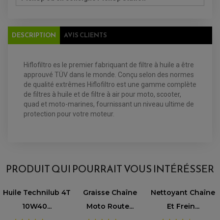
FILTRE A HUILE
FILTRE ET ACCESSOIRE ESSENCE
OUTILLAGE
PRODUIT D'ENTRETIEN
DESCRIPTION
AVIS CLIENTS
Hiflofiltro es le premier fabriquant de filtre à huile a être
approuvé TÜV dans le monde. Conçu selon des normes
de qualité extrêmes Hiflofiltro est une gamme complète
de filtres à huile et de filtre à air pour moto, scooter,
EQUIPEMENT ELECTRIQUE QUAD / SSV
quad et moto-marines, fournissant un niveau ultime de
ACCESSOIRES ELECTRIQUE QUAD / SSV
protection pour votre moteur.
BOITIER CDI QUAD ET SSV
CHARGEUR DE BATTERIE QUAD / SSV
COMPTEUR QUAD / SSV
CONTACTEUR A CLÉ QUAD
AVIS À PROPOS DU PRODUIT
DÉMARREUR
ECLAIRAGE LED / HALOGÈNE
STATOR ET REDRESSEUR / REGULATEUR
PRODUIT QUI POURRAIT VOUS INTÉRÉSSER
VENTILATEUR DE RADIATEUR
5.0
/5
Huile Technilub 4T
Graisse Chaîne
Nettoyant Chaîne
EQUIPEMENT FREINAGE QUAD / SSV
PNEUMATIQUE
DISQUE DE FREIN QUAD / SSV
VOIR L'ATTESTATION
10W40...
Moto Route...
Et Frein...
Basé sur 2 avis
KIT DURITE DE FREIN QUAD
MOUSSE
Avis soumis à un contrôle
KIT REPARATION MAÎTRE CYLINDRE QUAD / SSV
CHAMBRE À AIR