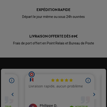
OPTIQUE TYPE ORIGINE
PÉDALE DE FREIN
PIÈCE MOTEUR
EXPÉDITION RAPIDE
REPOSE PIED TYPE ORIGINE
RETROVISEUR MOTO TYPE ORIGINE
GALET DE VARIATEUR
Départ le jour même ou sous 24h ouvrées
SÉLECTEUR DE VITESSE
COURROIE
VARIATEUR SCOOTER
POMPE A ESSENCE
LIVRAISON OFFERTE DÈS 89€
Frais de port offert en Point Relais et Bureau de Poste
PARTIE CYCLE QUAD
AMORTISSEURS QUAD / SSV
BIELLETTES DE DIRECTION
CÂBLE ACCÉLÉRATEUR / EMBRAYAGE / STARTER
COLONNE DE DIRECTION QUAD
KIT RECONDITIONNEMENT TRIANGLE
LEVIER DE FREIN ET D'EMBRAYAGE