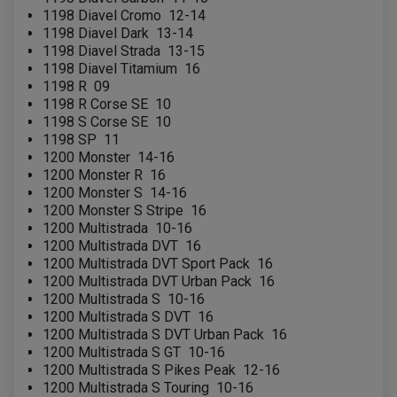
1198 Diavel Cromo
12-14
1198 Diavel Dark
13-14
1198 Diavel Strada
13-15
1198 Diavel Titamium
16
1198 R
09
1198 R Corse SE
10
1198 S Corse SE
10
1198 SP
11
1200 Monster
14-16
1200 Monster R
16
1200 Monster S
14-16
1200 Monster S Stripe
16
1200 Multistrada
10-16
1200 Multistrada DVT
16
1200 Multistrada DVT Sport Pack
16
1200 Multistrada DVT Urban Pack
16
1200 Multistrada S
10-16
1200 Multistrada S DVT
16
1200 Multistrada S DVT Urban Pack
16
PARTIE CYCLE QUAD
1200 Multistrada S GT
10-16
AMORTISSEURS QUAD / SSV
1200 Multistrada S Pikes Peak
12-16
BIELLETTES DE DIRECTION
1200 Multistrada S Touring
10-16
CÂBLE ACCÉLÉRATEUR / EMBRAYAGE / STARTER