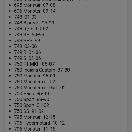
695 Monster
07-08
696 Monster
09-14
748
01-03
748 Biposto
95-99
748 R / S
00-02
748 SP
94-98
748 SPS
99
749
03-06
749 R
04-06
749 S
03-06
750 F1 MKII
85-87
750 Indiana Custom
87-88
750 Monster
96-01
750 Monster i.e.
02
750 Monster i.e. Dark
02
750 Paso
86-90
750 Sport
88-90
750 Sport
01-02
750 SS
91-02
795 Monster
12-15
796 Hypermotard
10-12
796 Monster
11-15