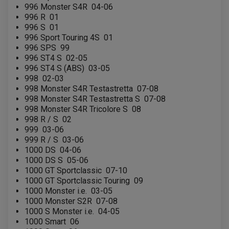
996 Monster S4R
04-06
ROULEMENT COLONNE DE DIRECTION
HUILE ET LUBRIFIANTS SCOOTER
PARTIE CYCLE
ROULEMENT BRAS OSCILLANT
996 R
01
HUILE SCOOTER
ARAIGNÉE / SUPPORT CARÉNAGE
996 S
01
PRODUIT D'ENTRETIEN SCOOTER
BULLE / PARE-BRISE
996 Sport Touring 4S
01
CÂBLE ACCÉLÉRATEUR
996 SPS
99
CABLE D'EMBRAYAGE
PARTIE CYCLE
KIT RABAISSEMENT MOTO
996 ST4 S
02-05
BULLE / PARE-BRISE
KIT STREET BIKE
996 ST4 S (ABS)
03-05
LEVIER DE FREIN
LEVIER DE FREIN
998
02-03
RÉTROVISEUR TYPE ORIGINE
LEVIER D'EMBRAYAGE
OPTIQUE TYPE ORIGINE
998 Monster S4R Testastretta
07-08
PÉDALE DE FREIN
998 Monster S4R Testastretta S
07-08
PIÈCE MOTEUR
REPOSE PIED TYPE ORIGINE
998 Monster S4R Tricolore S
08
RETROVISEUR MOTO TYPE ORIGINE
GALET DE VARIATEUR
SÉLECTEUR DE VITESSE
998 R / S
02
COURROIE
VARIATEUR SCOOTER
999
03-06
POMPE A ESSENCE
999 R / S
03-06
1000 DS
04-06
1000 DS S
05-06
1000 GT Sportclassic
07-10
1000 GT Sportclassic Touring
09
1000 Monster i.e.
03-05
1000 Monster S2R
07-08
1000 S Monster i.e.
04-05
1000 Smart
06