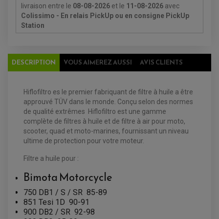
livraison
entre le
08-08-2026
et le
11-08-2026
avec
Colissimo - En relais PickUp ou en consigne PickUp
Station
DESCRIPTION
VOUS AIMEREZ AUSSI
AVIS CLIENTS
Hiflofiltro es le premier fabriquant de filtre à huile a être
approuvé TÜV dans le monde. Conçu selon des normes
de qualité extrêmes Hiflofiltro est une gamme
complète de filtres à huile et de filtre à air pour moto,
scooter, quad et moto-marines, fournissant un niveau
ultime de protection pour votre moteur.
Filtre a huile pour :
Bimota
Motorcycle
750 DB1 / S / SR
85-89
ACCESSOIRES QUAD
851 Tesi 1D
90-91
ACCESSOIRES ANODISES POUR QUAD
900 DB2 / SR
92-98
BOUCHON DE RÉSERVOIR QUAD