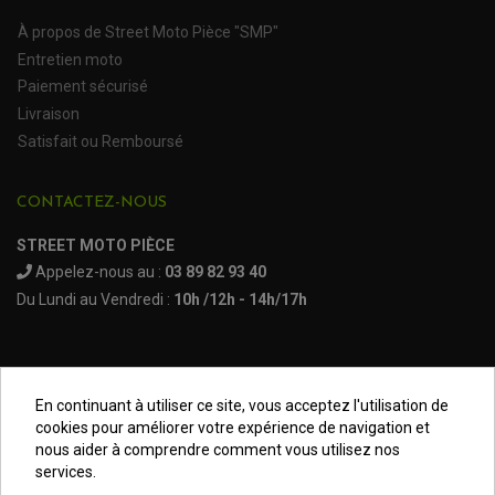
À propos de Street Moto Pièce "SMP"
Entretien moto
Paiement sécurisé
Livraison
Satisfait ou Remboursé
CONTACTEZ-NOUS
STREET MOTO PIÈCE
Appelez-nous au :
03 89 82 93 40
Du Lundi au Vendredi :
10h /12h - 14h/17h
En continuant à utiliser ce site, vous acceptez l'utilisation de
Mentions légales
cookies pour améliorer votre expérience de navigation et
nous aider à comprendre comment vous utilisez nos
Conditions générales
services.