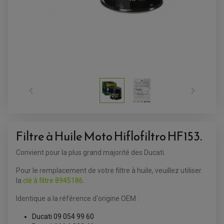
EMBOUT DE GUIDON
RÉGLAGE RAPIDE DE FOURCHE
PRODUIT D'ENTRETIEN
SUPPORT DE PLAQUE
REPOSE PIED ADAPTABLE
HUILE MOTEUR
POIGNÉE
RETROVISEUR MOTO ADAPTABLE
BOUGIE NGK
POIGNÉE CHAUFFANTE
SUPPORT DE PLAQUE
ANTIPARASITE NGK
RÉTROVISEUR ADAPTABLE
FILTRE À HUILE
FILTRE À AIR
ACCESSOIRES PILOTE
SUR FILTRE A AIR
BAGAGERIE SCOOTER
INTERCOM
COUVERCLE FILTRE A AIR
SELLE CONFORT
CAMERA EMBARQUEE
BAGAGERIE SOUPLE
DOSSERET PASSAGER


SUPPORT TOP CASE
AMORTISSEUR / SUSPENSION
TOP CASE
AMORTISSEUR DE DIRECTION
ANTIVOL-ALARME
Filtre à Huile Moto Hiflofiltro HF153.
ALARME
ANTIVOL
SUPPORT ANTIVOL
Convient pour la plus grand majorité des Ducati.
Pour le remplacement de votre filtre à huile, veuillez utiliser
la
clé à filtre 8945186
.
Identique a la référence d'origine OEM :
Ducati 09 054 99 60