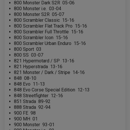
800 Monster Dark S2R
05-06
800 Monster i.e.
03-04
800 Monster S2R
05-07
800 Scrambler Classic
15-16
800 Scrambler Flat Track Pro
15-16
800 Scrambler Full Throttle
15-16
800 Scrambler Icon
15-16
800 Scrambler Urban Enduro
15-16
800 Sport
03
800 SS
03-07
821 Hypermotard / SP
13-16
821 Hyperstrada
13-16
821 Monster / Dark / Stripe
14-16
848
08-10
848 Evo
11-13
848 Evo Corse Special Edition
12-13
848 Streetfighter
12-16
851 Strada
89-92
888 Strada
92-94
EQUIPEMENT ELECTRIQUE QUAD / SSV
900 FE
98
ACCESSOIRES ELECTRIQUE QUAD / SSV
BOITIER CDI QUAD ET SSV
900 MH
01
CHARGEUR DE BATTERIE QUAD / SSV
900 Monster
93-01
COMPTEUR QUAD / SSV