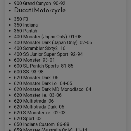
BATTERIE
900 Grand Canyon
90-92
CHARGEUR DE BATTERIE
POMPE À EAU BOYESEN
CHARGEUR BATTERIE
REDRESSEUR / RÉGULATEUR
Ducati
Motorcycle
KIT RÉPARATION CARBU
CLIGNOTANT MOTO
ECLAIRAGE SCOOTER
KIT RÉPARATION POMPE A EAU
CLIGNOTANT TYPE ORIGINE
POMPE A ESSENCE
PIPE D'ADMISSION
350 F3
DÉMARREUR
RADIATEUR
ECLAIRAGE MOTO
350 Indiana
DURITE RADIATEUR
FEUX ADDITIONNELS
FREINAGE
350 Pantah
KIT RECONDITIONNEMENT DEMARREUR
DISQUE DE FREIN AVANT
400 Monster (Japan Only)
01-08
POMPE A ESSENCE
ACCESSOIRE + VISSERIE FREINAGE
REDRESSEUR / REGULATEUR
400 Monster Dark (Japan Only)
02-05
DISQUE DE FREIN ARRIERE
STATOR
400 Scrambler Sixty2
16
PLAQUETTE DE FREIN AVANT
PLAQUETTE DE FREIN ARRIERE
400 SS Junior Super Sport
92-94
MAÎTRE CYLINDRE
ENTRETIEN MOTO
600 Monster
93-01
ATELIER, PADDOCK, STAND
600 SL Pantah Sports
81-85
ANTIPARASITE NGK
600 SS
93-98
BOUGIE NGK
620 Monster Dark
06
FILTRE A AIR
FILTRE A HUILE
620 Monster Dark i.e.
04-05
FILTRE ET ACCESSOIRE ESSENCE
620 Monster Dark MD Monodisco
04
OUTILLAGE
620 Monster i.e.
03-06
PRODUIT D'ENTRETIEN
620 Multistrada
06
620 Multistrada Dark
06
620 S Monster i.e.
02-03
620 Sport
03
650 Indiana Custom
86-88
659 Monster (Australia Only)
11-14