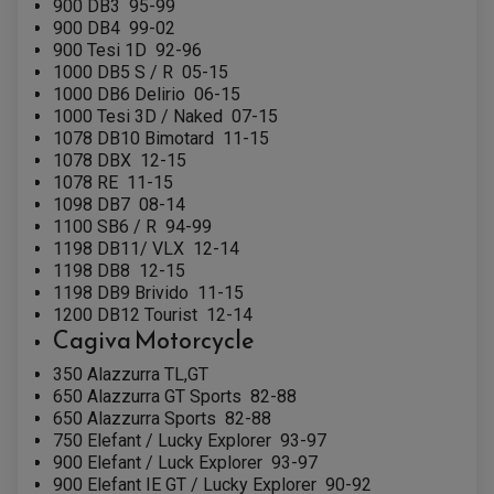
900 DB3
95-99
GUIDON QUAD
900 DB4
99-02
KIT DÉCO QUAD / SSV
KIT POIGNÉE DE GAZ QUAD
900 Tesi 1D
92-96
POIGNÉE QUAD
1000 DB5 S / R
05-15
PROTÈGE-MAINS
1000 DB6 Delirio
06-15
PONTETS / REHAUSSES DE GUIDON
REPOSE PIED QUAD
1000 Tesi 3D / Naked
07-15
1078 DB10 Bimotard
11-15
1078 DBX
12-15
BAGAGERIE / TREUIL / ATTELAGE
ÉQUIPEMENT ÉLECTRIQUE
1078 RE
11-15
COFFRE / TOP CASE QUAD
ACCESSOIRES ÉLECTRIQUE ENDURO
TREUIL ET ATTELAGE QUAD-SSV
1098 DB7
08-14
PLAQUE PHARE
BAGAGERIE
1100 SB6 / R
94-99
COMPTEUR D'HEURE
BAGAGERIE SOUPLE
1198 DB11/ VLX
12-14
DÉMARREUR
ÉCHAPPEMENT QUAD
ACCESSOIRE GPS, SMARTPHONE
CONDENSATEUR
1198 DB8
12-15
ÉCHAPPEMENT QUAD
SELLE CONFORT
BOBINE D'ALLUMAGE
SUPPORT TOP CASE
1198 DB9 Brivido
11-15
COUPE-CONTACT
SUPPORT VALISE LATERAL
1200 DB12 Tourist
12-14
ENTRETIEN QUAD / SSV
TOP CASE ET VALISES
Cagiva
Motorcycle
BATTERIE
TRANSMISSION
BOUGIE QUAD
KIT CHAÎNE
350 Alazzurra TL,GT
ÉCHAPPEMENT MOTO
ÉCHAPEMENT SCOOTER
FILTRE A AIR BMC QUAD
GUIDE CHAÎNE
FILTRE A AIR QUAD
650 Alazzurra GT Sports
82-88
SILENCIEUX / ÉCHAPPEMENT MOTO
ÉCHAPPEMENT SCOOTER
PATIN DE BRAS OSCILLANT
FILTRE A HUILE QUAD
ACCESSOIRE ÉCHAPPEMENT
650 Alazzurra Sports
82-88
ROULETTE DE CHAÎNE
EMBRAYAGE OFF ROAD
750 Elefant / Lucky Explorer
93-97
ELECTRICITÉ
900 Elefant / Luck Explorer
93-97
ÉLECTRICITÉ
CLIGNOTANT TYPE ORIGINE
900 Elefant IE GT / Lucky Explorer
90-92
ACCESSOIRES ELECTRIQUE
PIÈCE MOTEUR
BATTERIE SCOOTER