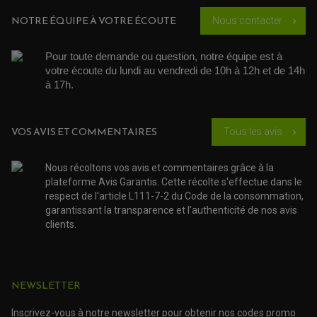
AFFICHER PLUS D'AVIS
NOTRE ÉQUIPE À VOTRE ÉCOUTE
Nous contacter
chevron_right
Pour toute demande ou question, notre équipe est à 
votre écoute du lundi au vendredi de 10h à 12h et de 14h 
à 17h. 
VOS AVIS ET COMMENTAIRES
Tous les avis
chevron_right
Nous récoltons vos avis et commentaires grâce à la
plateforme Avis Garantis. Cette récolte s'effectue dans le
respect de l'article L111-7-2 du Code de la consommation,
garantissant la transparence et l'authenticité de nos avis
clients.
ROULEMENT QUAD / SSV
NEWSLETTER
JOINT DE TIGE D'AMORTISSEUR
KIT ROULEMENT D'AMORTISSEUR
Inscrivez-vous à notre newsletter pour obtenir nos codes promo
KIT ROULEMENT DE BRAS OSCILLANT