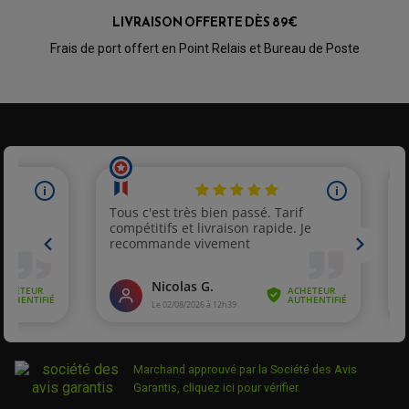
Parfait
LIVRAISON OFFERTE DÈS 89€
Frais de port offert en Point Relais et Bureau de Poste
Rémy U.
Publié le 22/08/2025 à 10:34
(Date de commande : 11/08/2025)
Pleinement satisfait des prix et de la livraison rapide
Julien B.
Publié le 17/08/2025 à 07:35
(Date de commande : 06/08/2025)
conforme
Michel P.
Publié le 20/06/2025 à 23:24
(Date de commande : 06/06/2025)
Bonjour Correspond complètement à ma Ducati 1000 s2r
Jean michel S.
Publié le 10/06/2025 à 15:54
(Date de commande : 29/05/2025)
egalement
Marchand approuvé par la Société des Avis
Garantis,
cliquez ici pour vérifier
.