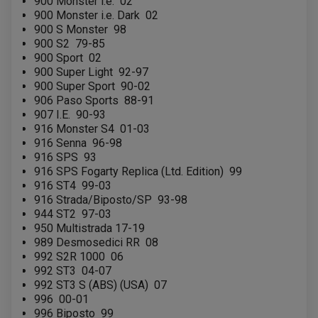
900 Monster i.e.
02
CONTACTEUR A CLÉ QUAD
DÉMARREUR
900 Monster i.e. Dark
02
ECLAIRAGE LED / HALOGÈNE
900 S Monster
98
STATOR ET REDRESSEUR / REGULATEUR
900 S2
79-85
VENTILATEUR DE RADIATEUR
900 Sport
02
900 Super Light
92-97
EQUIPEMENT FREINAGE QUAD / SSV
900 Super Sport
90-02
PNEUMATIQUE
DISQUE DE FREIN QUAD / SSV
906 Paso Sports
88-91
KIT DURITE DE FREIN QUAD
MOUSSE
KIT REPARATION MAÎTRE CYLINDRE QUAD / SSV
907 I.E.
90-93
CHAMBRE À AIR
PLAQUETTES DE FREIN QUAD / SSV
916 Monster S4
01-03
916 Senna
96-98
EQUIPEMENT FREINAGE MOTO CROSS ET
HUILE ET PRODUIT D'ENTRETIEN QUAD
916 SPS
93
FREINAGE
ENDURO
916 SPS Fogarty Replica (Ltd. Edition)
99
HUILE POUR QUAD
ACCESSOIRE + VISSERIE FREINAGE
ACCESSOIRES FREINAGE
PRODUIT D'ENTRETIEN QUAD
916 ST4
99-03
DISQUE DE FREIN
DISQUE DE FREIN AVANT
PLAQUETTE DE FREIN
DISQUE DE FREIN ARRIÈRE
916 Strada/Biposto/SP
93-98
KIT DURITE DE FREIN
PLAQUETTE DE FREIN
944 ST2
97-03
JANTES / ACCESSOIRES QUAD ET SSV
KIT DURITE D'EMBRAYAGE MOTO
KIT RÉPARATION PÉDALE DE FREIN
950 Multistrada 17-19
CHAÎNE A NEIGE QUAD-SSV
KIT RÉPARATION ÉTRIER DE FREIN
KIT RÉPARATION MAÎTRE CYLINDRE
CHAÎNES A NEIGE
KIT RÉPARATION MAÎTRE CYLINDRE
KIT RÉPARATION ÉTRIER DE FREIN
989 Desmosedici RR
08
PRODUIT ENTRETIEN
CHAMBRE A AIR QUAD ET SSV
MAÎTRE CYLINDRE
992 S2R 1000
06
FILTRE A AIR
CLOUS / CRAMPON VISSABLE
FILTRE A HUILE
992 ST3
04-07
ÉLARGISSEURES DE VOIES QUAD
ROULEMENT MOTO CROSS ET ENDURO
BOUGIE SCOOTER
JANTES QUAD ET SSV
HUILE ET PRODUIT D'ENTRETIEN
992 ST3 S (ABS) (USA)
07
ROULEMENT DE ROUE AVANT
PRODUIT D'ENTRETIEN
HUILE MOTEUR
ROULEMENT DE ROUE ARRIÈRE
996
00-01
FILTRE A AIR K&N
PRODUIT D'ENTRETIEN
ROULEMENT D'AMORTISSEUR
996 Biposto
99
ROULEMENT BIELLETTES