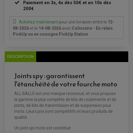
FEUX ADDITIONNELS
FREINAGE
Paiement en 3x, 4x dès 50€ et en 10x dès
KIT RECONDITIONNEMENT DEMARREUR
DISQUE DE FREIN AVANT
200€
POMPE A ESSENCE
ACCESSOIRE + VISSERIE FREINAGE
REDRESSEUR / REGULATEUR
DISQUE DE FREIN ARRIERE
STATOR
PLAQUETTE DE FREIN AVANT
Achetez maintenant
pour une livraison
entre le
12-
PLAQUETTE DE FREIN ARRIERE
08-2026
et le
14-08-2026
avec
Colissimo - En relais
MAÎTRE CYLINDRE
ENTRETIEN MOTO
PickUp ou en consigne PickUp Station
ATELIER, PADDOCK, STAND
ANTIPARASITE NGK
BOUGIE NGK
FILTRE A AIR
DESCRIPTION
FILTRE A HUILE
FILTRE ET ACCESSOIRE ESSENCE
OUTILLAGE
PRODUIT D'ENTRETIEN
Joints spy : garantissent
l'étanchéité de votre fourche moto
ALL BALLS est une marque reconnue, et vous propose
la gamme la plus complète de kits de roulements et de
joints, de kits de transmission et de suspension pour
moto. Leurs prix sont compétitifs et leurs produits de
qualité.
Un joint spi moto est constitué :