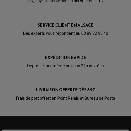
CB, PayPal, 3x/4x sans frais ou crédit 10x
SERVICE CLIENT EN ALSACE
Des experts vous répondent au 03 89 82 93 40
EXPÉDITION RAPIDE
Départ le jour même ou sous 24h ouvrées
LIVRAISON OFFERTE DÈS 89€
PARTIE CYCLE QUAD
Frais de port offert en Point Relais et Bureau de Poste
AMORTISSEURS QUAD / SSV
BIELLETTES DE DIRECTION
CÂBLE ACCÉLÉRATEUR / EMBRAYAGE / STARTER
COLONNE DE DIRECTION QUAD
KIT RECONDITIONNEMENT TRIANGLE
LEVIER DE FREIN ET D'EMBRAYAGE
ROTULE DE DIRECTION
ÉCHAPPEMENT CROSS ENDURO