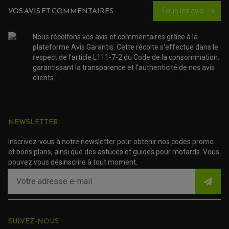
ACCESSOIRE SCOOTER KYMCO
PROTECTION FOURCHE ET BRAS OSCILLANT
PROTECTION SILENCIEUX
VOS AVIS ET COMMENTAIRES
ACCESSOIRE SCOOTER MBK
Tous les avis
chevron_right
PROTECTION LEVIER
ACCESSOIRE SCOOTER PEUGEOT
TAMPONS ALLOY ULTIMA
ACCESSOIRE SCOOTER PIAGGIO
Nous récoltons vos avis et commentaires grâce à la
ACCESSOIRE SCOOTER SUZUKI
ROULEMENT MOTO
plateforme Avis Garantis. Cette récolte s'effectue dans le
ACCESSOIRE SCOOTER VESPA
respect de l'article L111-7-2 du Code de la consommation,
ROULEMENT DE ROUE
ACCESSOIRE SCOOTER YAMAHA
ROULEMENT DE DIRECTION
garantissant la transparence et l'authenticité de nos avis
clients.
TRANSMISSION
AMORTISSEUR DE COUPLE
EMBRAYAGE MOTO
KIT CHAÎNE MOTO
NEWSLETTER
Inscrivez-vous à notre newsletter pour obtenir nos codes promo
et bons plans, ainsi que des astuces et guides pour motards. Vous
pouvez vous désinscrire à tout moment.
SUIVEZ-NOUS