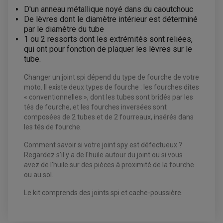
D'un anneau métallique noyé dans du caoutchouc
De lèvres dont le diamètre intérieur est déterminé
par le diamètre du tube
EQUIPEMENT ELECTRIQUE QUAD / SSV
1 ou 2 ressorts dont les extrémités sont reliées,
ACCESSOIRES ELECTRIQUE QUAD / SSV
qui ont pour fonction de plaquer les lèvres sur le
BOITIER CDI QUAD ET SSV
CHARGEUR DE BATTERIE QUAD / SSV
tube.
COMPTEUR QUAD / SSV
CONTACTEUR A CLÉ QUAD
Changer un joint spi dépend du type de fourche de votre
DÉMARREUR
ECLAIRAGE LED / HALOGÈNE
moto. Il existe deux types de fourche : les fourches dites
STATOR ET REDRESSEUR / REGULATEUR
« conventionnelles », dont les tubes sont bridés par les
VENTILATEUR DE RADIATEUR
tés de fourche, et les fourches inversées sont
composées de 2 tubes et de 2 fourreaux, insérés dans
EQUIPEMENT FREINAGE QUAD / SSV
les tés de fourche.
PNEUMATIQUE
DISQUE DE FREIN QUAD / SSV
KIT DURITE DE FREIN QUAD
MOUSSE
Comment savoir si votre joint spy est défectueux ?
KIT REPARATION MAÎTRE CYLINDRE QUAD / SSV
CHAMBRE À AIR
Regardez s'il y a de l'huile autour du joint ou si vous
PLAQUETTES DE FREIN QUAD / SSV
avez de l'huile sur des pièces à proximité de la fourche
EQUIPEMENT FREINAGE MOTO CROSS ET
ou au sol.
HUILE ET PRODUIT D'ENTRETIEN QUAD
FREINAGE
ENDURO
HUILE POUR QUAD
Le kit comprends des joints spi et cache-poussière.
ACCESSOIRE + VISSERIE FREINAGE
ACCESSOIRES FREINAGE
PRODUIT D'ENTRETIEN QUAD
DISQUE DE FREIN
DISQUE DE FREIN AVANT
PLAQUETTE DE FREIN
DISQUE DE FREIN ARRIÈRE
KIT DURITE DE FREIN
PLAQUETTE DE FREIN
JANTES / ACCESSOIRES QUAD ET SSV
KIT DURITE D'EMBRAYAGE MOTO
KIT RÉPARATION PÉDALE DE FREIN