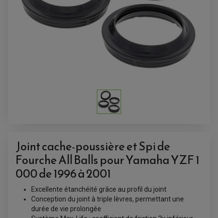
Joint cache-poussière et Spi de
ACCESSOIRES QUAD
Fourche All Balls pour Yamaha YZF 1
ACCESSOIRES ANODISES POUR QUAD
000 de 1996 à 2001
BOUCHON DE RÉSERVOIR QUAD
GUIDON QUAD
KIT DÉCO QUAD / SSV
Excellente étanchéité grâce au profil du joint
KIT POIGNÉE DE GAZ QUAD
POIGNÉE QUAD
Conception du joint à triple lèvres, permettant une
PROTÈGE-MAINS
durée de vie prolongée
PONTETS / REHAUSSES DE GUIDON