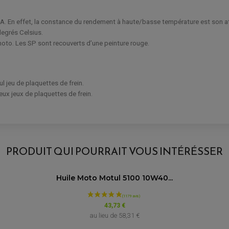
SA. En effet, la constance du rendement à haute/basse température est son a
degrés Celsius.
e moto. Les SP sont recouverts d’une peinture rouge.
l jeu de plaquettes de frein.
ux jeux de plaquettes de frein.
AVIS À PROPOS DU PRODUIT
SP - MÉTAL FRITTÉ ROUTE ET PISTE PO
PRODUIT QUI POURRAIT VOUS INTÉRÉSSER
1
1
Modèle
Huile Moto Motul 5100 10W40...
0
0
0
Plaquettes de frein moto Honda
1★
2★
3★
4★
5★
43,73 €
European
au lieu de
58,31 €
ST 1100 Pan Europea