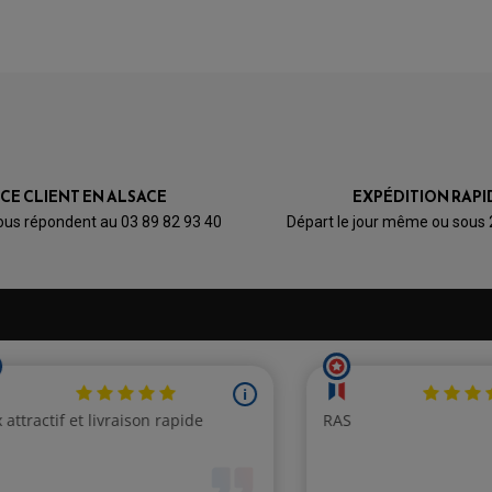
ST 1100 Pan European "
ST 1100 Pan European "
Plaquette de frein arrière mo
Plaquette de frein moto 
ICE CLIENT EN ALSACE
EXPÉDITION RAPI
ous répondent au 03 89 82 93 40
Départ le jour même ou sous
MT01 Type RP121
MT01 Type RP181
MT01 Type RP184
Plaquettes de frein moto Yamah