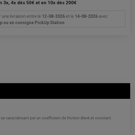
n 3x, 4x dès 50€ et en 10x dès 200€
 une livraison
entre le
12-08-2026
et le
14-08-2026
avec
Up ou en consigne PickUp Station
 caractérisant par un coefficient de friction élevé et constant.