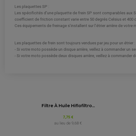
Les plaquettes SP :
Les spécificités d’une plaquette de frein SP sont comparables aux 
coefficient de friction constant varie entre 50 degrés Celsius et 400 
Ces équipements de freinage s’installent sur l’étrier arrière de votr
Les plaquettes de frein sont toujours vendues par jeu pour un étrier :
- Si votre moto possède un disque arrière, veillez à commander un seu
- Si votre moto possède deux disques arrière, veillez à commander de
PLAQUETTE BREMBO ARRIÈRE 07HO34.
Marque
Filtre À Huile Hiflofiltro...
VOIR L'ATTESTATION
7,75 €
Avis soumis à un contrôle
HONDA
au lieu de
9,68 €
HONDA