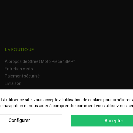
LA BOUTIQUE
À propos de Street Moto Pièce "SMP"
Entretien moto
Paiement sécurisé
Livraison
Satisfait ou Remboursé
 à utiliser ce site, vous acceptez l'utilisation de cookies pour améliorer 
e navigation et nous aider à comprendre comment vous utilisez nos ser
Configurer
Accepter
 Personnelles
Plan du site