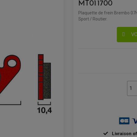
MT01 1700
Plaquette de frein Brembo 07HO
Sport / Routier.
VO
Livraison o