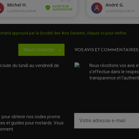
chand approuvé par la Société des Avis Garantis,
cliquez ici pour vérifier
.
VOS AVIS ET COMMENTAIRES
Nous contacter
chevron_right
coute du lundi au vendredi de 
Nous récoltons vos avis e
s'effectue dans le respec
transparence et l'authenti
r pour obtenir nos codes promo
uces et guides pour motards. Vous
moment.