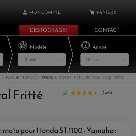
MON COMPTE
PANIER
0
DESTOCKAGE !
CONTACT
Il n'y a aucun produit dans votre panier
Modèle
Année
Choisir
Choisir
PLAQUETTE BREMBO ARRIÈRE 07HO34.SP - MÉTAL FRITTÉ ROUTE ET PISTE
asse oublié ?
l Fritté
NNEXION
NSCRIRE
n moto pour Honda ST 1100 - Yamaha :