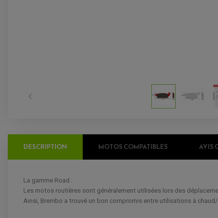

DESCRIPTION
MOTOS COMPATIBLES
AVIS 
La gamme Road :
Les motos routières sont généralement utilisées lors des déplacement
Ainsi, Brembo a trouvé un bon compromis entre utilisations à chaud/à