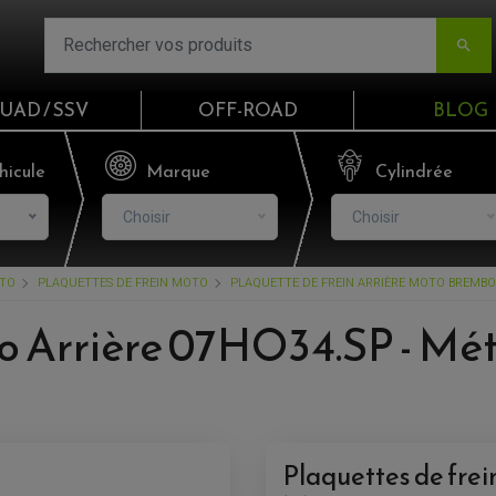

UAD / SSV
OFF-ROAD
BLOG
Email
hicule
Marque
Cylindrée
Choisir
Choisir
Mot de passe
OTO
PLAQUETTES DE FREIN MOTO
PLAQUETTE DE FREIN ARRIÈRE MOTO BREMBO
Mot de p
 Arrière 07HO34.SP - Méta
CO
S'I
Plaquettes de frei