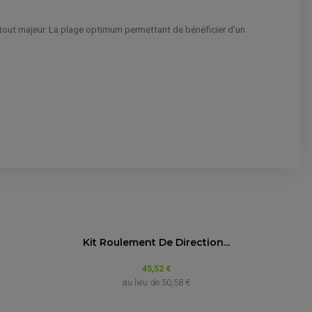
tout majeur. La plage optimum permettant de bénéficier d’un
UR :
4.5
/5
Année
Kit Roulement De Direction...
Basé sur 2 avis
 ST 1100 Pan
45,52 €
au lieu de
50,58 €
n
de 1990 à 2002