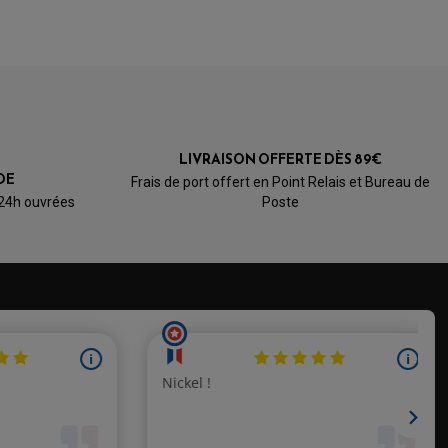
ABS"
de 1992 à 1994
ABS"
de 1995
to Brembo
LIVRAISON OFFERTE DÈS 89€
Brembo
DE
Frais de port offert en Point Relais et Bureau de
 24h ouvrées
Poste
de 2005 à 2006
de 2007 à 2008
de 2009 à 2011
a MT-01 1700