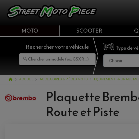
MOTO
SCOOTER
Q
Rechercher votre véhicule
Type de vé
Choisir
home
ACCUEIL
ACCESSOIRES & PIÈCES MOTO
EQUIPEMENT FREINAGE M
Plaquette Brembo
Route et Piste