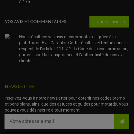
à 17h. 
QUAD
PNEUMATIQUE
ACCESSOIRE ATELIER QUAD
SUSPENSION
CHAMBRE A AIR
OUTILLAGE QUAD
NOS MARQUES
JOINT SPY
VOS AVIS ET COMMENTAIRES
Tous les avis
chevron_right
FOURCHE ET AMORTISSEUR
ACCESSOIRE SCOOTER APRILIA
PROTECTION MOTO
ACCESSOIRE SCOOTER BMW
COUVRE CARTER ET SLIDER
Nous récoltons vos avis et commentaires grâce à la
ACCESSOIRE SCOOTER GILERA
PATINS DE PROTECTION TOP BLOCK
PATIN DE RECHANGE TOP BLOCK
plateforme Avis Garantis. Cette récolte s'effectue dans le
ACCESSOIRE SCOOTER HONDA
PROTECTION RADIATEUR
respect de l'article L111-7-2 du Code de la consommation,
ACCESSOIRE SCOOTER KYMCO
PROTECTION FOURCHE ET BRAS OSCILLANT
garantissant la transparence et l'authenticité de nos avis
PROTECTION SILENCIEUX
ACCESSOIRE SCOOTER MBK
PROTECTION LEVIER
clients.
ACCESSOIRE SCOOTER PEUGEOT
TAMPONS ALLOY ULTIMA
ACCESSOIRE SCOOTER PIAGGIO
ACCESSOIRE SCOOTER SUZUKI
ROULEMENT MOTO
ACCESSOIRE SCOOTER VESPA
ROULEMENT DE ROUE
NEWSLETTER
ACCESSOIRE SCOOTER YAMAHA
ROULEMENT DE DIRECTION
Inscrivez-vous à notre newsletter pour obtenir nos codes promo
TRANSMISSION
et bons plans, ainsi que des astuces et guides pour motards. Vous
AMORTISSEUR DE COUPLE
pouvez vous désinscrire à tout moment.
EMBRAYAGE MOTO
KIT CHAÎNE MOTO
(3 avis)
(102 avis)