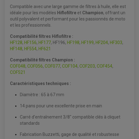
BAGAGERIE SOUPLE
DÉMARREUR
ÉCHAPPEMENT QUAD
ACCESSOIRE GPS, SMARTPHONE
Compatible avec une large gamme de filtres à huile, elle est
CONDENSATEUR
ÉCHAPPEMENT QUAD
SELLE CONFORT
idéale pour les modèles
Hiflofiltre
et
Champion
, offrant un
BOBINE D'ALLUMAGE
SUPPORT TOP CASE
COUPE-CONTACT
outil polyvalent et performant pour les passionnés de moto
SUPPORT VALISE LATERAL
ENTRETIEN QUAD / SSV
TOP CASE ET VALISES
et les professionnels.
BATTERIE
TRANSMISSION
BOUGIE QUAD
Compatibilité filtres Hiflofiltre :
KIT CHAÎNE
ÉCHAPPEMENT MOTO
ÉCHAPEMENT SCOOTER
FILTRE A AIR BMC QUAD
HF128
,
HF156
,
HF177
, HF196,
HF198
,
HF199
,
HF204
,
HF303
,
GUIDE CHAÎNE
FILTRE A AIR QUAD
SILENCIEUX / ÉCHAPPEMENT MOTO
ÉCHAPPEMENT SCOOTER
PATIN DE BRAS OSCILLANT
HF148
,
HF554
,
HF621
FILTRE A HUILE QUAD
ACCESSOIRE ÉCHAPPEMENT
ROULETTE DE CHAÎNE
EMBRAYAGE OFF ROAD
Compatibilité filtres Champion :
ELECTRICITÉ
ÉLECTRICITÉ
COF048
,
COF056
,
COF077
,
COF104
,
COF203
,
COF454
,
CLIGNOTANT TYPE ORIGINE
ACCESSOIRES ELECTRIQUE
PIÈCE MOTEUR
BATTERIE SCOOTER
COF521
BATTERIE
CHARGEUR DE BATTERIE
POMPE À EAU BOYESEN
CHARGEUR BATTERIE
REDRESSEUR / RÉGULATEUR
KIT RÉPARATION CARBU
Caractéristiques techniques :
CLIGNOTANT MOTO
ECLAIRAGE SCOOTER
KIT RÉPARATION POMPE A EAU
CLIGNOTANT TYPE ORIGINE
POMPE A ESSENCE
PIPE D'ADMISSION
DÉMARREUR
Diamètre : 65 à 67 mm
RADIATEUR
ECLAIRAGE MOTO
DURITE RADIATEUR
FEUX ADDITIONNELS
FREINAGE
14 pans pour une excellente prise en main
KIT RECONDITIONNEMENT DEMARREUR
DISQUE DE FREIN AVANT
POMPE A ESSENCE
ACCESSOIRE + VISSERIE FREINAGE
Carré d’entraînement 3/8" compatible clés à cliquet
REDRESSEUR / REGULATEUR
DISQUE DE FREIN ARRIERE
STATOR
standards
PLAQUETTE DE FREIN AVANT
PLAQUETTE DE FREIN ARRIERE
MAÎTRE CYLINDRE
Fabrication Buzzetti, gage de qualité et robustesse
ENTRETIEN MOTO