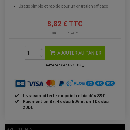
ATELIER, PADDOCK, STAND
Usage simple et rapide pour un entretien efficace
ANTIPARASITE NGK
BOUGIE NGK
FILTRE A AIR
FILTRE A HUILE
8,82 € TTC
FILTRE ET ACCESSOIRE ESSENCE
OUTILLAGE
au lieu de
9,48 €
PRODUIT D'ENTRETIEN
AJOUTER AU PANIER
Référence :
8945180_
EQUIPEMENT ELECTRIQUE QUAD / SSV
Livraison offerte en point relais dès 89€.
ACCESSOIRES ELECTRIQUE QUAD / SSV
Paiement en 3x, 4x dès 50€ et en 10x dès
BOITIER CDI QUAD ET SSV
CHARGEUR DE BATTERIE QUAD / SSV
200€
COMPTEUR QUAD / SSV
CONTACTEUR A CLÉ QUAD
DÉMARREUR
ECLAIRAGE LED / HALOGÈNE
STATOR ET REDRESSEUR / REGULATEUR
AVIS CLIENTS