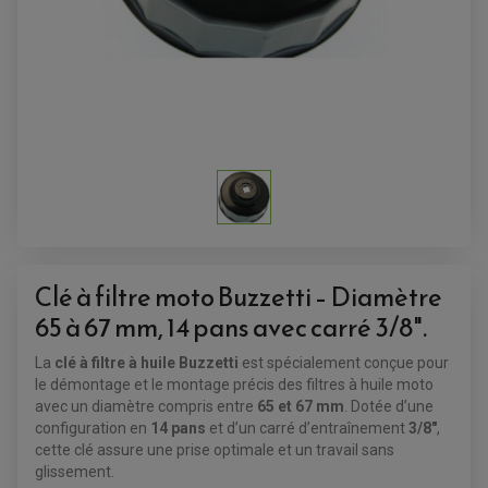
ACCESSOIRES QUAD
ACCESSOIRES ANODISES POUR QUAD
BOUCHON DE RÉSERVOIR QUAD
GUIDON QUAD
KIT DÉCO QUAD / SSV
Clé à filtre moto Buzzetti – Diamètre
KIT POIGNÉE DE GAZ QUAD
POIGNÉE QUAD
65 à 67 mm, 14 pans avec carré 3/8".
PROTÈGE-MAINS
PONTETS / REHAUSSES DE GUIDON
La
clé à filtre à huile Buzzetti
est spécialement conçue pour
REPOSE PIED QUAD
le démontage et le montage précis des filtres à huile moto
avec un diamètre compris entre
65 et 67 mm
. Dotée d’une
BAGAGERIE / TREUIL / ATTELAGE
configuration en
14 pans
et d’un carré d’entraînement
3/8"
,
ÉQUIPEMENT ÉLECTRIQUE
COFFRE / TOP CASE QUAD
cette clé assure une prise optimale et un travail sans
ACCESSOIRES ÉLECTRIQUE ENDURO
TREUIL ET ATTELAGE QUAD-SSV
PLAQUE PHARE
BAGAGERIE
glissement.
COMPTEUR D'HEURE