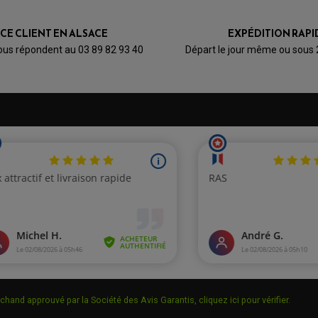
0
0
0
ICE CLIENT EN ALSACE
EXPÉDITION RAPI
1★
2★
3★
4★
5★
ous répondent au 03 89 82 93 40
Départ le jour même ou sous
chand approuvé par la Société des Avis Garantis,
cliquez ici pour vérifier
.