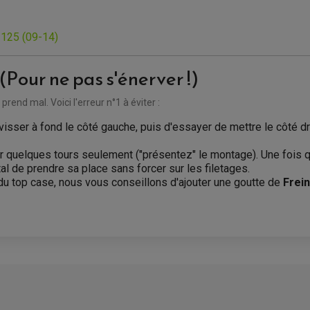
 125 (09-14)
r ne pas s'énerver !)
rend mal. Voici l'erreur n°1 à éviter :
visser à fond le côté gauche, puis d'essayer de mettre le côté d
ur quelques tours seulement ("présentez" le montage). Une fois q
l de prendre sa place sans forcer sur les filetages.
du top case, nous vous conseillons d'ajouter une goutte de
Frein
AVIS À PROPOS DU PRODUIT
1
1