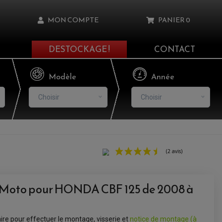
MON COMPTE
PANIER
0
DESTOCKAGE !
CONTACT
Il n'y a aucun produit dans votre panier
Modèle
Année
Choisir
Choisir
asse oublié ?
NNEXION
 Moto pour HONDA CBF 125 de 2008 à
NSCRIRE
aire pour effectuer le montage, visserie et
notice de montage (à