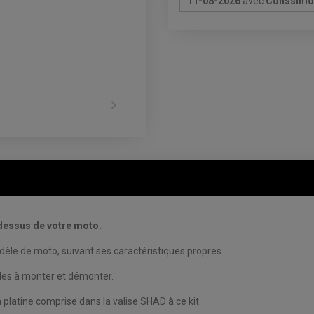
11-08-2026
avec
Colissimo 

-dessus de votre moto.
dèle de moto, suivant ses caractéristiques propres.
ciles à monter et démonter.
a platine comprise dans la valise SHAD à ce kit.