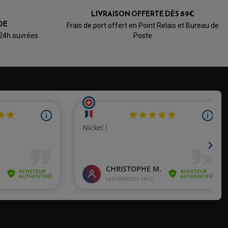
/5
LIVRAISON OFFERTE DÈS 89€
Basé sur 2 avis
DE
Frais de port offert en Point Relais et Bureau de
 24h ouvrées
Poste