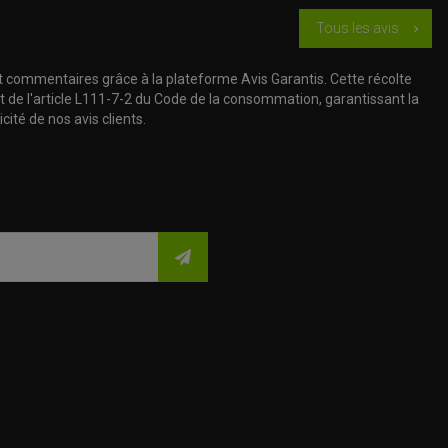
Tous les avis
chevron_right
t commentaires grâce à la plateforme Avis Garantis. Cette récolte
t de l'article L111-7-2 du Code de la consommation, garantissant la
cité de nos avis clients.