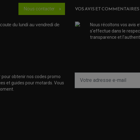
VOS AVIS ET COMMENTAIRES
Nous contacter
chevron_right
coute du lundi au vendredi de 
Nous récoltons vos avis e
s'effectue dans le respec
transparence et l'authenti
r pour obtenir nos codes promo
uces et guides pour motards. Vous
moment.