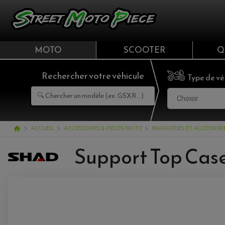
MOTO
SCOOTER
Q
Rechercher votre véhicule
Type de vé
Choisir
home
ACCUEIL
ACCESSOIRES & PIÈCES MOTO
BAGAGERIES ET ACCESSOI
Support Top Cas