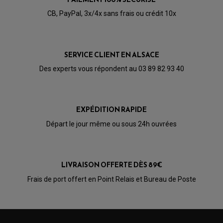
CB, PayPal, 3x/4x sans frais ou crédit 10x
SERVICE CLIENT EN ALSACE
Des experts vous répondent au 03 89 82 93 40
EXPÉDITION RAPIDE
Départ le jour même ou sous 24h ouvrées
LIVRAISON OFFERTE DÈS 89€
PARTIE CYCLE QUAD
Frais de port offert en Point Relais et Bureau de Poste
AMORTISSEURS QUAD / SSV
BIELLETTES DE DIRECTION
CÂBLE ACCÉLÉRATEUR / EMBRAYAGE / STARTER
COLONNE DE DIRECTION QUAD
KIT RECONDITIONNEMENT TRIANGLE
LEVIER DE FREIN ET D'EMBRAYAGE