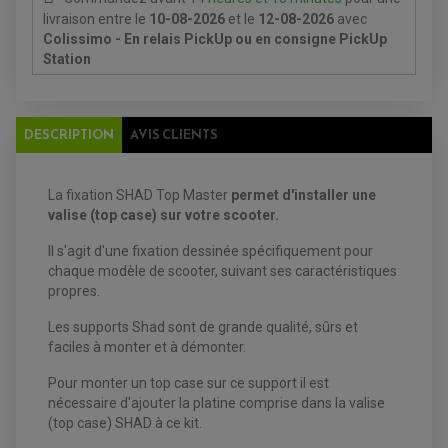
DURITE RADIATEUR
FEUX ADDITIONNELS
FREINAGE
livraison
entre le
10-08-2026
et le
12-08-2026
avec
KIT RECONDITIONNEMENT DEMARREUR
DISQUE DE FREIN AVANT
Colissimo - En relais PickUp ou en consigne PickUp
POMPE A ESSENCE
ACCESSOIRE + VISSERIE FREINAGE
REDRESSEUR / REGULATEUR
Station
DISQUE DE FREIN ARRIERE
STATOR
PLAQUETTE DE FREIN AVANT
PLAQUETTE DE FREIN ARRIERE
MAÎTRE CYLINDRE
ENTRETIEN MOTO
DESCRIPTION
AVIS CLIENTS
ATELIER, PADDOCK, STAND
ANTIPARASITE NGK
BOUGIE NGK
FILTRE A AIR
La fixation SHAD Top Master
permet d'installer une
FILTRE A HUILE
FILTRE ET ACCESSOIRE ESSENCE
valise (top case) sur votre scooter.
OUTILLAGE
PRODUIT D'ENTRETIEN
Il s'agit d'une fixation dessinée spécifiquement pour
chaque modèle de scooter, suivant ses caractéristiques
propres.
Les supports Shad sont de grande qualité, sûrs et
faciles à monter et à démonter.
Pour monter un top case sur ce support il est
nécessaire d'ajouter la platine comprise dans la valise
(top case) SHAD à ce kit.