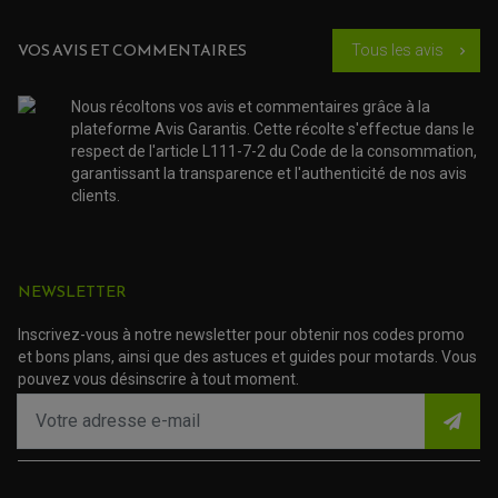
PROTECTION RADIATEUR
ACCESSOIRE SCOOTER KYMCO
PROTECTION FOURCHE ET BRAS OSCILLANT
PROTECTION SILENCIEUX
ACCESSOIRE SCOOTER MBK
VOS AVIS ET COMMENTAIRES
Tous les avis
chevron_right
PROTECTION LEVIER
ACCESSOIRE SCOOTER PEUGEOT
TAMPONS ALLOY ULTIMA
ACCESSOIRE SCOOTER PIAGGIO
Nous récoltons vos avis et commentaires grâce à la
ACCESSOIRE SCOOTER SUZUKI
ROULEMENT MOTO
plateforme Avis Garantis. Cette récolte s'effectue dans le
ACCESSOIRE SCOOTER VESPA
ROULEMENT DE ROUE
respect de l'article L111-7-2 du Code de la consommation,
ACCESSOIRE SCOOTER YAMAHA
ROULEMENT DE DIRECTION
garantissant la transparence et l'authenticité de nos avis
clients.
TRANSMISSION
AMORTISSEUR DE COUPLE
EMBRAYAGE MOTO
KIT CHAÎNE MOTO
NEWSLETTER
Inscrivez-vous à notre newsletter pour obtenir nos codes promo
et bons plans, ainsi que des astuces et guides pour motards. Vous
pouvez vous désinscrire à tout moment.