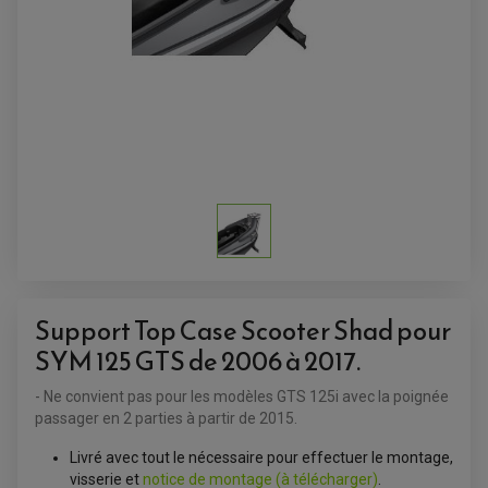
Support Top Case Scooter Shad pour
ACCESSOIRES QUAD
SYM 125 GTS de 2006 à 2017.
ACCESSOIRES ANODISES POUR QUAD
BOUCHON DE RÉSERVOIR QUAD
- Ne convient pas pour les modèles GTS 125i avec la poignée
GUIDON QUAD
passager en 2 parties à partir de 2015.
KIT DÉCO QUAD / SSV
KIT POIGNÉE DE GAZ QUAD
POIGNÉE QUAD
Livré avec tout le nécessaire pour effectuer le montage,
PROTÈGE-MAINS
visserie et
notice de montage (à télécharger)
.
PONTETS / REHAUSSES DE GUIDON