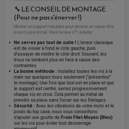
🔧 LE CONSEIL DE MONTAGE
(Pour ne pas s'énerver !)
EQUIPEMENT ELECTRIQUE QUAD / SSV
Monter un support tubulaire peut devenir un casse-tête
ACCESSOIRES ELECTRIQUE QUAD / SSV
BOITIER CDI QUAD ET SSV
si on s'y prend mal. Voici l'erreur n°1 à éviter :
CHARGEUR DE BATTERIE QUAD / SSV
COMPTEUR QUAD / SSV
Ne serrez pas tout de suite !
L'erreur classique
CONTACTEUR A CLÉ QUAD
est de visser à fond le côté gauche, puis
DÉMARREUR
d'essayer de mettre le côté droit. Souvent, les
ECLAIRAGE LED / HALOGÈNE
STATOR ET REDRESSEUR / REGULATEUR
trous ne tombent plus en face à cause des
VENTILATEUR DE RADIATEUR
contraintes.
La bonne méthode :
Installez toutes les vis à la
EQUIPEMENT FREINAGE QUAD / SSV
main sur quelques tours seulement ("présentez"
PNEUMATIQUE
DISQUE DE FREIN QUAD / SSV
le montage). Une fois que tout est en place et que
KIT DURITE DE FREIN QUAD
MOUSSE
le support est centré, serrez progressivement
KIT REPARATION MAÎTRE CYLINDRE QUAD / SSV
CHAMBRE À AIR
chaque vis en croix. Cela permet au métal de
PLAQUETTES DE FREIN QUAD / SSV
prendre sa place sans forcer sur les filetages.
EQUIPEMENT FREINAGE MOTO CROSS ET
Sécurité :
Avec les vibrations de votre moto et le
HUILE ET PRODUIT D'ENTRETIEN QUAD
FREINAGE
ENDURO
poids du top case, nous vous conseillons
HUILE POUR QUAD
ACCESSOIRE + VISSERIE FREINAGE
ACCESSOIRES FREINAGE
d'ajouter une goutte de
Frein Filet Moyen (Bleu)
PRODUIT D'ENTRETIEN QUAD
DISQUE DE FREIN
DISQUE DE FREIN AVANT
sur les vis pour éviter tout desserrage
PLAQUETTE DE FREIN
DISQUE DE FREIN ARRIÈRE
KIT DURITE DE FREIN
intempestif.
PLAQUETTE DE FREIN