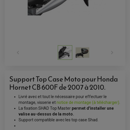


Support Top Case Moto pour Honda
ACCESSOIRES QUAD
ACCESSOIRES ANODISES POUR QUAD
Hornet CB 600F de 2007 à 2010.
BOUCHON DE RÉSERVOIR QUAD
GUIDON QUAD
KIT DÉCO QUAD / SSV
Livré avec et tout le nécessaire pour effectuer le
KIT POIGNÉE DE GAZ QUAD
montage, visserie et
notice de montage (à télécharger)
.
POIGNÉE QUAD
La fixation SHAD Top Master
permet d'installer une
PROTÈGE-MAINS
PONTETS / REHAUSSES DE GUIDON
valise au-dessus de la moto.
REPOSE PIED QUAD
Support compatible avec les top case Shad.