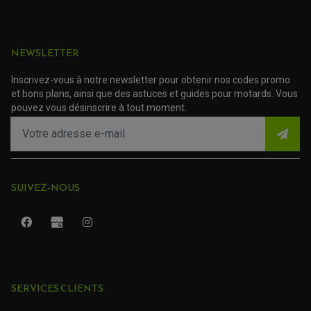
ACCESSOIRE SCOOTER YAMAHA
ROULEMENT DE DIRECTION
TRANSMISSION
NEWSLETTER
AMORTISSEUR DE COUPLE
EMBRAYAGE MOTO
KIT CHAÎNE MOTO
Inscrivez-vous à notre newsletter pour obtenir nos codes promo
et bons plans, ainsi que des astuces et guides pour motards. Vous
pouvez vous désinscrire à tout moment.
SUIVEZ-NOUS
SERVICES CLIENTS
ROULEMENT QUAD / SSV
JOINT DE TIGE D'AMORTISSEUR