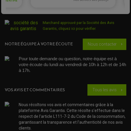
DÉMARREUR MOTO
EQUIPEMENT ADMISSION / CARBURATEUR
LEVIER DE FREIN
Acheteur Vérifié
DURITE RADIATEUR
KIT AMÉLIORATION EMBRAYAGE
LEVIER D'EMBRAYAGE
JOINT COUVRE CULASSE
Publié le 31/12/2018 à 13:53
(Date de commande : 18/12/2018)
KIT RÉPARATION POMPE A EAU
PÉDALE DE FREIN
KIT RÉPARATION DEMARREUR
SÉLECTEUR DE VITESSE
Parfaitement adapté
KIT RÉPARATION CARBU.
CÂBLE ACCÉLÉRATEUR
Marchand approuvé par la Société des Avis
KIT RÉPARATION ROBINET
PLASTIQUE QUAD / SSV
CÂBLE D'EMBRAYAGE
Garantis,
cliquez ici pour vérifier
.
MEMBRANE / BOISSEAU
KICK DE DÉMARRAGE
PROTÈGE-MAINS
RADIATEUR MOTO
REPOSE PIEDS
POMPE A ESSENCE
POIGNÉE
PIPE D'ADMISSION
NOTRE ÉQUIPE À VOTRE ÉCOUTE
GUIDON CROSS ET ENDURO
Nous contacter
chevron_right
OUTILLAGE ET ACCESSOIRES ATELIER
DEMI COCOTTE
QUAD
PNEUMATIQUE
ACCESSOIRE ATELIER QUAD
Pour toute demande ou question, notre équipe est à 
SUSPENSION
CHAMBRE A AIR
OUTILLAGE QUAD
votre écoute du lundi au vendredi de 10h à 12h et de 14h 
NOS MARQUES
JOINT SPY
à 17h. 
FOURCHE ET AMORTISSEUR
ACCESSOIRE SCOOTER APRILIA
PROTECTION MOTO
ACCESSOIRE SCOOTER BMW
COUVRE CARTER ET SLIDER
ACCESSOIRE SCOOTER GILERA
PATINS DE PROTECTION TOP BLOCK
VOS AVIS ET COMMENTAIRES
PATIN DE RECHANGE TOP BLOCK
Tous les avis
chevron_right
ACCESSOIRE SCOOTER HONDA
PROTECTION RADIATEUR
ACCESSOIRE SCOOTER KYMCO
PROTECTION FOURCHE ET BRAS OSCILLANT
PROTECTION SILENCIEUX
ACCESSOIRE SCOOTER MBK
Nous récoltons vos avis et commentaires grâce à la
PROTECTION LEVIER
ACCESSOIRE SCOOTER PEUGEOT
plateforme Avis Garantis. Cette récolte s'effectue dans le
TAMPONS ALLOY ULTIMA
ACCESSOIRE SCOOTER PIAGGIO
respect de l'article L111-7-2 du Code de la consommation,
ACCESSOIRE SCOOTER SUZUKI
garantissant la transparence et l'authenticité de nos avis
ROULEMENT MOTO
clients.
ACCESSOIRE SCOOTER VESPA
ROULEMENT DE ROUE