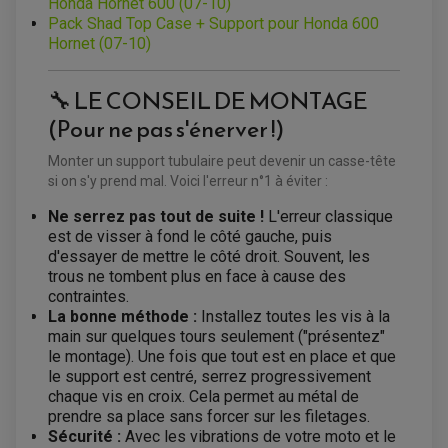
Honda Hornet 600 (07-10)
ACCESSOIRES ELECTRIQUE QUAD / SSV
BOITIER CDI QUAD ET SSV
Pack Shad Top Case + Support pour Honda 600
CHARGEUR DE BATTERIE QUAD / SSV
Hornet (07-10)
COMPTEUR QUAD / SSV
CONTACTEUR A CLÉ QUAD
DÉMARREUR
🔧 LE CONSEIL DE MONTAGE
ECLAIRAGE LED / HALOGÈNE
STATOR ET REDRESSEUR / REGULATEUR
(Pour ne pas s'énerver !)
VENTILATEUR DE RADIATEUR
Monter un support tubulaire peut devenir un casse-tête
EQUIPEMENT FREINAGE QUAD / SSV
si on s'y prend mal. Voici l'erreur n°1 à éviter :
PNEUMATIQUE
DISQUE DE FREIN QUAD / SSV
KIT DURITE DE FREIN QUAD
MOUSSE
Ne serrez pas tout de suite !
L'erreur classique
KIT REPARATION MAÎTRE CYLINDRE QUAD / SSV
CHAMBRE À AIR
est de visser à fond le côté gauche, puis
PLAQUETTES DE FREIN QUAD / SSV
d'essayer de mettre le côté droit. Souvent, les
EQUIPEMENT FREINAGE MOTO CROSS ET
trous ne tombent plus en face à cause des
HUILE ET PRODUIT D'ENTRETIEN QUAD
FREINAGE
ENDURO
contraintes.
HUILE POUR QUAD
ACCESSOIRE + VISSERIE FREINAGE
ACCESSOIRES FREINAGE
La bonne méthode :
Installez toutes les vis à la
PRODUIT D'ENTRETIEN QUAD
DISQUE DE FREIN
DISQUE DE FREIN AVANT
main sur quelques tours seulement ("présentez"
PLAQUETTE DE FREIN
DISQUE DE FREIN ARRIÈRE
KIT DURITE DE FREIN
PLAQUETTE DE FREIN
le montage). Une fois que tout est en place et que
JANTES / ACCESSOIRES QUAD ET SSV
KIT DURITE D'EMBRAYAGE MOTO
KIT RÉPARATION PÉDALE DE FREIN
le support est centré, serrez progressivement
CHAÎNE A NEIGE QUAD-SSV
KIT RÉPARATION ÉTRIER DE FREIN
KIT RÉPARATION MAÎTRE CYLINDRE
chaque vis en croix. Cela permet au métal de
CHAÎNES A NEIGE
KIT RÉPARATION MAÎTRE CYLINDRE
KIT RÉPARATION ÉTRIER DE FREIN
PRODUIT ENTRETIEN
CHAMBRE A AIR QUAD ET SSV
MAÎTRE CYLINDRE
prendre sa place sans forcer sur les filetages.
FILTRE A AIR
CLOUS / CRAMPON VISSABLE
Sécurité :
Avec les vibrations de votre moto et le
FILTRE A HUILE
ÉLARGISSEURES DE VOIES QUAD
ROULEMENT MOTO CROSS ET ENDURO