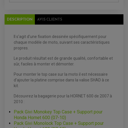
DISQUE DE FREIN ARRIERE
STATOR
PLAQUETTE DE FREIN AVANT
PLAQUETTE DE FREIN ARRIERE
MAÎTRE CYLINDRE
ENTRETIEN MOTO
DESCRIPTION
AVIS CLIENTS
ATELIER, PADDOCK, STAND
ANTIPARASITE NGK
BOUGIE NGK
FILTRE A AIR
Il s'agit d'une fixation dessinée spécifiquement pour
FILTRE A HUILE
chaque modèle de moto, suivant ses caractéristiques
FILTRE ET ACCESSOIRE ESSENCE
propres.
OUTILLAGE
PRODUIT D'ENTRETIEN
Le produit résultat est de grande qualité, confortable et
sûr, faciles à monter et démonter.
Pour monter le top case sur la moto il est nécessaire
d'ajouter la platine comprise dans la valise SHAD à ce
kit.
Découvrez la bagagerie pour la HORNET 600 de 2007 à
2010 :
Pack Givi Monokey Top Case + Support pour
Honda Hornet 600 (07-10)
Pack Givi Monolock Top Case + Support pour
EQUIPEMENT ELECTRIQUE QUAD / SSV