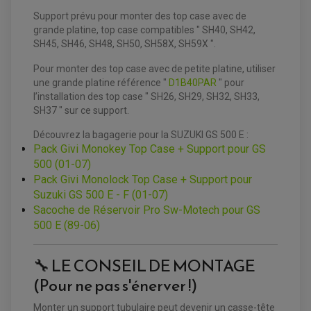
Support prévu pour monter des top case avec de
grande platine, top case compatibles " SH40, SH42,
SH45, SH46, SH48, SH50, SH58X, SH59X ".
Pour monter des top case avec de petite platine, utiliser
une grande platine référence "
D1B40PAR
" pour
EQUIPEMENT ELECTRIQUE QUAD / SSV
l’installation des top case " SH26, SH29, SH32, SH33,
ACCESSOIRES ELECTRIQUE QUAD / SSV
SH37 "
sur ce support.
BOITIER CDI QUAD ET SSV
CHARGEUR DE BATTERIE QUAD / SSV
COMPTEUR QUAD / SSV
Découvrez la bagagerie pour la SUZUKI GS 500 E :
CONTACTEUR A CLÉ QUAD
Pack Givi Monokey Top Case + Support pour GS
DÉMARREUR
500 (01-07)
ECLAIRAGE LED / HALOGÈNE
STATOR ET REDRESSEUR / REGULATEUR
Pack Givi Monolock Top Case + Support pour
VENTILATEUR DE RADIATEUR
Suzuki GS 500 E - F (01-07)
Sacoche de Réservoir Pro Sw-Motech pour GS
EQUIPEMENT FREINAGE QUAD / SSV
500 E (89-06)
PNEUMATIQUE
DISQUE DE FREIN QUAD / SSV
KIT DURITE DE FREIN QUAD
MOUSSE
KIT REPARATION MAÎTRE CYLINDRE QUAD / SSV
CHAMBRE À AIR
🔧 LE CONSEIL DE MONTAGE
PLAQUETTES DE FREIN QUAD / SSV
(Pour ne pas s'énerver !)
EQUIPEMENT FREINAGE MOTO CROSS ET
HUILE ET PRODUIT D'ENTRETIEN QUAD
FREINAGE
ENDURO
HUILE POUR QUAD
Monter un support tubulaire peut devenir un casse-tête
ACCESSOIRE + VISSERIE FREINAGE