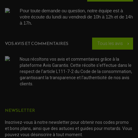
ACCESSOIRE SCOOTER APRILIA
PROTECTION MOTO
ACCESSOIRE SCOOTER BMW
COUVRE CARTER ET SLIDER
Pour toute demande ou question, notre équipe est à 
ACCESSOIRE SCOOTER GILERA
PATINS DE PROTECTION TOP BLOCK
votre écoute du lundi au vendredi de 10h à 12h et de 14h 
PATIN DE RECHANGE TOP BLOCK
ACCESSOIRE SCOOTER HONDA
PROTECTION RADIATEUR
à 17h. 
ACCESSOIRE SCOOTER KYMCO
PROTECTION FOURCHE ET BRAS OSCILLANT
PROTECTION SILENCIEUX
ACCESSOIRE SCOOTER MBK
PROTECTION LEVIER
ACCESSOIRE SCOOTER PEUGEOT
TAMPONS ALLOY ULTIMA
VOS AVIS ET COMMENTAIRES
Tous les avis
chevron_right
ACCESSOIRE SCOOTER PIAGGIO
ACCESSOIRE SCOOTER SUZUKI
ROULEMENT MOTO
ACCESSOIRE SCOOTER VESPA
Nous récoltons vos avis et commentaires grâce à la
ROULEMENT DE ROUE
ACCESSOIRE SCOOTER YAMAHA
plateforme Avis Garantis. Cette récolte s'effectue dans le
ROULEMENT DE DIRECTION
respect de l'article L111-7-2 du Code de la consommation,
garantissant la transparence et l'authenticité de nos avis
TRANSMISSION
clients.
AMORTISSEUR DE COUPLE
EMBRAYAGE MOTO
KIT CHAÎNE MOTO
NEWSLETTER
Inscrivez-vous à notre newsletter pour obtenir nos codes promo
et bons plans, ainsi que des astuces et guides pour motards. Vous
pouvez vous désinscrire à tout moment.