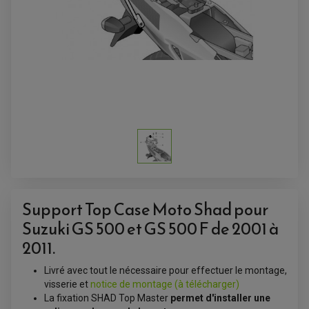
Support Top Case Moto Shad pour
Suzuki GS 500 et GS 500 F de 2001 à
ACCESSOIRES QUAD
2011.
ACCESSOIRES ANODISES POUR QUAD
BOUCHON DE RÉSERVOIR QUAD
Livré avec tout le nécessaire pour effectuer le montage,
GUIDON QUAD
visserie et
notice de montage (à télécharger)
KIT DÉCO QUAD / SSV
KIT POIGNÉE DE GAZ QUAD
La fixation SHAD Top Master
permet d'installer une
POIGNÉE QUAD