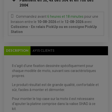
Paiement en 3x, 4x dès 50€ et en 10x dès
DÉMARREUR
RADIATEUR
200€
ECLAIRAGE MOTO
DURITE RADIATEUR
FEUX ADDITIONNELS
FREINAGE
KIT RECONDITIONNEMENT DEMARREUR
DISQUE DE FREIN AVANT
Commandez avant
6 heures et 18 minutes
pour une
POMPE A ESSENCE
ACCESSOIRE + VISSERIE FREINAGE
REDRESSEUR / REGULATEUR
livraison
entre le
10-08-2026
et le
12-08-2026
avec
DISQUE DE FREIN ARRIERE
STATOR
Colissimo - En relais PickUp ou en consigne PickUp
PLAQUETTE DE FREIN AVANT
PLAQUETTE DE FREIN ARRIERE
Station
MAÎTRE CYLINDRE
ENTRETIEN MOTO
ATELIER, PADDOCK, STAND
ANTIPARASITE NGK
BOUGIE NGK
DESCRIPTION
AVIS CLIENTS
FILTRE A AIR
FILTRE A HUILE
FILTRE ET ACCESSOIRE ESSENCE
OUTILLAGE
Il s'agit d'une fixation dessinée spécifiquement pour
PRODUIT D'ENTRETIEN
chaque modèle de moto, suivant ses caractéristiques
propres.
Le produit résultat est de grande qualité, confortable et
sûr, faciles à monter et démonter.
Pour monter le top case sur la moto il est nécessaire
d'ajouter la platine comprise dans la valise SHAD à ce
kit.