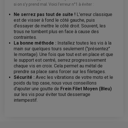
ACCESSOIRES FREINAGE
PRODUIT D'ENTRETIEN QUAD
si on s'y prend mal. Voici l'erreur n°1 à éviter :
DISQUE DE FREIN
DISQUE DE FREIN AVANT
PLAQUETTE DE FREIN
DISQUE DE FREIN ARRIÈRE
KIT DURITE DE FREIN
PLAQUETTE DE FREIN
Ne serrez pas tout de suite !
L'erreur classique
JANTES / ACCESSOIRES QUAD ET SSV
KIT DURITE D'EMBRAYAGE MOTO
KIT RÉPARATION PÉDALE DE FREIN
est de visser à fond le côté gauche, puis
CHAÎNE A NEIGE QUAD-SSV
KIT RÉPARATION ÉTRIER DE FREIN
KIT RÉPARATION MAÎTRE CYLINDRE
d'essayer de mettre le côté droit. Souvent, les
CHAÎNES A NEIGE
KIT RÉPARATION MAÎTRE CYLINDRE
KIT RÉPARATION ÉTRIER DE FREIN
PRODUIT ENTRETIEN
CHAMBRE A AIR QUAD ET SSV
MAÎTRE CYLINDRE
trous ne tombent plus en face à cause des
FILTRE A AIR
CLOUS / CRAMPON VISSABLE
contraintes.
FILTRE A HUILE
ÉLARGISSEURES DE VOIES QUAD
ROULEMENT MOTO CROSS ET ENDURO
BOUGIE SCOOTER
La bonne méthode :
Installez toutes les vis à la
JANTES QUAD ET SSV
HUILE ET PRODUIT D'ENTRETIEN
ROULEMENT DE ROUE AVANT
PRODUIT D'ENTRETIEN
main sur quelques tours seulement ("présentez"
HUILE MOTEUR
ROULEMENT DE ROUE ARRIÈRE
FILTRE A AIR K&N
PRODUIT D'ENTRETIEN
ROULEMENT D'AMORTISSEUR
le montage). Une fois que tout est en place et que
ROULEMENT BIELLETTES
le support est centré, serrez progressivement
ROULEMENT COLONNE DE DIRECTION
HUILE ET LUBRIFIANTS SCOOTER
chaque vis en croix. Cela permet au métal de
PARTIE CYCLE
ROULEMENT BRAS OSCILLANT
HUILE SCOOTER
prendre sa place sans forcer sur les filetages.
ARAIGNÉE / SUPPORT CARÉNAGE
PRODUIT D'ENTRETIEN SCOOTER
BULLE / PARE-BRISE
Sécurité :
Avec les vibrations de votre moto et le
CÂBLE ACCÉLÉRATEUR
poids du top case, nous vous conseillons
CABLE D'EMBRAYAGE
PARTIE CYCLE
d'ajouter une goutte de
Frein Filet Moyen (Bleu)
KIT RABAISSEMENT MOTO
BULLE / PARE-BRISE
KIT STREET BIKE
sur les vis pour éviter tout desserrage
LEVIER DE FREIN
LEVIER DE FREIN
intempestif.
RÉTROVISEUR TYPE ORIGINE
LEVIER D'EMBRAYAGE
OPTIQUE TYPE ORIGINE
PÉDALE DE FREIN
PIÈCE MOTEUR
REPOSE PIED TYPE ORIGINE
RETROVISEUR MOTO TYPE ORIGINE
GALET DE VARIATEUR
AVIS À PROPOS DU PRODUIT
SÉLECTEUR DE VITESSE
COURROIE