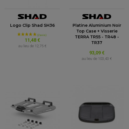
Logo Clip Shad SH36
Platine Aluminium Noir
Top Case + Visserie
TERRA TR55 - TR48 -
11,48 €
TR37
au lieu de
12,75 €
93,09 €
au lieu de
103,43 €