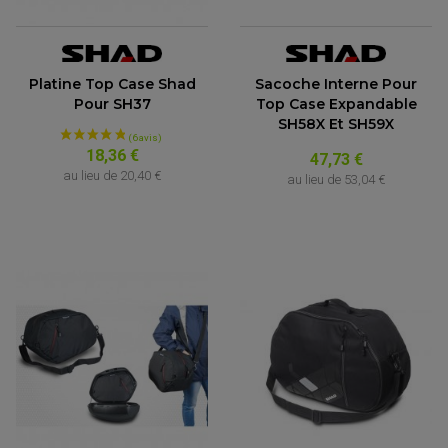
Platine Top Case Shad
Sacoche Interne Pour
Pour SH37
Top Case Expandable
SH58X Et SH59X
18,36 €
47,73 €
au lieu de
20,40 €
au lieu de
53,04 €