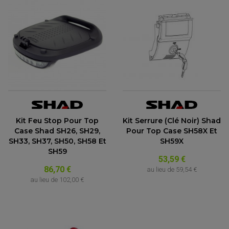
Kit Feu Stop Pour Top
Kit Serrure (clé Noir) Shad
Case Shad SH26, SH29,
Pour Top Case SH58X Et
SH33, SH37, SH50, SH58 Et
SH59X
SH59
53,59 €
86,70 €
au lieu de
59,54 €
au lieu de
102,00 €