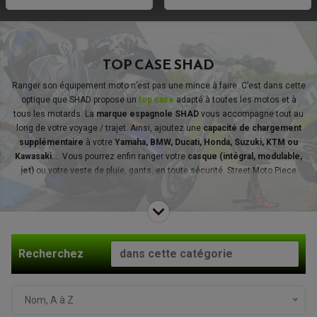
TOP CASE SHAD
Ranger son équipement moto n’est pas une mince à faire. C’est dans cette
optique que SHAD propose un
top case
adapté à toutes les motos et à
tous les motards. La
marque espagnole SHAD
vous accompagne tout au
long de votre voyage / trajet. Ainsi, ajoutez une
capacité de chargement
supplémentaire
à votre
Yamaha, BMW, Ducati, Honda, Suzuki, KTM ou
Kawasaki
…. Vous pourrez enfin ranger votre
casque (intégral, modulable,
jet)
ou votre veste de pluie, gants, en toute sécurité. Street Moto Piece
vous propose des top-cases résistants et de qualité des plus grandes
marques : SW-Motech, SHAD, B-Box ….
Recherchez
Nom, A à Z