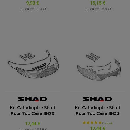
9,93 €
15,15 €
au lieu de
11,03 €
au lieu de
16,83 €
Kit Catadioptre Shad
Kit Catadioptre Shad
Pour Top Case SH29
Pour Top Case SH33
17,44 €
17,44 €
au lieu de
19,38 €