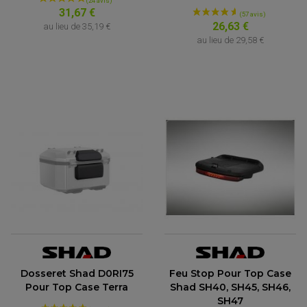
31,67 €
26,63 €
au lieu de
35,19 €
au lieu de
29,58 €
(16 avis)
ACCESSOIRES QUAD
ACCESSOIRES ANODISES POUR QUAD
BOUCHON DE RÉSERVOIR QUAD
GUIDON QUAD
KIT DÉCO QUAD / SSV
Dosseret Shad D0RI75
Feu Stop Pour Top Case
KIT POIGNÉE DE GAZ QUAD
POIGNÉE QUAD
Pour Top Case Terra
Shad SH40, SH45, SH46,
PROTÈGE-MAINS
SH47
PONTETS / REHAUSSES DE GUIDON