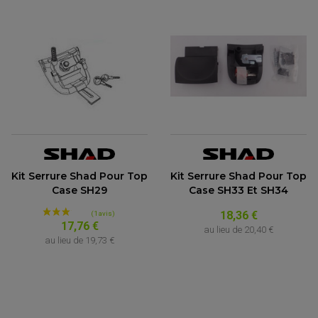
Kit Serrure Shad Pour Top
Kit Serrure Shad Pour Top
Case SH29
Case SH33 Et SH34
18,36 €
17,76 €
au lieu de
20,40 €
PARTIE CYCLE QUAD
au lieu de
19,73 €
AMORTISSEURS QUAD / SSV
BIELLETTES DE DIRECTION
CÂBLE ACCÉLÉRATEUR / EMBRAYAGE / STARTER
COLONNE DE DIRECTION QUAD
KIT RECONDITIONNEMENT TRIANGLE
LEVIER DE FREIN ET D'EMBRAYAGE
ROTULE DE DIRECTION