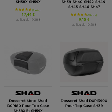
SH58X-SH59X
SH39-SH40-SH42-SH44-
SH45-SH46-SH47
17,44 €
9,18 €
au lieu de
19,38 €
au lieu de
10,20 €
(1 avis)
Dosseret Moto Shad
Dosseret Shad D0RI3900
D0RI80 Pour Top Case
Pour Top Case SH39
SH58X Et SH59X