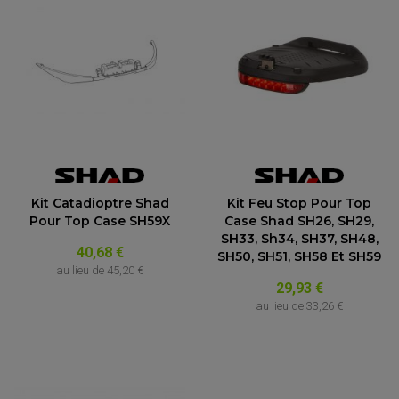
(2 avis)
Kit Catadioptre Shad
Kit Feu Stop Pour Top
Pour Top Case SH59X
Case Shad SH26, SH29,
SH33, Sh34, SH37, SH48,
40,68 €
SH50, SH51, SH58 Et SH59
au lieu de
45,20 €
29,93 €
au lieu de
33,26 €