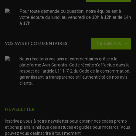
LEVIER DE FREIN ET D'EMBRAYAGE
ROTULE DE DIRECTION
ÉCHAPPEMENT CROSS ENDURO
Pour toute demande ou question, notre équipe est à 
ROTULE DE TRIANGLE
votre écoute du lundi au vendredi de 10h à 12h et de 14h 
SÉLECTEUR DE VITESSE
ACCESSOIRES ÉCHAPPEMENT
ÉCHAPPEMENT & SILENCIEUX AKRAPOVIC
à 17h. 
ÉCHAPPEMENT & SILENCIEUX FMF
PIÈCE MOTEUR
PIÈCES MOTEUR QUAD
ÉCHAPPEMENT & SILENCIEUX PRO CIRCUIT
BOUCHON D'HUILE
ARBRE A CAMES QAUD
COURROIE DE DISTRIBUTION
COURROIE DE TRANSMISSION
VOS AVIS ET COMMENTAIRES
Tous les avis
chevron_right
PARTIE CYCLE
COUVERCLE + PLATEAU PRESSION
EMBRAYAGE QUAD
DÉMARREUR MOTO
EQUIPEMENT ADMISSION / CARBURATEUR
LEVIER DE FREIN
DURITE RADIATEUR
KIT AMÉLIORATION EMBRAYAGE
LEVIER D'EMBRAYAGE
Nous récoltons vos avis et commentaires grâce à la
JOINT COUVRE CULASSE
KIT RÉPARATION POMPE A EAU
PÉDALE DE FREIN
KIT RÉPARATION DEMARREUR
plateforme Avis Garantis. Cette récolte s'effectue dans le
SÉLECTEUR DE VITESSE
KIT RÉPARATION CARBU.
CÂBLE ACCÉLÉRATEUR
respect de l'article L111-7-2 du Code de la consommation,
KIT RÉPARATION ROBINET
PLASTIQUE QUAD / SSV
CÂBLE D'EMBRAYAGE
garantissant la transparence et l'authenticité de nos avis
MEMBRANE / BOISSEAU
KICK DE DÉMARRAGE
PROTÈGE-MAINS
RADIATEUR MOTO
clients.
REPOSE PIEDS
POMPE A ESSENCE
POIGNÉE
PIPE D'ADMISSION
GUIDON CROSS ET ENDURO
OUTILLAGE ET ACCESSOIRES ATELIER
DEMI COCOTTE
QUAD
PNEUMATIQUE
ACCESSOIRE ATELIER QUAD
NEWSLETTER
SUSPENSION
CHAMBRE A AIR
OUTILLAGE QUAD
NOS MARQUES
JOINT SPY
Inscrivez-vous à notre newsletter pour obtenir nos codes promo
FOURCHE ET AMORTISSEUR
ACCESSOIRE SCOOTER APRILIA
PROTECTION MOTO
et bons plans, ainsi que des astuces et guides pour motards. Vous
ACCESSOIRE SCOOTER BMW
COUVRE CARTER ET SLIDER
pouvez vous désinscrire à tout moment.
ACCESSOIRE SCOOTER GILERA
PATINS DE PROTECTION TOP BLOCK