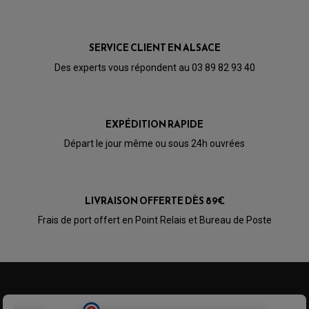
CABLE D'EMBRAYAGE
PARTIE CYCLE
KIT RABAISSEMENT MOTO
BULLE / PARE-BRISE
KIT STREET BIKE
LEVIER DE FREIN
LEVIER DE FREIN
RÉTROVISEUR TYPE ORIGINE
LEVIER D'EMBRAYAGE
SERVICE CLIENT EN ALSACE
OPTIQUE TYPE ORIGINE
PÉDALE DE FREIN
Des experts vous répondent au 03 89 82 93 40
PIÈCE MOTEUR
REPOSE PIED TYPE ORIGINE
RETROVISEUR MOTO TYPE ORIGINE
GALET DE VARIATEUR
SÉLECTEUR DE VITESSE
COURROIE
VARIATEUR SCOOTER
POMPE A ESSENCE
EXPÉDITION RAPIDE
Départ le jour même ou sous 24h ouvrées
LIVRAISON OFFERTE DÈS 89€
Frais de port offert en Point Relais et Bureau de Poste