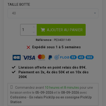
ANTIPARASITE NGK
TAILLE BOTTE
BOUGIE NGK
FILTRE A AIR
FILTRE A HUILE
40
FILTRE ET ACCESSOIRE ESSENCE
OUTILLAGE
PRODUIT D'ENTRETIEN
AJOUTER AU PANIER
Référence :
PE34031149

Expédié sous 1 à 5 semaines
EQUIPEMENT ELECTRIQUE QUAD / SSV
Livraison offerte en point relais dès 89€.
ACCESSOIRES ELECTRIQUE QUAD / SSV
Paiement en 3x, 4x dès 50€ et en 10x dès
BOITIER CDI QUAD ET SSV
200€
CHARGEUR DE BATTERIE QUAD / SSV
COMPTEUR QUAD / SSV
CONTACTEUR A CLÉ QUAD
Commandez avant
10 heures et 8 minutes
pour une
DÉMARREUR
livraison
entre le
05-09-2026
et le
08-09-2026
avec
ECLAIRAGE LED / HALOGÈNE
STATOR ET REDRESSEUR / REGULATEUR
Colissimo - En relais PickUp ou en consigne PickUp
VENTILATEUR DE RADIATEUR
Station