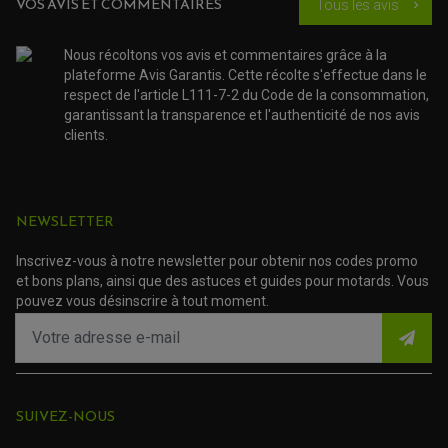
VOS AVIS ET COMMENTAIRES
Tous les avis
chevron_right
NOS MARQUES
JOINT SPY
FOURCHE ET AMORTISSEUR
ACCESSOIRE SCOOTER APRILIA
PROTECTION MOTO
Nous récoltons vos avis et commentaires grâce à la
ACCESSOIRE SCOOTER BMW
COUVRE CARTER ET SLIDER
plateforme Avis Garantis. Cette récolte s'effectue dans le
ACCESSOIRE SCOOTER GILERA
PATINS DE PROTECTION TOP BLOCK
PATIN DE RECHANGE TOP BLOCK
respect de l'article L111-7-2 du Code de la consommation,
ACCESSOIRE SCOOTER HONDA
PROTECTION RADIATEUR
garantissant la transparence et l'authenticité de nos avis
ACCESSOIRE SCOOTER KYMCO
PROTECTION FOURCHE ET BRAS OSCILLANT
clients.
PROTECTION SILENCIEUX
ACCESSOIRE SCOOTER MBK
PROTECTION LEVIER
ACCESSOIRE SCOOTER PEUGEOT
TAMPONS ALLOY ULTIMA
ACCESSOIRE SCOOTER PIAGGIO
ACCESSOIRE SCOOTER SUZUKI
ROULEMENT MOTO
NEWSLETTER
ACCESSOIRE SCOOTER VESPA
ROULEMENT DE ROUE
ACCESSOIRE SCOOTER YAMAHA
ROULEMENT DE DIRECTION
Inscrivez-vous à notre newsletter pour obtenir nos codes promo
et bons plans, ainsi que des astuces et guides pour motards. Vous
TRANSMISSION
pouvez vous désinscrire à tout moment.
AMORTISSEUR DE COUPLE
EMBRAYAGE MOTO
KIT CHAÎNE MOTO
SUIVEZ-NOUS