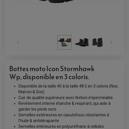


ACCESSOIRES QUAD
ACCESSOIRES ANODISES POUR QUAD
BOUCHON DE RÉSERVOIR QUAD
GUIDON QUAD
Bottes moto Icon Stormhawk
KIT DÉCO QUAD / SSV
KIT POIGNÉE DE GAZ QUAD
Wp, disponible en 3 coloris.
POIGNÉE QUAD
PROTÈGE-MAINS
Disponible de la taille 40 à la taille 48.5 en 3 coloris (Noir,
PONTETS / REHAUSSES DE GUIDON
REPOSE PIED QUAD
Marron & Gris)
Cuir de qualité supérieure avec finition imperméable
Revêtement interne étanche & respirant, qui aide à
BAGAGERIE / TREUIL / ATTELAGE
ÉQUIPEMENT ÉLECTRIQUE
garder les pieds secs
COFFRE / TOP CASE QUAD
ACCESSOIRES ÉLECTRIQUE ENDURO
TREUIL ET ATTELAGE QUAD-SSV
Semelles extérieures en caoutchouc résistantes à
PLAQUE PHARE
BAGAGERIE
l'huile & antidérapante
COMPTEUR D'HEURE
BAGAGERIE SOUPLE
Semelles intérieures en polyuréthane à cellules
DÉMARREUR
ÉCHAPPEMENT QUAD
ACCESSOIRE GPS, SMARTPHONE