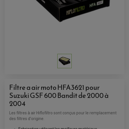
SUPPORT TOP CASE
AMORTISSEUR / SUSPENSION
TOP CASE
AMORTISSEUR DE DIRECTION
ANTIVOL-ALARME
ALARME
ANTIVOL
SUPPORT ANTIVOL
Filtre a air moto HFA3621 pour
Suzuki GSF 600 Bandit de 2000 à
2004
Les filtres à air Hiflofiltro sont conçus pour le remplacement
des filtres d'origine.