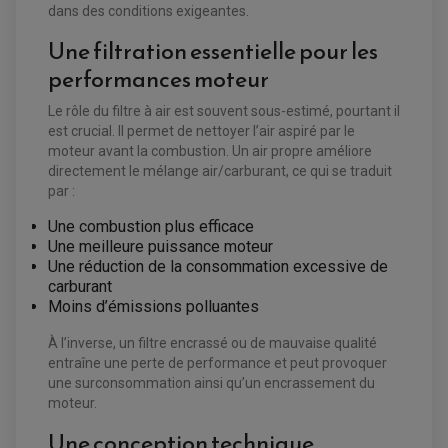
DURITE RADIATEUR
dans des conditions exigeantes.
FEUX ADDITIONNELS
FREINAGE
KIT RECONDITIONNEMENT DEMARREUR
DISQUE DE FREIN AVANT
Une filtration essentielle pour les
POMPE A ESSENCE
ACCESSOIRE + VISSERIE FREINAGE
REDRESSEUR / REGULATEUR
DISQUE DE FREIN ARRIERE
performances moteur
STATOR
PLAQUETTE DE FREIN AVANT
PLAQUETTE DE FREIN ARRIERE
Le rôle du filtre à air est souvent sous-estimé, pourtant il
MAÎTRE CYLINDRE
ENTRETIEN MOTO
est crucial. Il permet de nettoyer l’air aspiré par le
ATELIER, PADDOCK, STAND
moteur avant la combustion. Un air propre améliore
ANTIPARASITE NGK
BOUGIE NGK
directement le mélange air/carburant, ce qui se traduit
FILTRE A AIR
par :
FILTRE A HUILE
FILTRE ET ACCESSOIRE ESSENCE
Une combustion plus efficace
OUTILLAGE
PRODUIT D'ENTRETIEN
Une meilleure puissance moteur
Une réduction de la consommation excessive de
carburant
Moins d’émissions polluantes
À l’inverse, un filtre encrassé ou de mauvaise qualité
entraîne une perte de performance et peut provoquer
une surconsommation ainsi qu’un encrassement du
moteur.
Une conception technique