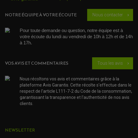
AFFICHER PLUS D'AVIS
NOTRE ÉQUIPE À VOTRE ÉCOUTE
Nous contacter
chevron_right
Pour toute demande ou question, notre équipe est à 
votre écoute du lundi au vendredi de 10h à 12h et de 14h 
à 17h. 
VOS AVIS ET COMMENTAIRES
Tous les avis
chevron_right
Nous récoltons vos avis et commentaires grâce à la
plateforme Avis Garantis. Cette récolte s'effectue dans le
respect de l'article L111-7-2 du Code de la consommation,
garantissant la transparence et l'authenticité de nos avis
clients.
NEWSLETTER