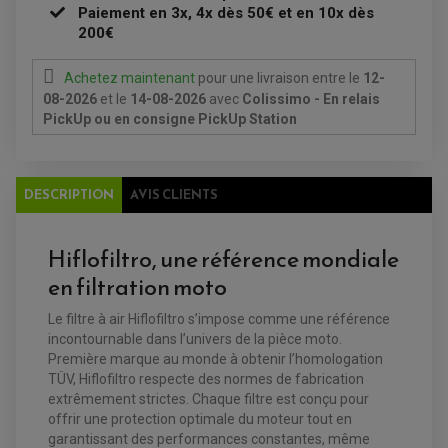
Paiement en 3x, 4x dès 50€ et en 10x dès
REPOSE PIED QUAD
200€
BAGAGERIE / TREUIL / ATTELAGE
ÉQUIPEMENT ÉLECTRIQUE
Achetez maintenant
pour une livraison
entre le
12-
COFFRE / TOP CASE QUAD
ACCESSOIRES ÉLECTRIQUE ENDURO
TREUIL ET ATTELAGE QUAD-SSV
08-2026
et le
14-08-2026
avec
Colissimo - En relais
PLAQUE PHARE
BAGAGERIE
PickUp ou en consigne PickUp Station
COMPTEUR D'HEURE
BAGAGERIE SOUPLE
DÉMARREUR
ÉCHAPPEMENT QUAD
ACCESSOIRE GPS, SMARTPHONE
CONDENSATEUR
ÉCHAPPEMENT QUAD
SELLE CONFORT
BOBINE D'ALLUMAGE
SUPPORT TOP CASE
COUPE-CONTACT
DESCRIPTION
AVIS CLIENTS
SUPPORT VALISE LATERAL
ENTRETIEN QUAD / SSV
TOP CASE ET VALISES
BATTERIE
TRANSMISSION
BOUGIE QUAD
Hiflofiltro, une référence mondiale
KIT CHAÎNE
ÉCHAPPEMENT MOTO
ÉCHAPEMENT SCOOTER
FILTRE A AIR BMC QUAD
GUIDE CHAÎNE
FILTRE A AIR QUAD
SILENCIEUX / ÉCHAPPEMENT MOTO
en filtration moto
ÉCHAPPEMENT SCOOTER
PATIN DE BRAS OSCILLANT
FILTRE A HUILE QUAD
ACCESSOIRE ÉCHAPPEMENT
ROULETTE DE CHAÎNE
EMBRAYAGE OFF ROAD
Le filtre à air Hiflofiltro s’impose comme une référence
ELECTRICITÉ
ÉLECTRICITÉ
incontournable dans l’univers de la pièce moto.
CLIGNOTANT TYPE ORIGINE
ACCESSOIRES ELECTRIQUE
PIÈCE MOTEUR
Première marque au monde à obtenir l’homologation
BATTERIE SCOOTER
BATTERIE
CHARGEUR DE BATTERIE
POMPE À EAU BOYESEN
TÜV, Hiflofiltro respecte des normes de fabrication
CHARGEUR BATTERIE
REDRESSEUR / RÉGULATEUR
KIT RÉPARATION CARBU
extrêmement strictes. Chaque filtre est conçu pour
CLIGNOTANT MOTO
ECLAIRAGE SCOOTER
KIT RÉPARATION POMPE A EAU
CLIGNOTANT TYPE ORIGINE
offrir une protection optimale du moteur tout en
POMPE A ESSENCE
PIPE D'ADMISSION
DÉMARREUR
RADIATEUR
garantissant des performances constantes, même
ECLAIRAGE MOTO