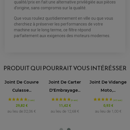
qualité/prix en fait une alternative privilégiée aux pièces
d’origine, sans compromis sur la qualité.
Que vous rouliez quotidiennement en ville ou que vous
cherchiez à préserver les performances de votre
machine sur le long terme, ce filtre répond
parfaitement aux exigences des moteurs modernes.
AVIS À PROPOS DU PRODUIT
PRODUIT QUI POURRAIT VOUS INTÉRÉSSER
4.8
/5
Joint De Couvre
Joint De Carter
Joint De Vidange
VOIR L'ATTESTATION
Culasse...
D'Embrayage...
Moto,...
Basé sur 32 avis
Avis soumis à un contrôle
29,82 €
11,42 €
0,93 €
au lieu de
32,06 €
au lieu de
12,68 €
au lieu de
1,00 €
Emmanuel r.
Publié le 03/04/2026 à 19:21
(Date de commande : 23/03/2026)
Très bien