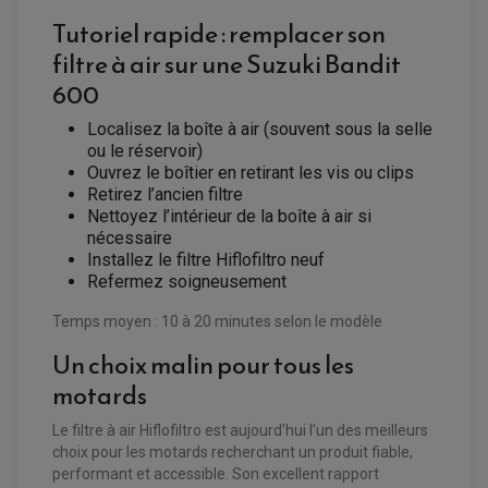
ROULEMENT BIELLETTES
Tutoriel rapide : remplacer son
ROULEMENT COLONNE DE DIRECTION
HUILE ET LUBRIFIANTS SCOOTER
PARTIE CYCLE
ROULEMENT BRAS OSCILLANT
filtre à air sur une Suzuki Bandit
HUILE SCOOTER
ARAIGNÉE / SUPPORT CARÉNAGE
PRODUIT D'ENTRETIEN SCOOTER
BULLE / PARE-BRISE
600
CÂBLE ACCÉLÉRATEUR
CABLE D'EMBRAYAGE
PARTIE CYCLE
Localisez la boîte à air (souvent sous la selle
KIT RABAISSEMENT MOTO
BULLE / PARE-BRISE
KIT STREET BIKE
ou le réservoir)
LEVIER DE FREIN
LEVIER DE FREIN
Ouvrez le boîtier en retirant les vis ou clips
RÉTROVISEUR TYPE ORIGINE
LEVIER D'EMBRAYAGE
Retirez l’ancien filtre
OPTIQUE TYPE ORIGINE
PÉDALE DE FREIN
Nettoyez l’intérieur de la boîte à air si
PIÈCE MOTEUR
REPOSE PIED TYPE ORIGINE
nécessaire
RETROVISEUR MOTO TYPE ORIGINE
GALET DE VARIATEUR
Installez le filtre Hiflofiltro neuf
SÉLECTEUR DE VITESSE
COURROIE
Refermez soigneusement
VARIATEUR SCOOTER
POMPE A ESSENCE
Temps moyen : 10 à 20 minutes selon le modèle
Un choix malin pour tous les
motards
Le filtre à air Hiflofiltro est aujourd’hui l’un des meilleurs
choix pour les motards recherchant un produit fiable,
performant et accessible. Son excellent rapport