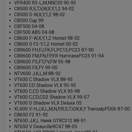
VFR400 R3-L,M,NNC30 90-93
CB500 R,S,T,V,W,X,Y,1,2 94-02
CB500 S-W,X,Y,1,2 98-02
CB500 Cup 99
CBF500 04-08
CBF500 ABS 04-08
CB600 F-W,X,Y,1,2 Hornet 98-02
CB600 S F2-Y,1,2 Hornet 00-02
CBR600 FH,FJ,FK,FLPC13,PC23 87-90
CBR600 FM,FN,FP,FR HurricanePC25 91-94
CBR600 FS,FT,FV,FW 95-98
CBR600 FX,FY 99-00
NTV600 J,K,L,M 88-92
VT600 C Shadow VLX 88-93
VT600 CD Shadow VLX 93-95
VT600 C,CD Shadow VLX 95-98
VT600 C,CD,CD2 Shadow VLX 99-07
VT600 D Shadow VLX Deluxe 05
XL600 V-H,J,K,L,M,N,P,R,S,T,V,W,X,Y TransalpPD06 87-00
CB650 F2 91-92
NT650 J,K,L Hawk GTRC312 88-91
NT650 V DeauvilleRC47 98-05