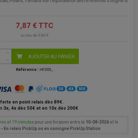
saki, Polaris, Yamaha voir l'équivalence des références d'origine ci
VOIR LE PANIER
7,87 € TTC
au lieu de
9,84 €
AJOUTER AU PANIER
Référence :
HF303_
fferte en point relais dès 89€.
n 3x, 4x dès 50€ et en 10x dès 200€
res et 19 minutes
pour une livraison
entre le
10-08-2026
et le
- En relais PickUp ou en consigne PickUp Station