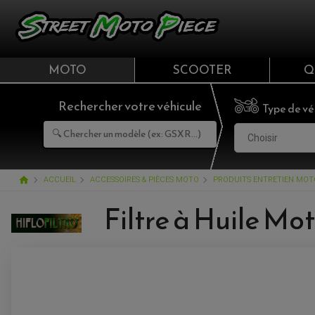
MOTO
SCOOTER
Q
Rechercher votre véhicule
Type de vé
Choisir
home
ACCUEIL
ACCESSOIRES & PIÈCES MOTO
PRODUITS ENTRETIEN MOT
Filtre à Huile M