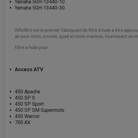
Yamaha 5GH-13440-10
Yamaha 5GH-13440-30
Hiflofiltro est le premier fabriquant de filtre à huile a être ap
air pour moto, scooter, quad et moto-marines, fournissant un ni
Filtre a huile pour :
Access ATV
450 Apache
450 SP S
450 SP Sport
450 SP SM Supermoto
450 Warrior
700 AX