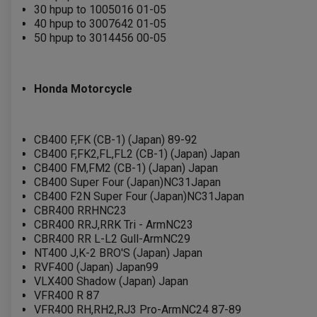
30 hpup to 1005016 01-05
40 hpup to 3007642 01-05
50 hpup to 3014456 00-05
Honda Motorcycle
CB400 F,FK (CB-1) (Japan) 89-92
CB400 F,FK2,FL,FL2 (CB-1) (Japan) Japan
CB400 FM,FM2 (CB-1) (Japan) Japan
CB400 Super Four (Japan)NC31Japan
CB400 F2N Super Four (Japan)NC31Japan
CBR400 RRHNC23
CBR400 RRJ,RRK Tri - ArmNC23
CBR400 RR L-L2 Gull-ArmNC29
NT400 J,K-2 BRO'S (Japan) Japan
RVF400 (Japan) Japan99
VLX400 Shadow (Japan) Japan
VFR400 R 87
VFR400 RH,RH2,RJ3 Pro-ArmNC24 87-89