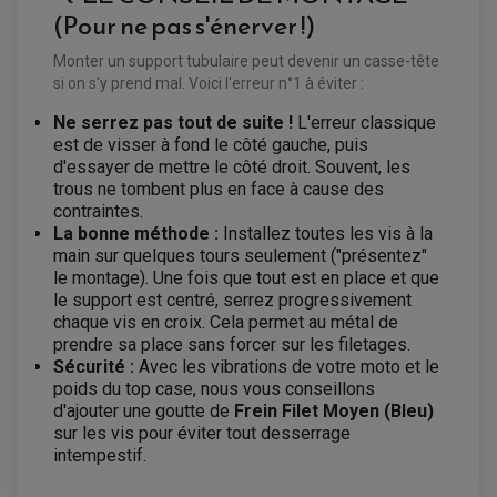
(Pour ne pas s'énerver !)
Monter un support tubulaire peut devenir un casse-tête
EQUIPEMENT ELECTRIQUE QUAD / SSV
si on s'y prend mal. Voici l'erreur n°1 à éviter :
ACCESSOIRES ELECTRIQUE QUAD / SSV
BOITIER CDI QUAD ET SSV
CHARGEUR DE BATTERIE QUAD / SSV
Ne serrez pas tout de suite !
L'erreur classique
COMPTEUR QUAD / SSV
est de visser à fond le côté gauche, puis
CONTACTEUR A CLÉ QUAD
d'essayer de mettre le côté droit. Souvent, les
DÉMARREUR
ECLAIRAGE LED / HALOGÈNE
trous ne tombent plus en face à cause des
STATOR ET REDRESSEUR / REGULATEUR
contraintes.
VENTILATEUR DE RADIATEUR
La bonne méthode :
Installez toutes les vis à la
main sur quelques tours seulement ("présentez"
EQUIPEMENT FREINAGE QUAD / SSV
le montage). Une fois que tout est en place et que
PNEUMATIQUE
DISQUE DE FREIN QUAD / SSV
le support est centré, serrez progressivement
KIT DURITE DE FREIN QUAD
MOUSSE
chaque vis en croix. Cela permet au métal de
KIT REPARATION MAÎTRE CYLINDRE QUAD / SSV
CHAMBRE À AIR
prendre sa place sans forcer sur les filetages.
PLAQUETTES DE FREIN QUAD / SSV
Sécurité :
Avec les vibrations de votre moto et le
EQUIPEMENT FREINAGE MOTO CROSS ET
poids du top case, nous vous conseillons
HUILE ET PRODUIT D'ENTRETIEN QUAD
FREINAGE
ENDURO
d'ajouter une goutte de
Frein Filet Moyen (Bleu)
HUILE POUR QUAD
ACCESSOIRE + VISSERIE FREINAGE
ACCESSOIRES FREINAGE
sur les vis pour éviter tout desserrage
PRODUIT D'ENTRETIEN QUAD
DISQUE DE FREIN
DISQUE DE FREIN AVANT
intempestif.
PLAQUETTE DE FREIN
DISQUE DE FREIN ARRIÈRE
KIT DURITE DE FREIN
PLAQUETTE DE FREIN
JANTES / ACCESSOIRES QUAD ET SSV
KIT DURITE D'EMBRAYAGE MOTO
KIT RÉPARATION PÉDALE DE FREIN