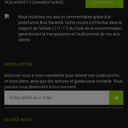
VOS AVIS ET COMMENTAIRES
PROTECTION SILENCIEUX
Tous les avis
chevron_right
ACCESSOIRE SCOOTER MBK
PROTECTION LEVIER
ACCESSOIRE SCOOTER PEUGEOT
TAMPONS ALLOY ULTIMA
ACCESSOIRE SCOOTER PIAGGIO
Nous récoltons vos avis et commentaires grâce à la
ACCESSOIRE SCOOTER SUZUKI
plateforme Avis Garantis. Cette récolte s'effectue dans le
ROULEMENT MOTO
ACCESSOIRE SCOOTER VESPA
respect de l'article L111-7-2 du Code de la consommation,
ROULEMENT DE ROUE
ACCESSOIRE SCOOTER YAMAHA
ROULEMENT DE DIRECTION
garantissant la transparence et l'authenticité de nos avis
clients.
TRANSMISSION
AMORTISSEUR DE COUPLE
EMBRAYAGE MOTO
KIT CHAÎNE MOTO
NEWSLETTER
Inscrivez-vous à notre newsletter pour obtenir nos codes promo
et bons plans, ainsi que des astuces et guides pour motards. Vous
pouvez vous désinscrire à tout moment.
SUIVEZ-NOUS