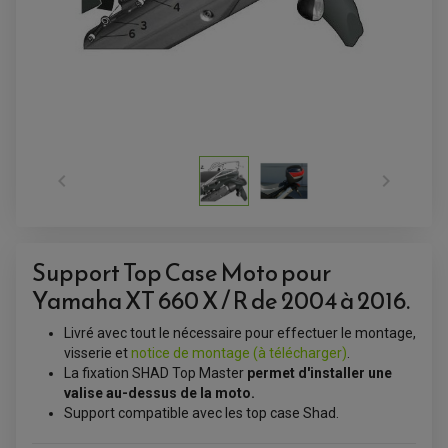


Support Top Case Moto pour
Yamaha
XT 660 X / R de 2004 à 2016.
ACCESSOIRES QUAD
ACCESSOIRES ANODISES POUR QUAD
Livré avec tout le nécessaire pour effectuer le montage,
BOUCHON DE RÉSERVOIR QUAD
visserie et
notice de montage (à télécharger)
.
GUIDON QUAD
La fixation SHAD Top Master
permet d'installer une
KIT DÉCO QUAD / SSV
KIT POIGNÉE DE GAZ QUAD
valise au-dessus de la moto.
POIGNÉE QUAD
Support compatible avec les top case Shad.
PROTÈGE-MAINS
PONTETS / REHAUSSES DE GUIDON