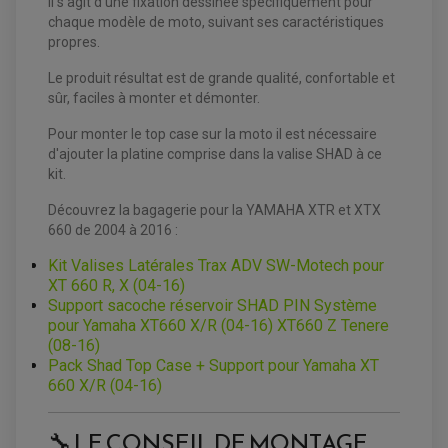
Il s'agit d'une fixation dessinée spécifiquement pour
FREINAGE
KIT RECONDITIONNEMENT DEMARREUR
chaque modèle de moto, suivant ses caractéristiques
DISQUE DE FREIN AVANT
POMPE A ESSENCE
ACCESSOIRE + VISSERIE FREINAGE
propres.
REDRESSEUR / REGULATEUR
DISQUE DE FREIN ARRIERE
STATOR
PLAQUETTE DE FREIN AVANT
Le produit résultat est de grande qualité, confortable et
PLAQUETTE DE FREIN ARRIERE
sûr, faciles à monter et démonter.
MAÎTRE CYLINDRE
ENTRETIEN MOTO
ATELIER, PADDOCK, STAND
Pour monter le top case sur la moto il est nécessaire
ANTIPARASITE NGK
d'ajouter la platine comprise dans la valise SHAD à ce
BOUGIE NGK
FILTRE A AIR
kit.
FILTRE A HUILE
FILTRE ET ACCESSOIRE ESSENCE
Découvrez la bagagerie pour la YAMAHA XTR et XTX
OUTILLAGE
660 de 2004 à 2016 :
PRODUIT D'ENTRETIEN
Kit Valises Latérales Trax ADV SW-Motech pour
XT 660 R, X (04-16)
Support sacoche réservoir SHAD PIN Système
pour Yamaha XT660 X/R (04-16) XT660 Z Tenere
(08-16)
Pack Shad Top Case + Support pour Yamaha XT
660 X/R (04-16)
🔧 LE CONSEIL DE MONTAGE