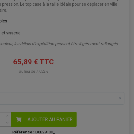
pression. Le top case à la taille idéale pour se déplacer en ville
VOIR LE PANIER
ire.
bles
 et visserie
ouleur, les délais d’expédition peuvent être légèrement rallongés.
65,89 € TTC
au lieu de
77,52 €
AJOUTER AU PANIER
Référence :
D0B29100_