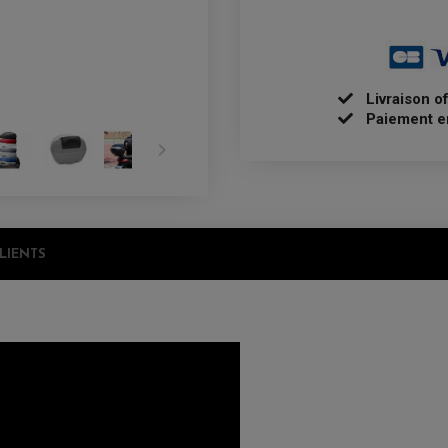
Livraison o
Paiement e

CLIENTS