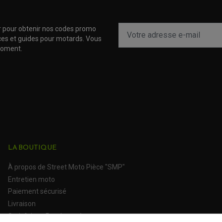
r pour obtenir nos codes promo
uces et guides pour motards. Vous
moment.
LA BOUTIQUE
À propos de Street Moto Pièce "SMP"
Entretien moto
Paiement sécurisé
Livraison
Satisfait ou Remboursé