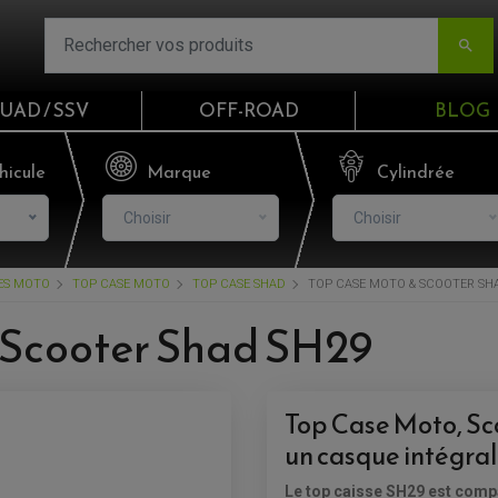

UAD / SSV
OFF-ROAD
BLOG
Email
hicule
Marque
Cylindrée
Choisir
Choisir
Mot de passe
RES MOTO
TOP CASE MOTO
TOP CASE SHAD
TOP CASE MOTO & SCOOTER SH
Mot de p
 Scooter Shad SH29
CO
Top Case Moto, Sc
S'I
un casque intégral 
Le top caisse SH29 est comp