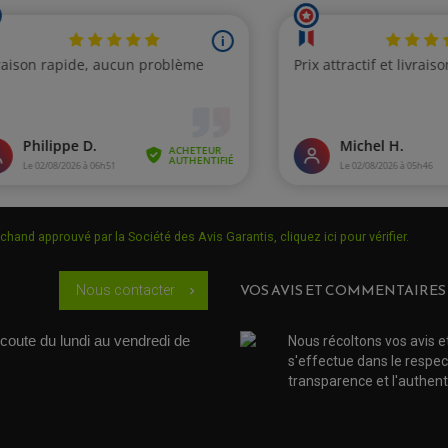
chand approuvé par la Société des Avis Garantis,
cliquez ici pour vérifier
.
VOS AVIS ET COMMENTAIRES
Nous contacter
chevron_right
coute du lundi au vendredi de 
Nous récoltons vos avis e
s'effectue dans le respec
transparence et l'authenti