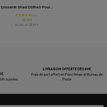
4.8
/5
Dosseret Shad D0RI40 Pour...
Basé sur 4 avis
25,70 €
au lieu de
28,56 €
LIVRAISON OFFERTE DÈS 89€
DE
Frais de port offert en Point Relais et Bureau de
 24h ouvrées
Poste