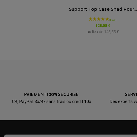
Support Top Case Shad Pour...
VOIR L'ATTESTATION
Avis soumis à un contrôle
128,08 €
au lieu de
145,55 €
Olivier b.
Publié le 14/03/2026 à 17:51
(Date de commande : 01/03/2026)
Très bien
Didier B.
Publié le 25/06/2025 à 21:59
(Date de commande : 09/06/2025)
Très bon produit merci à vous
PAIEMENT 100% SÉCURISÉ
SERV
Acheteur Vérifié
CB, PayPal, 3x/4x sans frais ou crédit 10x
Des experts v
Publié le 09/07/2020 à 21:05
(Date de commande : 26/06/2020)
bien
Acheteur Vérifié
Publié le 17/09/2018 à 11:16
(Date de commande : 05/09/2018)