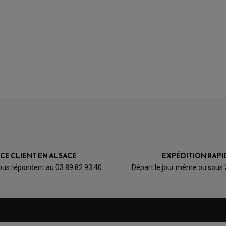
1
0
0
0
1★
2★
3★
4★
5★
Dosseret Shad D0RI40 Pour
Top Case SH29, SH33, SH34
ICE CLIENT EN ALSACE
EXPÉDITION RAPI
ous répondent au 03 89 82 93 40
Départ le jour même ou sous
25,70 €
au lieu de
28,56 €