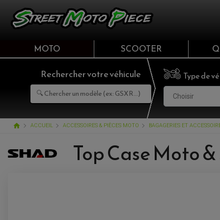
MOTO
SCOOTER
Q
Rechercher votre véhicule
Type de vé
Choisir
home
ACCUEIL
ACCESSOIRES & PIÈCES MOTO
BAGAGERIES ET ACCESSOI
Top Case Moto &