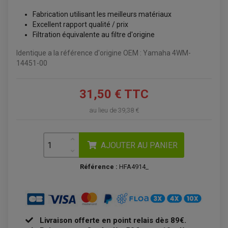
Fabrication utilisant les meilleurs matériaux
Excellent rapport qualité / prix
Filtration équivalente au filtre d'origine
Identique a la référence d'origine OEM : Yamaha 4WM-
14451-00
31,50 € TTC
au lieu de
39,38 €
AJOUTER AU PANIER
ACCESSOIRES QUAD
Référence :
HFA4914_
ACCESSOIRES ANODISES POUR QUAD
BOUCHON DE RÉSERVOIR QUAD
GUIDON QUAD
KIT DÉCO QUAD / SSV
KIT POIGNÉE DE GAZ QUAD
POIGNÉE QUAD
PROTÈGE-MAINS
Livraison offerte en point relais dès 89€.
PONTETS / REHAUSSES DE GUIDON