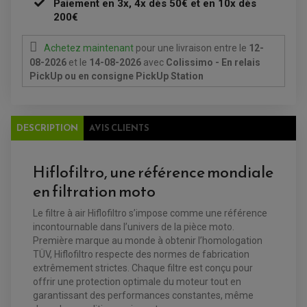
Paiement en 3x, 4x dès 50€ et en 10x dès
REPOSE PIED QUAD
200€
BAGAGERIE / TREUIL / ATTELAGE
ÉQUIPEMENT ÉLECTRIQUE
Achetez maintenant
pour une livraison
entre le
12-
COFFRE / TOP CASE QUAD
ACCESSOIRES ÉLECTRIQUE ENDURO
TREUIL ET ATTELAGE QUAD-SSV
08-2026
et le
14-08-2026
avec
Colissimo - En relais
PLAQUE PHARE
BAGAGERIE
PickUp ou en consigne PickUp Station
COMPTEUR D'HEURE
BAGAGERIE SOUPLE
DÉMARREUR
ÉCHAPPEMENT QUAD
ACCESSOIRE GPS, SMARTPHONE
CONDENSATEUR
ÉCHAPPEMENT QUAD
SELLE CONFORT
BOBINE D'ALLUMAGE
SUPPORT TOP CASE
COUPE-CONTACT
SUPPORT VALISE LATERAL
DESCRIPTION
AVIS CLIENTS
ENTRETIEN QUAD / SSV
TOP CASE ET VALISES
BATTERIE
TRANSMISSION
BOUGIE QUAD
Hiflofiltro, une référence mondiale
KIT CHAÎNE
ÉCHAPPEMENT MOTO
ÉCHAPEMENT SCOOTER
FILTRE A AIR BMC QUAD
GUIDE CHAÎNE
FILTRE A AIR QUAD
SILENCIEUX / ÉCHAPPEMENT MOTO
ÉCHAPPEMENT SCOOTER
en filtration moto
PATIN DE BRAS OSCILLANT
FILTRE A HUILE QUAD
ACCESSOIRE ÉCHAPPEMENT
ROULETTE DE CHAÎNE
EMBRAYAGE OFF ROAD
Le filtre à air Hiflofiltro s’impose comme une référence
ELECTRICITÉ
ÉLECTRICITÉ
incontournable dans l’univers de la pièce moto.
CLIGNOTANT TYPE ORIGINE
ACCESSOIRES ELECTRIQUE
PIÈCE MOTEUR
BATTERIE SCOOTER
Première marque au monde à obtenir l’homologation
BATTERIE
CHARGEUR DE BATTERIE
POMPE À EAU BOYESEN
TÜV, Hiflofiltro respecte des normes de fabrication
CHARGEUR BATTERIE
REDRESSEUR / RÉGULATEUR
KIT RÉPARATION CARBU
CLIGNOTANT MOTO
extrêmement strictes. Chaque filtre est conçu pour
ECLAIRAGE SCOOTER
KIT RÉPARATION POMPE A EAU
CLIGNOTANT TYPE ORIGINE
POMPE A ESSENCE
offrir une protection optimale du moteur tout en
PIPE D'ADMISSION
DÉMARREUR
RADIATEUR
garantissant des performances constantes, même
ECLAIRAGE MOTO
DURITE RADIATEUR