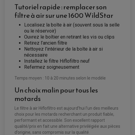
ROULEMENT COLONNE DE DIRECTION
Tutoriel rapide : remplacer son
HUILE ET LUBRIFIANTS SCOOTER
PARTIE CYCLE
ROULEMENT BRAS OSCILLANT
HUILE SCOOTER
filtre à air sur une 1600 WildStar
ARAIGNÉE / SUPPORT CARÉNAGE
PRODUIT D'ENTRETIEN SCOOTER
BULLE / PARE-BRISE
CÂBLE ACCÉLÉRATEUR
Localisez la boîte à air (souvent sous la selle
CABLE D'EMBRAYAGE
PARTIE CYCLE
ou le réservoir)
KIT RABAISSEMENT MOTO
BULLE / PARE-BRISE
KIT STREET BIKE
Ouvrez le boîtier en retirant les vis ou clips
LEVIER DE FREIN
LEVIER DE FREIN
Retirez l’ancien filtre
RÉTROVISEUR TYPE ORIGINE
LEVIER D'EMBRAYAGE
Nettoyez l’intérieur de la boîte à air si
OPTIQUE TYPE ORIGINE
PÉDALE DE FREIN
nécessaire
PIÈCE MOTEUR
REPOSE PIED TYPE ORIGINE
Installez le filtre Hiflofiltro neuf
RETROVISEUR MOTO TYPE ORIGINE
GALET DE VARIATEUR
Refermez soigneusement
SÉLECTEUR DE VITESSE
COURROIE
VARIATEUR SCOOTER
POMPE A ESSENCE
Temps moyen : 10 à 20 minutes selon le modèle
Un choix malin pour tous les
motards
Le filtre à air Hiflofiltro est aujourd’hui l’un des meilleurs
choix pour les motards recherchant un produit fiable,
performant et accessible. Son excellent rapport
qualité/prix en fait une alternative privilégiée aux pièces
d’origine, sans compromis sur la qualité.