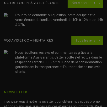
NOTRE ÉQUIPE À VOTRE ÉCOUTE
Nous contacter
chevron_right
Pour toute demande ou question, notre équipe est à 
votre écoute du lundi au vendredi de 10h à 12h et de 14h 
à 17h. 
VOS AVIS ET COMMENTAIRES
Tous les avis
chevron_right
Nous récoltons vos avis et commentaires grâce à la
plateforme Avis Garantis. Cette récolte s'effectue dans le
respect de l'article L111-7-2 du Code de la consommation,
garantissant la transparence et l'authenticité de nos avis
clients.
NEWSLETTER
Inscrivez-vous à notre newsletter pour obtenir nos codes promo
et bons plans, ainsi que des astuces et guides pour motards. Vous