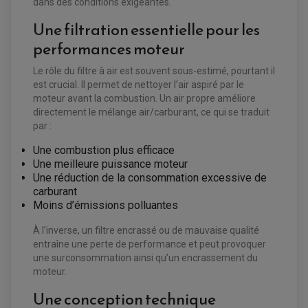
FEUX ADDITIONNELS
dans des conditions exigeantes.
FREINAGE
KIT RECONDITIONNEMENT DEMARREUR
DISQUE DE FREIN AVANT
POMPE A ESSENCE
Une filtration essentielle pour les
ACCESSOIRE + VISSERIE FREINAGE
REDRESSEUR / REGULATEUR
DISQUE DE FREIN ARRIERE
performances moteur
STATOR
PLAQUETTE DE FREIN AVANT
PLAQUETTE DE FREIN ARRIERE
MAÎTRE CYLINDRE
Le rôle du filtre à air est souvent sous-estimé, pourtant il
ENTRETIEN MOTO
est crucial. Il permet de nettoyer l’air aspiré par le
ATELIER, PADDOCK, STAND
moteur avant la combustion. Un air propre améliore
ANTIPARASITE NGK
BOUGIE NGK
directement le mélange air/carburant, ce qui se traduit
FILTRE A AIR
par :
FILTRE A HUILE
FILTRE ET ACCESSOIRE ESSENCE
Une combustion plus efficace
OUTILLAGE
PRODUIT D'ENTRETIEN
Une meilleure puissance moteur
Une réduction de la consommation excessive de
carburant
Moins d’émissions polluantes
À l’inverse, un filtre encrassé ou de mauvaise qualité
entraîne une perte de performance et peut provoquer
une surconsommation ainsi qu’un encrassement du
moteur.
Une conception technique