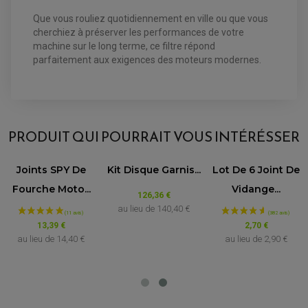
Que vous rouliez quotidiennement en ville ou que vous
cherchiez à préserver les performances de votre
machine sur le long terme, ce filtre répond
parfaitement aux exigences des moteurs modernes.
AVIS À PROPOS DU PRODUIT
PRODUIT QUI POURRAIT VOUS INTÉRÉSSER
4.0
/5
one 10.4
Joints SPY De
Kit Disque Garnis...
Lot De 6 
VOIR L'ATTESTATION
 4...
Fourche Moto...
Vidang
Basé sur 1 avis
126,36 €
Avis soumis à un contrôle
au lieu de
140,40 €
8 €
13,39 €
2,70
e
73,80 €
au lieu de
14,40 €
au lieu d
Acheteur Vérifié
Publié le 26/03/2018 à 21:07
(Date de commande : 14/03/2018)
produit prix /qualité correct