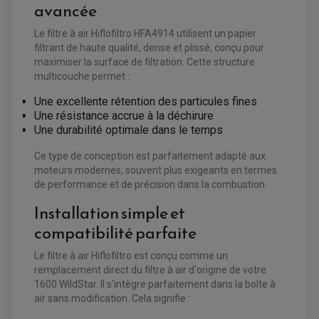
avancée
Le filtre à air Hiflofiltro HFA4914 utilisent un papier
filtrant de haute qualité, dense et plissé, conçu pour
maximiser la surface de filtration. Cette structure
multicouche permet :
Une excellente rétention des particules fines
Une résistance accrue à la déchirure
Une durabilité optimale dans le temps
Ce type de conception est parfaitement adapté aux
moteurs modernes, souvent plus exigeants en termes
de performance et de précision dans la combustion.
Installation simple et
compatibilité parfaite
Le filtre à air Hiflofiltro est conçu comme un
EQUIPEMENT ELECTRIQUE QUAD / SSV
remplacement direct du filtre à air d'origine de votre
ACCESSOIRES ELECTRIQUE QUAD / SSV
BOITIER CDI QUAD ET SSV
1600 WildStar. Il s’intègre parfaitement dans la boîte à
CHARGEUR DE BATTERIE QUAD / SSV
air sans modification. Cela signifie :
COMPTEUR QUAD / SSV
CONTACTEUR A CLÉ QUAD