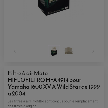
AMORTISSEUR / SUSPENSION
TOP CASE
AMORTISSEUR DE DIRECTION
ANTIVOL-ALARME
ALARME
ANTIVOL
SUPPORT ANTIVOL


Filtre à air Moto
HIFLOFILTRO HFA4914 pour
Yamaha
1600 XV A Wild Star de 1999
à 2004.
Les filtres à air Hiflofiltro sont conçus pour le remplacement
des filtres d'origine.