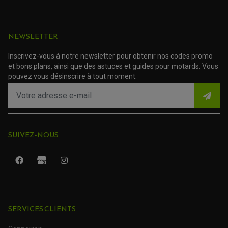
ACCESSOIRE SCOOTER YAMAHA
ROULEMENT DE DIRECTION
TRANSMISSION
NEWSLETTER
AMORTISSEUR DE COUPLE
EMBRAYAGE MOTO
KIT CHAÎNE MOTO
Inscrivez-vous à notre newsletter pour obtenir nos codes promo
et bons plans, ainsi que des astuces et guides pour motards. Vous
pouvez vous désinscrire à tout moment.
SUIVEZ-NOUS
SERVICES CLIENTS
ROULEMENT QUAD / SSV
JOINT DE TIGE D'AMORTISSEUR
KIT ROULEMENT D'AMORTISSEUR