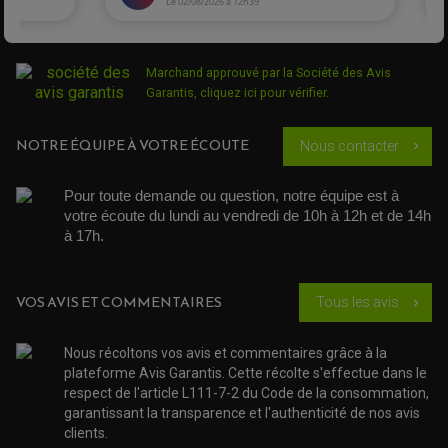
Plaquettes de Frein Moto
frein moto
DÉMARREUR MOTO
EQUIPEMENT ADMISSION / CARBURATEUR
LEVIER DE FREIN
DURITE RADIATEUR
Brembo
KIT AMÉLIORATION EMBRAYAGE
LEVIER D'EMBRAYAGE
JOINT COUVRE CULASSE
KIT RÉPARATION POMPE A EAU
PÉDALE DE FREIN
KIT RÉPARATION DEMARREUR
SÉLECTEUR DE VITESSE
KIT RÉPARATION CARBU.
CÂBLE ACCÉLÉRATEUR
Marchand approuvé par la Société des Avis
KIT RÉPARATION ROBINET
PLASTIQUE QUAD / SSV
CÂBLE D'EMBRAYAGE
Garantis,
cliquez ici pour vérifier
.
MEMBRANE / BOISSEAU
KICK DE DÉMARRAGE
PROTÈGE-MAINS
RADIATEUR MOTO
REPOSE PIEDS
POMPE A ESSENCE
POIGNÉE
PIPE D'ADMISSION
NOTRE ÉQUIPE À VOTRE ÉCOUTE
Nous contacter
GUIDON CROSS ET ENDURO
chevron_right
OUTILLAGE ET ACCESSOIRES ATELIER
DEMI COCOTTE
QUAD
PNEUMATIQUE
ACCESSOIRE ATELIER QUAD
Pour toute demande ou question, notre équipe est à 
SUSPENSION
CHAMBRE A AIR
OUTILLAGE QUAD
votre écoute du lundi au vendredi de 10h à 12h et de 14h 
NOS MARQUES
JOINT SPY
à 17h. 
FOURCHE ET AMORTISSEUR
ACCESSOIRE SCOOTER APRILIA
PROTECTION MOTO
ACCESSOIRE SCOOTER BMW
COUVRE CARTER ET SLIDER
ACCESSOIRE SCOOTER GILERA
PATINS DE PROTECTION TOP BLOCK
VOS AVIS ET COMMENTAIRES
Tous les avis
PATIN DE RECHANGE TOP BLOCK
chevron_right
ACCESSOIRE SCOOTER HONDA
PROTECTION RADIATEUR
ACCESSOIRE SCOOTER KYMCO
PROTECTION FOURCHE ET BRAS OSCILLANT
PROTECTION SILENCIEUX
ACCESSOIRE SCOOTER MBK
Nous récoltons vos avis et commentaires grâce à la
PROTECTION LEVIER
ACCESSOIRE SCOOTER PEUGEOT
plateforme Avis Garantis. Cette récolte s'effectue dans le
TAMPONS ALLOY ULTIMA
respect de l'article L111-7-2 du Code de la consommation,
ACCESSOIRE SCOOTER PIAGGIO
garantissant la transparence et l'authenticité de nos avis
ACCESSOIRE SCOOTER SUZUKI
ROULEMENT MOTO
clients.
ACCESSOIRE SCOOTER VESPA
ROULEMENT DE ROUE