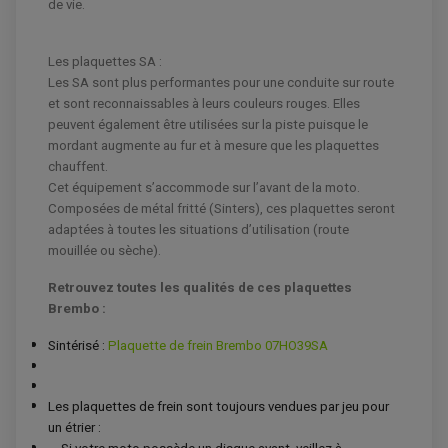
ACCESSOIRES ELECTRIQUE QUAD / SSV
de vie.
BOITIER CDI QUAD ET SSV
CHARGEUR DE BATTERIE QUAD / SSV
COMPTEUR QUAD / SSV
CONTACTEUR A CLÉ QUAD
Les plaquettes SA :
DÉMARREUR
Les SA sont plus performantes pour une conduite sur route
ECLAIRAGE LED / HALOGÈNE
et sont reconnaissables à leurs couleurs rouges. Elles
STATOR ET REDRESSEUR / REGULATEUR
VENTILATEUR DE RADIATEUR
peuvent également être utilisées sur la piste puisque le
mordant augmente au fur et à mesure que les plaquettes
EQUIPEMENT FREINAGE QUAD / SSV
chauffent.
PNEUMATIQUE
DISQUE DE FREIN QUAD / SSV
Cet équipement s’accommode sur l’avant de la moto.
KIT DURITE DE FREIN QUAD
MOUSSE
Composées de métal fritté (Sinters), ces plaquettes seront
KIT REPARATION MAÎTRE CYLINDRE QUAD / SSV
CHAMBRE À AIR
adaptées à toutes les situations d’utilisation (route
PLAQUETTES DE FREIN QUAD / SSV
mouillée ou sèche).
EQUIPEMENT FREINAGE MOTO CROSS ET
HUILE ET PRODUIT D'ENTRETIEN QUAD
FREINAGE
ENDURO
Retrouvez toutes les qualités de ces plaquettes
HUILE POUR QUAD
ACCESSOIRE + VISSERIE FREINAGE
ACCESSOIRES FREINAGE
Brembo :
PRODUIT D'ENTRETIEN QUAD
DISQUE DE FREIN
DISQUE DE FREIN AVANT
PLAQUETTE DE FREIN
DISQUE DE FREIN ARRIÈRE
Sintérisé :
Plaquette de frein Brembo 07HO39SA
KIT DURITE DE FREIN
PLAQUETTE DE FREIN
JANTES / ACCESSOIRES QUAD ET SSV
KIT DURITE D'EMBRAYAGE MOTO
KIT RÉPARATION PÉDALE DE FREIN
CHAÎNE A NEIGE QUAD-SSV
KIT RÉPARATION ÉTRIER DE FREIN
KIT RÉPARATION MAÎTRE CYLINDRE
CHAÎNES A NEIGE
KIT RÉPARATION MAÎTRE CYLINDRE
KIT RÉPARATION ÉTRIER DE FREIN
PRODUIT ENTRETIEN
Les plaquettes de frein sont toujours vendues par jeu pour
CHAMBRE A AIR QUAD ET SSV
MAÎTRE CYLINDRE
FILTRE A AIR
CLOUS / CRAMPON VISSABLE
un étrier :
FILTRE A HUILE
ÉLARGISSEURES DE VOIES QUAD
ROULEMENT MOTO CROSS ET ENDURO