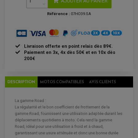
AJOUTER AU PANIER
DISQUE DE FREIN ARRIERE
STATOR
PLAQUETTE DE FREIN AVANT
PLAQUETTE DE FREIN ARRIERE
Référence :
07HO39.SA
MAÎTRE CYLINDRE
ENTRETIEN MOTO
ATELIER, PADDOCK, STAND
ANTIPARASITE NGK
BOUGIE NGK
FILTRE A AIR
FILTRE A HUILE
Livraison offerte en point relais dès 89€.
FILTRE ET ACCESSOIRE ESSENCE
Paiement en 3x, 4x dès 50€ et en 10x dès
OUTILLAGE
PRODUIT D'ENTRETIEN
200€
DESCRIPTION
MOTOS COMPATIBLES
AVIS CLIENTS
La gamme Road :
La régularité et le bon coefficient de frottement de la
gamme Road, fournissent une utilisation adaptée durant les
déplacements quotidiens à moto. Cela rend la gamme
Road, idéal pour une utilisation à froid et à chaud,
EQUIPEMENT ELECTRIQUE QUAD / SSV
garantissant une usure atténuée et donc une bonne durée