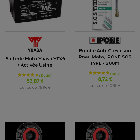
Bombe Anti-Crevaison
Pneu Moto, IPONE SOS
Batterie Moto Yuasa YTX9
TYRE - 200ml
/ Activée Usine
8,72 €
53,87 €
au lieu de
10,90 €
au lieu de
76,96 €
ACCESSOIRES QUAD
ACCESSOIRES ANODISES POUR QUAD
BOUCHON DE RÉSERVOIR QUAD
GUIDON QUAD
KIT DÉCO QUAD / SSV
KIT POIGNÉE DE GAZ QUAD
POIGNÉE QUAD
PROTÈGE-MAINS
PONTETS / REHAUSSES DE GUIDON