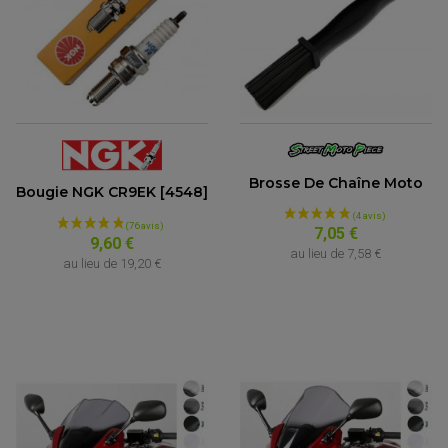
Brosse De Chaîne Moto
Bougie NGK CR9EK [4548]
7,05 €
9,60 €
au lieu de
7,58 €
au lieu de
19,20 €