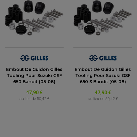
ACCESSOIRE MOTO DUCATI
CARDAN COMPLET
CARDAN DE PONT QUAD / SSV
ACCESSOIRE MOTO HONDA
CROISILLONS DE CARDAN
DÉCO MOTO CROSS ET ENDURO
ACCESSOIRE MOTO HUSQVARNA
KIT CHAÎNE QUAD
KIT DÉCO
ACCESSOIRE MOTO KAWASAKI
NOIX DE CARDAN QUAD / SSV
COUVRE RAYON
ROULETTES DE CHAÎNE
ACCESSOIRE MOTO KTM
SOUFFLET DE CARDANS
ACCESSOIRE MOTO MV AGUSTA
ACCESSOIRE MOTO SUZUKI
ACCESSOIRE MOTO TRIUMPH
ACCESSOIRE MOTO YAMAHA
Embout De Guidon Gilles
Embout De Guidon Gilles
Tooling Pour Suzuki GSF
Tooling Pour Suzuki GSF
650 Bandit (05-08)
650 S Bandit (05-08)
47,90 €
47,90 €
au lieu de
50,42 €
au lieu de
50,42 €