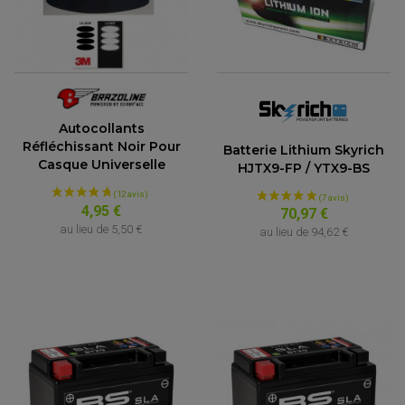
Autocollants
Réfléchissant Noir Pour
Batterie Lithium Skyrich
Casque Universelle
HJTX9-FP / YTX9-BS
4,95 €
70,97 €
au lieu de
5,50 €
au lieu de
94,62 €