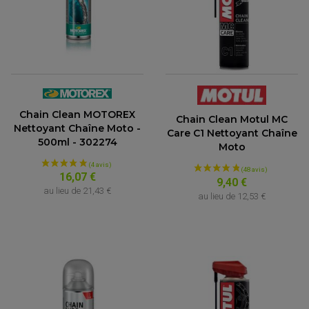
Chain Clean MOTOREX
Chain Clean Motul MC
Nettoyant Chaîne Moto -
Care C1 Nettoyant Chaîne
500ml - 302274
Moto
16,07 €
9,40 €
au lieu de
21,43 €
au lieu de
12,53 €
(76 avis)