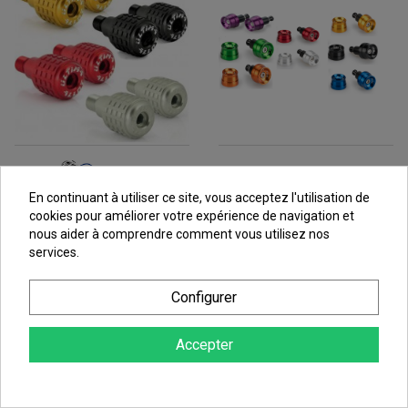
En continuant à utiliser ce site, vous acceptez l'utilisation de
Embout De Guidon Pour
cookies pour améliorer votre expérience de navigation et
Embouts De Guidon Moto
Moto Suzuki
nous aider à comprendre comment vous utilisez nos
PUIG Speed
services.
18,20 €
au lieu de
19,57 €
24,88 €
Configurer
au lieu de
26,75 €
Accepter