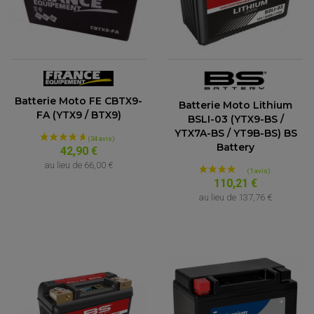
Batterie Moto FE CBTX9-
Batterie Moto Lithium
FA (YTX9 / BTX9)
BSLI-03 (YTX9-BS /
YTX7A-BS / YT9B-BS) BS
Battery
42,90 €
au lieu de
66,00 €
110,21 €
au lieu de
137,76 €