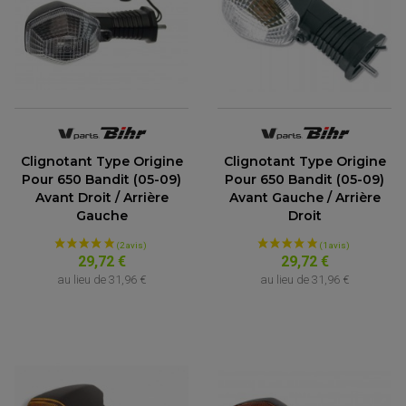
Clignotant Type Origine
Clignotant Type Origine
Pour 650 Bandit (05-09)
Pour 650 Bandit (05-09)
Avant Droit / Arrière
Avant Gauche / Arrière
Gauche
Droit
29,72 €
29,72 €
au lieu de
31,96 €
au lieu de
31,96 €
PARTIE CYCLE QUAD
AMORTISSEURS QUAD / SSV
BIELLETTES DE DIRECTION
CÂBLE ACCÉLÉRATEUR / EMBRAYAGE / STARTER
COLONNE DE DIRECTION QUAD
KIT RECONDITIONNEMENT TRIANGLE
LEVIER DE FREIN ET D'EMBRAYAGE
ROTULE DE DIRECTION