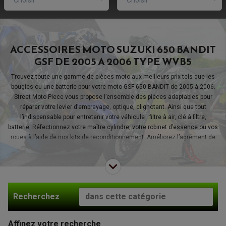
Choisir
Choisir
ACCESSOIRES MOTO SUZUKI 650 BANDIT
GSF DE 2005 A 2006 TYPE WVB5
Trouvez toute une gamme de pièces moto aux meilleurs prix tels que les
bougies ou une batterie pour votre moto GSF 650 BANDIT de 2005 à 2006.
Street Moto Piece vous propose l’ensemble des pièces adaptables pour
réparer votre levier d’embrayage, optique, clignotant. Ainsi que tout
l’indispensable pour entretenir votre véhicule : filtre à air, clé à filtre,
batterie. Réfectionnez votre maître cylindre, votre robinet d’essence ou vos
roues à l’aide de nos kits de reconditionnement. Améliorez l’agrément de
conduite de votre GSF 650 BANDIT de 2005 à 2006 avec une ligne
d’échappement, un top case, un topblock, des feux additionnels. Dénichez
toutes ces pièces parmi les marques les plus reconnues de l’univers moto
: Scorpion, Motul, BMC, Vector, CL Brakes, France Equipement, Oxford, Bihr,
R&G, Nissin, Lightech.
Recherchez
Affinez
votre recherche