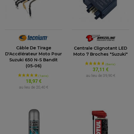
(36 avis)
Câble De Tirage
Centrale Clignotant LED
D'Accélérateur Moto Pour
Moto 7 Broches "Suzuki"
Suzuki 650 N-S Bandit
(05-06)
37,11 €
au lieu de
39,90 €
18,97 €
au lieu de
20,40 €