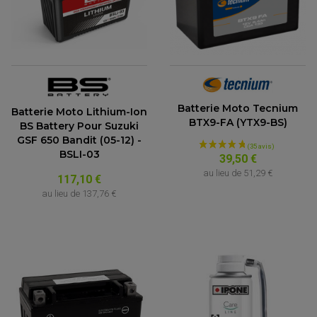
Batterie Moto Tecnium
(12 avis)
Batterie Moto Lithium-Ion
BTX9-FA (YTX9-BS)
BS Battery Pour Suzuki
GSF 650 Bandit (05-12) -
BSLI-03
39,50 €
au lieu de
51,29 €
117,10 €
au lieu de
137,76 €