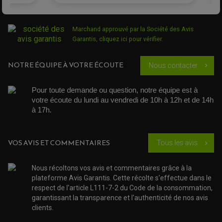
ÉCHAPPEMENT CROSS ENDURO
ROTULE DE TRIANGLE
SÉLECTEUR DE VITESSE
ACCESSOIRES ÉCHAPPEMENT
ÉCHAPPEMENT & SILENCIEUX AKRAPOVIC
ÉCHAPPEMENT & SILENCIEUX FMF
Marchand approuvé par la Société des Avis
PIÈCE MOTEUR
PIÈCES MOTEUR QUAD
ÉCHAPPEMENT & SILENCIEUX PRO CIRCUIT
Garantis,
cliquez ici pour vérifier
.
BOUCHON D'HUILE
ARBRE A CAMES QAUD
COURROIE DE DISTRIBUTION
COURROIE DE TRANSMISSION
PARTIE CYCLE
COUVERCLE + PLATEAU PRESSION
EMBRAYAGE QUAD
NOTRE ÉQUIPE À VOTRE ÉCOUTE
DÉMARREUR MOTO
Nous contacter
chevron_right
EQUIPEMENT ADMISSION / CARBURATEUR
LEVIER DE FREIN
DURITE RADIATEUR
KIT AMÉLIORATION EMBRAYAGE
LEVIER D'EMBRAYAGE
JOINT COUVRE CULASSE
KIT RÉPARATION POMPE A EAU
PÉDALE DE FREIN
KIT RÉPARATION DEMARREUR
SÉLECTEUR DE VITESSE
Pour toute demande ou question, notre équipe est à 
KIT RÉPARATION CARBU.
CÂBLE ACCÉLÉRATEUR
votre écoute du lundi au vendredi de 10h à 12h et de 14h 
KIT RÉPARATION ROBINET
PLASTIQUE QUAD / SSV
CÂBLE D'EMBRAYAGE
MEMBRANE / BOISSEAU
à 17h. 
KICK DE DÉMARRAGE
PROTÈGE-MAINS
RADIATEUR MOTO
REPOSE PIEDS
POMPE A ESSENCE
POIGNÉE
PIPE D'ADMISSION
GUIDON CROSS ET ENDURO
OUTILLAGE ET ACCESSOIRES ATELIER
VOS AVIS ET COMMENTAIRES
DEMI COCOTTE
Tous les avis
chevron_right
QUAD
PNEUMATIQUE
ACCESSOIRE ATELIER QUAD
SUSPENSION
CHAMBRE A AIR
OUTILLAGE QUAD
Nous récoltons vos avis et commentaires grâce à la
NOS MARQUES
JOINT SPY
plateforme Avis Garantis. Cette récolte s'effectue dans le
FOURCHE ET AMORTISSEUR
ACCESSOIRE SCOOTER APRILIA
PROTECTION MOTO
respect de l'article L111-7-2 du Code de la consommation,
ACCESSOIRE SCOOTER BMW
COUVRE CARTER ET SLIDER
garantissant la transparence et l'authenticité de nos avis
ACCESSOIRE SCOOTER GILERA
PATINS DE PROTECTION TOP BLOCK
clients.
PATIN DE RECHANGE TOP BLOCK
ACCESSOIRE SCOOTER HONDA
PROTECTION RADIATEUR