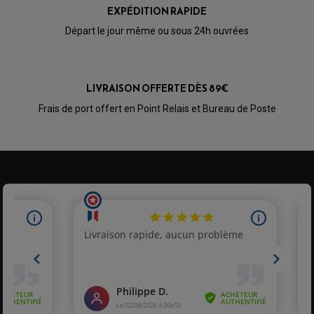
PÉDALE DE FREIN
EXPÉDITION RAPIDE
PIÈCE MOTEUR
REPOSE PIED TYPE ORIGINE
RETROVISEUR MOTO TYPE ORIGINE
Départ le jour même ou sous 24h ouvrées
GALET DE VARIATEUR
SÉLECTEUR DE VITESSE
COURROIE
VARIATEUR SCOOTER
POMPE A ESSENCE
LIVRAISON OFFERTE DÈS 89€
Frais de port offert en Point Relais et Bureau de Poste
PARTIE CYCLE QUAD
AMORTISSEURS QUAD / SSV
BIELLETTES DE DIRECTION
CÂBLE ACCÉLÉRATEUR / EMBRAYAGE / STARTER
COLONNE DE DIRECTION QUAD
KIT RECONDITIONNEMENT TRIANGLE
LEVIER DE FREIN ET D'EMBRAYAGE
ROTULE DE DIRECTION