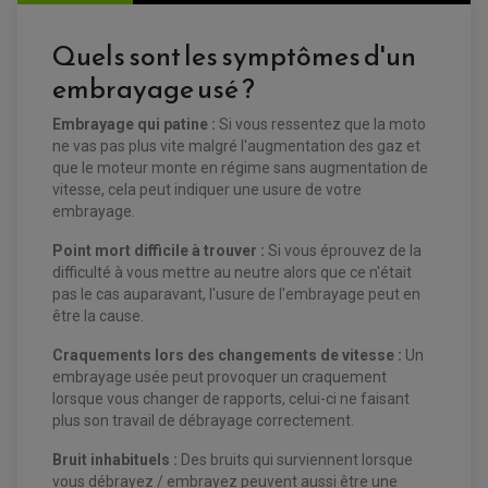
FILTRE ET ACCESSOIRE ESSENCE
OUTILLAGE
Quels sont les symptômes d'un
PRODUIT D'ENTRETIEN
embrayage usé ?
Embrayage qui patine :
Si vous ressentez que la moto
ne vas pas plus vite malgré l'augmentation des gaz et
que le moteur monte en régime sans augmentation de
vitesse, cela peut indiquer une usure de votre
embrayage.
EQUIPEMENT ELECTRIQUE QUAD / SSV
ACCESSOIRES ELECTRIQUE QUAD / SSV
Point mort difficile à trouver :
Si
vous éprouvez de la
BOITIER CDI QUAD ET SSV
CHARGEUR DE BATTERIE QUAD / SSV
difficulté à vous mettre au neutre alors que ce n'était
COMPTEUR QUAD / SSV
pas le cas auparavant, l'usure de l'embrayage peut en
CONTACTEUR A CLÉ QUAD
être la cause.
DÉMARREUR
ECLAIRAGE LED / HALOGÈNE
STATOR ET REDRESSEUR / REGULATEUR
Craquements lors des changements de vitesse :
Un
VENTILATEUR DE RADIATEUR
embrayage usée peut provoquer un craquement
lorsque vous changer de rapports, celui-ci ne faisant
EQUIPEMENT FREINAGE QUAD / SSV
plus son travail de débrayage correctement.
PNEUMATIQUE
DISQUE DE FREIN QUAD / SSV
KIT DURITE DE FREIN QUAD
MOUSSE
Bruit inhabituels :
Des bruits qui surviennent lorsque
KIT REPARATION MAÎTRE CYLINDRE QUAD / SSV
CHAMBRE À AIR
vous débrayez / embrayez peuvent aussi être une