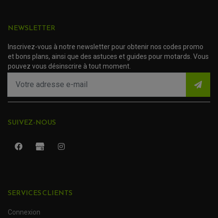
ACCESSOIRE SCOOTER KYMCO
PROTECTION FOURCHE ET BRAS OSCILLANT
PROTECTION SILENCIEUX
ACCESSOIRE SCOOTER MBK
PROTECTION LEVIER
ACCESSOIRE SCOOTER PEUGEOT
NEWSLETTER
TAMPONS ALLOY ULTIMA
ACCESSOIRE SCOOTER PIAGGIO
ACCESSOIRE SCOOTER SUZUKI
Inscrivez-vous à notre newsletter pour obtenir nos codes promo
ROULEMENT MOTO
ACCESSOIRE SCOOTER VESPA
et bons plans, ainsi que des astuces et guides pour motards. Vous
ROULEMENT DE ROUE
ACCESSOIRE SCOOTER YAMAHA
ROULEMENT DE DIRECTION
pouvez vous désinscrire à tout moment.
TRANSMISSION
AMORTISSEUR DE COUPLE
EMBRAYAGE MOTO
KIT CHAÎNE MOTO
SUIVEZ-NOUS
SERVICES CLIENTS
Connexion
ROULEMENT QUAD / SSV