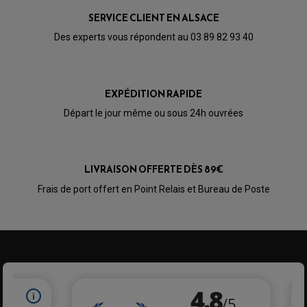
SERVICE CLIENT EN ALSACE
Des experts vous répondent au 03 89 82 93 40
EXPÉDITION RAPIDE
Départ le jour même ou sous 24h ouvrées
LIVRAISON OFFERTE DÈS 89€
Frais de port offert en Point Relais et Bureau de Poste
PARTIE CYCLE QUAD
AMORTISSEURS QUAD / SSV
BIELLETTES DE DIRECTION
CÂBLE ACCÉLÉRATEUR / EMBRAYAGE / STARTER
COLONNE DE DIRECTION QUAD
KIT RECONDITIONNEMENT TRIANGLE
LEVIER DE FREIN ET D'EMBRAYAGE
ROTULE DE DIRECTION
ÉCHAPPEMENT CROSS ENDURO
ROTULE DE TRIANGLE
SÉLECTEUR DE VITESSE
ACCESSOIRES ÉCHAPPEMENT
ÉCHAPPEMENT & SILENCIEUX AKRAPOVIC