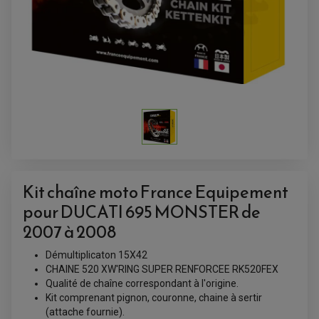
Kit chaîne moto France Equipement
pour DUCATI 695 MONSTER de
ACCESSOIRES QUAD
ACCESSOIRES ANODISES POUR QUAD
2007 à 2008
BOUCHON DE RÉSERVOIR QUAD
GUIDON QUAD
Démultiplicaton 15X42
KIT DÉCO QUAD / SSV
KIT POIGNÉE DE GAZ QUAD
CHAINE 520 XW'RING SUPER RENFORCEE RK520FEX
POIGNÉE QUAD
Qualité de chaîne correspondant à l'origine.
PROTÈGE-MAINS
Kit comprenant pignon, couronne, chaine à sertir
PONTETS / REHAUSSES DE GUIDON
REPOSE PIED QUAD
(attache fournie).