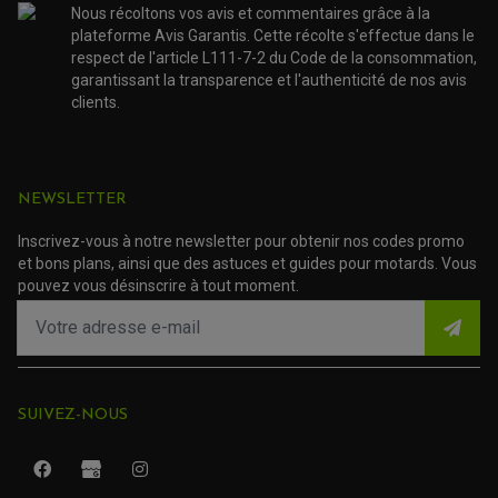
ACCESSOIRE SCOOTER PEUGEOT
TAMPONS ALLOY ULTIMA
Nous récoltons vos avis et commentaires grâce à la
ACCESSOIRE SCOOTER PIAGGIO
plateforme Avis Garantis. Cette récolte s'effectue dans le
ACCESSOIRE SCOOTER SUZUKI
ROULEMENT MOTO
respect de l'article L111-7-2 du Code de la consommation,
ACCESSOIRE SCOOTER VESPA
ROULEMENT DE ROUE
garantissant la transparence et l'authenticité de nos avis
ACCESSOIRE SCOOTER YAMAHA
ROULEMENT DE DIRECTION
clients.
TRANSMISSION
AMORTISSEUR DE COUPLE
EMBRAYAGE MOTO
NEWSLETTER
KIT CHAÎNE MOTO
Inscrivez-vous à notre newsletter pour obtenir nos codes promo
et bons plans, ainsi que des astuces et guides pour motards. Vous
pouvez vous désinscrire à tout moment.
SUIVEZ-NOUS