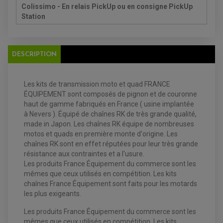
DISQUE DE FREIN AVANT
Colissimo - En relais PickUp ou en consigne PickUp
POMPE A ESSENCE
ACCESSOIRE + VISSERIE FREINAGE
REDRESSEUR / REGULATEUR
Station
DISQUE DE FREIN ARRIERE
STATOR
PLAQUETTE DE FREIN AVANT
PLAQUETTE DE FREIN ARRIERE
MAÎTRE CYLINDRE
ENTRETIEN MOTO
DESCRIPTION
ATELIER, PADDOCK, STAND
ANTIPARASITE NGK
BOUGIE NGK
FILTRE A AIR
Les kits de transmission moto et quad FRANCE
FILTRE A HUILE
FILTRE ET ACCESSOIRE ESSENCE
ÉQUIPEMENT sont composés de pignon et de couronne
OUTILLAGE
haut de gamme fabriqués en France ( usine implantée
PRODUIT D'ENTRETIEN
à Nevers ). Équipé de chaînes RK de très grande qualité,
made in Japon. Les chaînes RK équipe de nombreuses
motos et quads en première monte d'origine. Les
chaînes RK sont en effet réputées pour leur très grande
résistance aux contraintes et a l'usure.
Les produits France Équipement du commerce sont les
mêmes que ceux utilisés en compétition. Les kits
chaînes France Équipement sont faits pour les motards
les plus exigeants.
Les produits France Équipement du commerce sont les
mêmes que ceux utilisés en compétition. Les kits