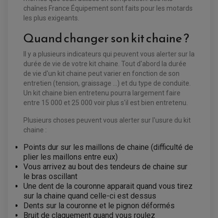
chaînes France Équipement sont faits pour les motards
EQUIPEMENT ELECTRIQUE QUAD / SSV
les plus exigeants.
ACCESSOIRES ELECTRIQUE QUAD / SSV
Quand changer son kit chaine ?
BOITIER CDI QUAD ET SSV
CHARGEUR DE BATTERIE QUAD / SSV
COMPTEUR QUAD / SSV
Il y a plusieurs indicateurs qui peuvent vous alerter sur la
CONTACTEUR A CLÉ QUAD
DÉMARREUR
durée de vie de votre kit chaine. Tout d'abord la durée
ECLAIRAGE LED / HALOGÈNE
de vie d'un kit chaine peut varier en fonction de son
STATOR ET REDRESSEUR / REGULATEUR
entretien (tension, graissage ...) et du type de conduite.
VENTILATEUR DE RADIATEUR
Un kit chaine bien entretenu pourra largement faire
entre 15 000 et 25 000 voir plus s'il est bien entretenu.
EQUIPEMENT FREINAGE QUAD / SSV
PNEUMATIQUE
DISQUE DE FREIN QUAD / SSV
Plusieurs choses peuvent vous alerter sur l'usure du kit
KIT DURITE DE FREIN QUAD
MOUSSE
chaine :
KIT REPARATION MAÎTRE CYLINDRE QUAD / SSV
CHAMBRE À AIR
PLAQUETTES DE FREIN QUAD / SSV
Points dur sur les maillons de chaine (difficulté de
EQUIPEMENT FREINAGE MOTO CROSS ET
plier les maillons entre eux)
HUILE ET PRODUIT D'ENTRETIEN QUAD
FREINAGE
ENDURO
Vous arrivez au bout des tendeurs de chaine sur
HUILE POUR QUAD
ACCESSOIRE + VISSERIE FREINAGE
ACCESSOIRES FREINAGE
le bras oscillant
PRODUIT D'ENTRETIEN QUAD
DISQUE DE FREIN
DISQUE DE FREIN AVANT
Une dent de la couronne apparait quand vous tirez
PLAQUETTE DE FREIN
DISQUE DE FREIN ARRIÈRE
sur la chaine quand celle-ci est dessus
KIT DURITE DE FREIN
PLAQUETTE DE FREIN
JANTES / ACCESSOIRES QUAD ET SSV
KIT DURITE D'EMBRAYAGE MOTO
KIT RÉPARATION PÉDALE DE FREIN
Dents sur la couronne et le pignon déformés
CHAÎNE A NEIGE QUAD-SSV
KIT RÉPARATION ÉTRIER DE FREIN
KIT RÉPARATION MAÎTRE CYLINDRE
Bruit de claquement quand vous roulez
CHAÎNES A NEIGE
KIT RÉPARATION MAÎTRE CYLINDRE