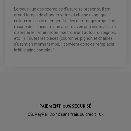
KIT RÉPARATION ÉTRIER DE FREIN
PRODUIT ENTRETIEN
CHAMBRE A AIR QUAD ET SSV
MAÎTRE CYLINDRE
FILTRE A AIR
CLOUS / CRAMPON VISSABLE
Lorsque l'un des exemples d'usure se présente, il est
FILTRE A HUILE
ÉLARGISSEURES DE VOIES QUAD
ROULEMENT MOTO CROSS ET ENDURO
grand temps de changer votre kit chaine avant que
BOUGIE SCOOTER
JANTES QUAD ET SSV
HUILE ET PRODUIT D'ENTRETIEN
ROULEMENT DE ROUE AVANT
celle-ci ne casse et engendre des dommages important
PRODUIT D'ENTRETIEN
HUILE MOTEUR
ROULEMENT DE ROUE ARRIÈRE
FILTRE A AIR K&N
(risque de coincer la roue arrière avec une chute à la clé,
PRODUIT D'ENTRETIEN
ROULEMENT D'AMORTISSEUR
d'abimer le carter moteur se trouvant autour du pignon,
ROULEMENT BIELLETTES
ROULEMENT COLONNE DE DIRECTION
etc ...). Toutes les pièces (couronne, pignon et chaîne)
HUILE ET LUBRIFIANTS SCOOTER
PARTIE CYCLE
ROULEMENT BRAS OSCILLANT
s'usent en même temps, il convient donc de remplacer
HUILE SCOOTER
ARAIGNÉE / SUPPORT CARÉNAGE
PRODUIT D'ENTRETIEN SCOOTER
le kit chaine complet.1
BULLE / PARE-BRISE
CÂBLE ACCÉLÉRATEUR
CABLE D'EMBRAYAGE
PARTIE CYCLE
KIT RABAISSEMENT MOTO
BULLE / PARE-BRISE
KIT STREET BIKE
LEVIER DE FREIN
LEVIER DE FREIN
RÉTROVISEUR TYPE ORIGINE
LEVIER D'EMBRAYAGE
OPTIQUE TYPE ORIGINE
PÉDALE DE FREIN
PIÈCE MOTEUR
REPOSE PIED TYPE ORIGINE
RETROVISEUR MOTO TYPE ORIGINE
GALET DE VARIATEUR
SÉLECTEUR DE VITESSE
COURROIE
PAIEMENT 100% SÉCURISÉ
VARIATEUR SCOOTER
POMPE A ESSENCE
CB, PayPal, 3x/4x sans frais ou crédit 10x