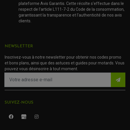
AMORTISSEUR DE COUPLE
plateforme Avis Garantis. Cette récolte s'effectue dans le
EMBRAYAGE MOTO
respect de l'article L111-7-2 du Code de la consommation,
KIT CHAÎNE MOTO
garantissant la transparence et l'authenticité de nos avis
clients.
NEWSLETTER
Inscrivez-vous à notre newsletter pour obtenir nos codes promo
et bons plans, ainsi que des astuces et guides pour motards. Vous
pouvez vous désinscrire à tout moment.
SUIVEZ-NOUS
ROULEMENT QUAD / SSV