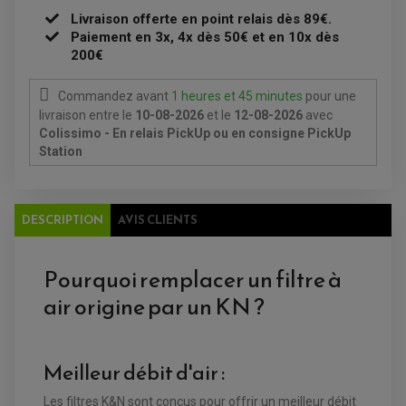
ACCESSOIRES ELECTRIQUE
PIÈCE MOTEUR
BATTERIE SCOOTER
Livraison offerte en point relais dès 89€.
BATTERIE
CHARGEUR DE BATTERIE
POMPE À EAU BOYESEN
CHARGEUR BATTERIE
Paiement en 3x, 4x dès 50€ et en 10x dès
REDRESSEUR / RÉGULATEUR
KIT RÉPARATION CARBU
CLIGNOTANT MOTO
ECLAIRAGE SCOOTER
200€
KIT RÉPARATION POMPE A EAU
CLIGNOTANT TYPE ORIGINE
POMPE A ESSENCE
PIPE D'ADMISSION
DÉMARREUR
RADIATEUR
ECLAIRAGE MOTO
DURITE RADIATEUR
Commandez avant
1 heures et 45 minutes
pour une
FEUX ADDITIONNELS
FREINAGE
livraison
entre le
10-08-2026
et le
12-08-2026
avec
KIT RECONDITIONNEMENT DEMARREUR
DISQUE DE FREIN AVANT
POMPE A ESSENCE
Colissimo - En relais PickUp ou en consigne PickUp
ACCESSOIRE + VISSERIE FREINAGE
REDRESSEUR / REGULATEUR
Station
DISQUE DE FREIN ARRIERE
STATOR
PLAQUETTE DE FREIN AVANT
PLAQUETTE DE FREIN ARRIERE
MAÎTRE CYLINDRE
ENTRETIEN MOTO
ATELIER, PADDOCK, STAND
DESCRIPTION
AVIS CLIENTS
ANTIPARASITE NGK
BOUGIE NGK
FILTRE A AIR
Pourquoi remplacer un filtre à
FILTRE A HUILE
FILTRE ET ACCESSOIRE ESSENCE
air origine par un KN ?
OUTILLAGE
PRODUIT D'ENTRETIEN
Meilleur débit d'air :
Les filtres K&N sont conçus pour offrir un meilleur débit